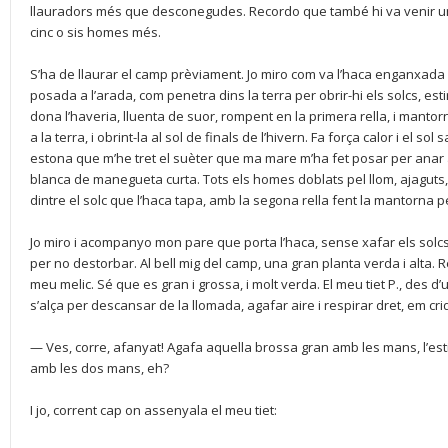
llauradors més que desconegudes. Recordo que també hi va venir un
cinc o sis homes més.
S’ha de llaurar el camp prèviament. Jo miro com va l’haca enganxada pel
posada a l’arada, com penetra dins la terra per obrir-hi els solcs, e
dona l’haveria, lluenta de suor, rompent en la primera rella, i mantor
a la terra, i obrint-la al sol de finals de l’hivern. Fa força calor i el so
estona que m’he tret el suèter que ma mare m’ha fet posar per anar
blanca de manegueta curta. Tots els homes doblats pel llom, ajaguts, 
dintre el solc que l’haca tapa, amb la segona rella fent la mantorna pe
Jo miro i acompanyo mon pare que porta l’haca, sense xafar els solcs 
per no destorbar. Al bell mig del camp, una gran planta verda i alta.
meu melic. Sé que es gran i grossa, i molt verda. El meu tiet P., des 
s’alça per descansar de la llomada, agafar aire i respirar dret, em cri
— Ves, corre, afanyat! Agafa aquella brossa gran amb les mans, l’estir
amb les dos mans, eh?
I jo, corrent cap on assenyala el meu tiet: