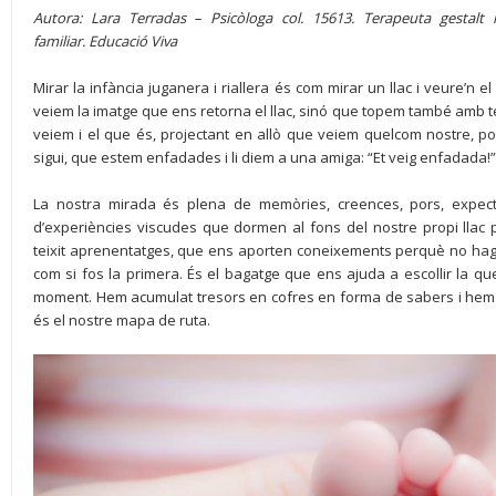
Autora: Lara Terradas – Psicòloga col. 15613. Terapeuta gestalt
familiar. Educació Viva
Mirar la infància juganera i riallera és com mirar un llac i veure’
veiem la imatge que ens retorna el llac, sinó que topem també amb t
veiem i el que és, projectant en allò que veiem quelcom nostre, p
sigui, que estem enfadades i li diem a una amiga: “Et veig enfadada!”
La nostra mirada és plena de memòries, creences, pors, expecta
d’experiències viscudes que dormen al fons del nostre propi llac
teixit aprenentatges, que ens aporten coneixements perquè no h
com si fos la primera. És el bagatge que ens ajuda a escollir la qu
moment. Hem acumulat tresors en cofres en forma de sabers i hem t
és el nostre mapa de ruta.