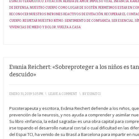
ESPACIO TERAPÉUTICO
,
EVITACIÓN
,
HERIDA DE AMOR
,
IMPULSO VITAL
,
INFANCIA
,
KARE
DE DEFENSA
,
NUESTRO CUERPO COMO LUGAR DE SOSTÉN
,
PERMITIMOS ESTAR EN C
RECONOCER NUESTROS PATRONES REACTIVOS DE EVITACIÓN
,
RECUPERAR EL CONTA
CUERPO
,
RESPETAR NUESTRO RITMO
,
SENTIMIENTO DE CONFIANZA
,
SER ESENCIAL
,
SÍ
VIVENCIAS DE MIEDO Y DOLOR
,
VUELTA A CASA
Evania Reichert: «Sobreproteger a los niños es tan
descuido»
ENERO 31, 2019 5:05 PM
\
LEAVE A COMMENT
\
BY
ESPAITCI
Psicoterapeuta y escritora, Evânia Reichert defiende a los niños, qu
prevención de la neurosis, y nos ayuda a comprender y asimilar nu
Su libro «Infancia, la edad sagrada» es una obra capital para compre
irse topando el desarrollo natural con tal o cual dificultad en las di
del Espai TCI, ha venido de su Brasil a Barcelona para impartir en nu