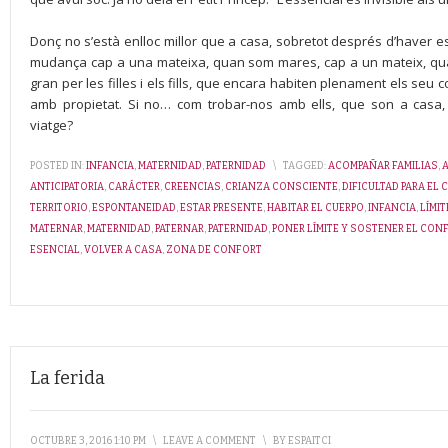
Donç no s’està enlloc millor que a casa, sobretot després d’haver e
mudança cap a una mateixa, quan som mares, cap a un mateix, qua
gran per les filles i els fills, que encara habiten plenament els seu 
amb propietat. Si no… com trobar-nos amb ells, que son a casa,
viatge?
POSTED IN:
INFANCIA
,
MATERNIDAD
,
PATERNIDAD
\
TAGGED:
ACOMPAÑAR FAMILIAS
,
ANTICIPATORIA
,
CARÁCTER
,
CREENCIAS
,
CRIANZA CONSCIENTE
,
DIFICULTAD PARA EL
TERRITORIO
,
ESPONTANEIDAD
,
ESTAR PRESENTE
,
HABITAR EL CUERPO
,
INFANCIA
,
LÍMI
MATERNAR
,
MATERNIDAD
,
PATERNAR
,
PATERNIDAD
,
PONER LÍMITE Y SOSTENER EL CON
ESENCIAL
,
VOLVER A CASA
,
ZONA DE CONFORT
La ferida
OCTUBRE 3, 2016 1:10 PM
\
LEAVE A COMMENT
\
BY
ESPAITCI