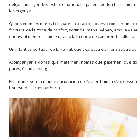
dolçor i amargor dels estats emocionals que ens poden fer tremolar, co
la vergonya…
Quan vénen les mares i els pares a teràpia, observo com, en un acte
frontera de la zona de confort, sortir del mapa. Vénen, amb la val
endavant mentre tremolem, amb la intenció de comprendre allò que 
Un infant és portador de la veritat, que expressa els mons subtils que
Acompanyar a dones que maternen, homes que paternen, que don
pures, és un privilegi.
Els infants són la manifestació nítida de l’ésser humà i s’express
honestedat i transparència.