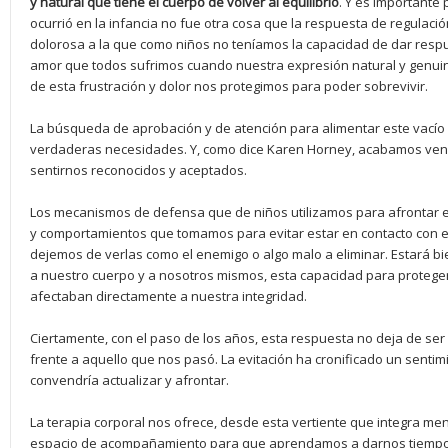
y natural que tiene el cuerpo de volver al equilibrio
. Y es importante 
ocurrió en la infancia no fue otra cosa que la respuesta de regulació
dolorosa a la que como niños no teníamos la capacidad de dar respue
amor que todos sufrimos cuando nuestra expresión natural y genui
de esta frustración y dolor nos protegimos para poder sobrevivir.
La búsqueda de aprobación y de atención para alimentar este vacío
verdaderas necesidades. Y, como dice Karen Horney, acabamos ven
sentirnos reconocidos y aceptados.
Los mecanismos de defensa que de niños utilizamos para afrontar est
y comportamientos que tomamos para evitar estar en contacto con e
dejemos de verlas como el enemigo o algo malo a eliminar. Estará
a nuestro cuerpo y a nosotros mismos, esta capacidad para protege
afectaban directamente a nuestra integridad.
Ciertamente, con el paso de los años, esta respuesta no deja de se
frente a aquello que nos pasó. La evitación ha cronificado un senti
convendría actualizar y afrontar.
La terapia corporal nos ofrece, desde esta vertiente que integra me
espacio de acompañamiento para que aprendamos a darnos tiempo 