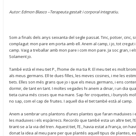
Autor: Edmon Blasco
–Terapeuta gestalt i corporal integratiu.
Som a finals dels anys seixanta del segle passat. Tinc, potser, cinc, si
complagut: mon pare em porta amb ell. Anem al camp, i jo, tot cregut i 
camp. Vaig a treballar amb mon pare i com mon pare. Ja soc gran, i e
Solament jo.
També està el meu tiet P., l’home de ma tia R. El meu tiet es molt bromi
als meus germans. Ell te dues filles, les meves cosines, i me les esti
tiets. Elles son més grans que jo i que els meus germans, i ens conte
dormir, de tant en tant. I moltes vegades hi anem a dinar, i un dia qu
tieta cuina més coses que ma mare. Sap fer croquetes, i bunyols mol
no sap, com el cap de fruites. I aquell dia el tiet també està al camp.
Anem a sembrar uns plantons d’unes plantes que faran maduixes i 
les maduixes i els espàrrecs. Recordo que també esta un altre tiet, l
tirant-se a la via del tren. Aquest tiet, l’E., havia estat a França, on ha
donat la idea al meu pare per que plantés aquell tipus de plantes, ex