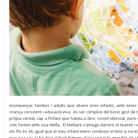
Acompanyar famílies i adults que abans eren infants, amb eines c
criança conscient i educació viva, és ser còmplice del bonic gest de 
pròpia veritat, cap a l’infant que habita a dins, sovint silenciat, però
com faríem amb una titella. El titellaire s’amaga darrere el teatret i
els fils és ell, igual que el meu infant intern condueix el timó si no el 
que avui soc. Ja ho deia el Petit Príncep: “L’essencial és invisible als ul