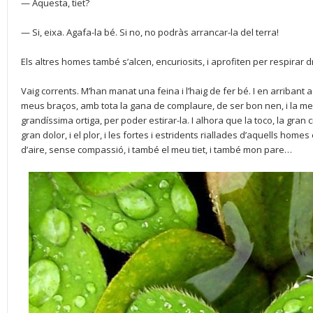
— Aquesta, tiet?
— Si, eixa. Agafa-la bé. Si no, no podràs arrancar-la del terra!
Els altres homes també s’alcen, encuriosits, i aprofiten per respirar dr
Vaig corrents. M’han manat una feina i l’haig de fer bé. I en arribant
meus braços, amb tota la gana de complaure, de ser bon nen, i la m
grandíssima ortiga, per poder estirar-la. I alhora que la toco, la gran c
gran dolor, i el plor, i les fortes i estridents riallades d’aquells homes
d’aire, sense compassió, i també el meu tiet, i també mon pare…