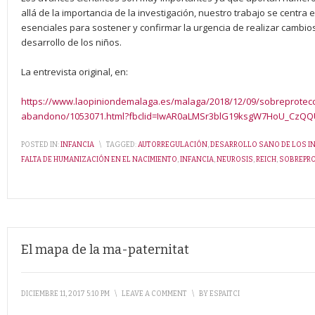
allá de la importancia de la investigación, nuestro trabajo se centra
esenciales para sostener y confirmar la urgencia de realizar cambios
desarrollo de los niños.
La entrevista original, en:
https://www.laopiniondemalaga.es/malaga/2018/12/09/sobreprotecc
abandono/1053071.html?fbclid=IwAR0aLMSr3blG19ksgW7HoU_CzQQ
POSTED IN:
INFANCIA
\
TAGGED:
AUTORREGULACIÓN
,
DESARROLLO SANO DE LOS I
FALTA DE HUMANIZACIÓN EN EL NACIMIENTO
,
INFANCIA
,
NEUROSIS
,
REICH
,
SOBREPR
El mapa de la ma-paternitat
DICIEMBRE 11, 2017 5:10 PM
\
LEAVE A COMMENT
\
BY
ESPAITCI