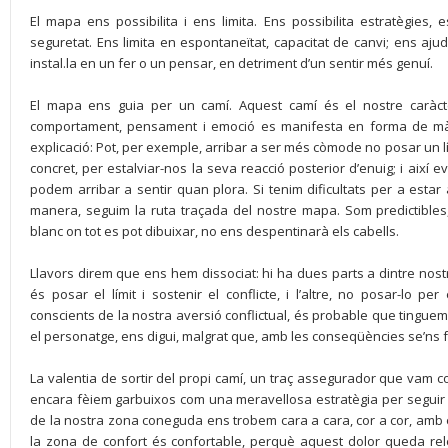
El mapa ens possibilita i ens limita. Ens possibilita estratègies, es
seguretat. Ens limita en espontaneïtat, capacitat de canvi; ens a
instal.la en un fer o un pensar, en detriment d’un sentir més genuí.
El mapa ens guia per un camí. Aquest camí és el nostre caràc
comportament, pensament i emoció es manifesta en forma de mà
explicació: Pot, per exemple, arribar a ser més còmode no posar un 
concret, per estalviar-nos la seva reacció posterior d’enuig; i així e
podem arribar a sentir quan plora. Si tenim dificultats per a estar
manera, seguim la ruta traçada del nostre mapa. Som predictibles,
blanc on tot es pot dibuixar, no ens despentinarà els cabells.
Llavors direm que ens hem dissociat: hi ha dues parts a dintre nost
és posar el límit i sostenir el conflicte, i l’altre, no posar-lo p
conscients de la nostra aversió conflictual, és probable que tinguem m
el personatge, ens digui, malgrat que, amb les conseqüències se’ns f
La valentia de sortir del propi camí, un traç assegurador que vam c
encara fèiem garbuixos com una meravellosa estratègia per segui
de la nostra zona coneguda ens trobem cara a cara, cor a cor, amb e
la zona de confort és confortable, perquè aquest dolor queda relegat 