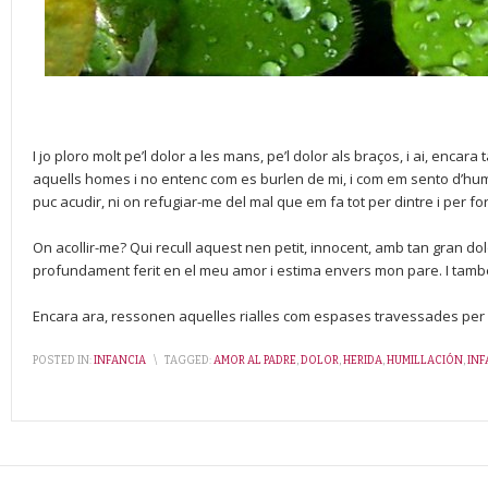
I jo ploro molt pe’l dolor a les mans, pe’l dolor als braços, i ai, encara t
aquells homes i no entenc com es burlen de mi, i com em sento d’humi
puc acudir, ni on refugiar-me del mal que em fa tot per dintre i per f
On acollir-me? Qui recull aquest nen petit, innocent, amb tan gran dol
profundament ferit en el meu amor i estima envers mon pare. I també
Encara ara, ressonen aquelles rialles com espases travessades per
POSTED IN:
INFANCIA
\
TAGGED:
AMOR AL PADRE
,
DOLOR
,
HERIDA
,
HUMILLACIÓN
,
INF