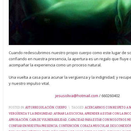
Cuando redescubrimos nuestro propio cuerpo como este lugar de so
confiando en nuestra presencia, la apertura es un regalo que fluye
acompañar la experiencia como un proceso natural.
Una vuelta a casa para acunar la vergüenza y la indignidad; y recup
y nuestro impulso vital.
jesusoliva@hotmail.com
/ 660260402
POSTED IN:
AUTORREGULACIÓN
,
CUERPO
\
TAGGED:
ACERCARNOS CON RESPETO A N
VERGÜENZA Y LA INDIGNIDAD
,
AFINAR LA ESCUCHA
,
APRENDER A ESTAR CON LA IN
APROBACIÓN
,
CAPA DE VULNERABILIDAD
,
CAPACIDAD PARA ESTAR CON NOSOTROS M
CONFIAR EN NUESTRA PRESENCIA
,
CONTENCIÓN
,
CORAZA MUSCULAR
,
DESCONEXIÓ