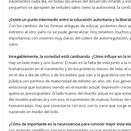
nacimientos cada día, en todas las áreas del desarrollo infantil, y e
pequeños se apropien de virtudes tales como la autonomía, la confi
¿Existe un punto intermedio entre la educación autoritaria y la liberal
Con los cambios de las formas antiguas de educar, podemos decir
extremo al otro, pero no se pude generalizar. Hoy tenemos muchos 
importancia, con visiones muy claras del cultivo de autorregulación, 
sano.
Innegablemente, la sociedad está cambiando. ¿Cómo influye en la in
Hay un lado malo y uno bueno. El malo es la falta de vida junto a la n
humanización en el nacimiento y en los primeros meses de vida, el
en el día a día de niños o de los bebés que van a la guardería con tr
pública con permiso de maternidad de mínimo un año, etc. Eso gener
emocional que estamos viendo en el mundo actual: depresión creci
químicas preocupantes. El lado bueno del mundo actual es que estamo
del modelo patriarcal y con eso, el nacimiento de nuevas formas de 
humanizadas. Hay que conectarse con eso, con lo sano que surge en 
naciendo en medio del lodo.
¿Cómo de importante es la neurociencia para conocer mejor esta et
Los avances científicos son muy importantes ya que aportan numero