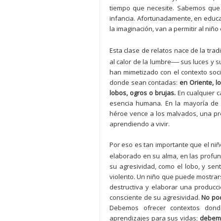
tiempo que necesite. Sabemos que l
infancia. Afortunadamente, en edu
la imaginación, van a permitir al niñ
Esta clase de relatos nace de la tra
—
al calor de la lumbre
sus luces y s
han mimetizado con el contexto soci
donde sean contadas:
en Oriente, 
lobos, ogros o brujas.
En cualquier c
esencia humana. En la mayoría de 
héroe vence a los malvados, una pr
aprendiendo a vivir.
Por eso es tan importante que el ni
elaborado en su alma, en las profu
su agresividad, como el lobo, y sen
violento. Un niño que puede mostrar
destructiva y elaborar una producc
consciente de su agresividad.
No pod
Debemos ofrecer contextos donde
aprendizajes para sus vidas;
debemo