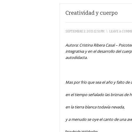
Creatividad y cuerpo
SEPTIEMBRE 2, 2015 12:51 PM
\
LEAVE A COMM
Autora:
Cristina Ribera Casal – Psicote
integrativa y en el desarrollo del cuer
autodidacta.
Mas por frío que sea el año y falto de 
en el tiempo señalado las briznas de 
en la tierra blanca todavía nevada,
y a menudo se oye el canto de una ave 
Friedrich Hölderlin