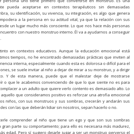
er persona uno tiene primero que convertirse en monstruo. Es una
te pueda aceptarse en contextos terapéuticos sin demasiadas
mbra, su identificación, su vivencia, su integración, es algo que genera
mpodera a la persona en su actitud vital, ya que la relación con sus
 desde un lugar mucho más consciente. Lo que nos hace más personas
 encuentro con nuestro monstruo interno. Él va a ayudarnos a conseguir
.
stinto en contextos educativos. Aunque la educación emocional está
timos tiempos, no he encontrado demasiadas prácticas que inviten al
riencia interna, especialmente cuando esta es dolorosa o difícil para el
nes, se suele invitar al niño a dejar de mirar a su monstruo, y a dirigir
ico. Y de esta manera, puede que el malestar deje de mostrarse
ír o que le acabemos convenciendo de que lo que siente no es para
complacer a un adulto que quiere verlo contento es demasiado alto. Lo
quello que consideramos positivo es reforzar una atrofia emocional
Los niños, con sus monstruos y sus sombras, crecerán y andarán sus
des con las que deberán lidiar sin nosotros, sepan hacerlo o no.
erle comprender al niño que tiene un ego y que son sus sombras
n gran parte su comportamiento; para ello es necesaria más madurez,
ás edad. Pero sí sugiero dejarle jugar a ser un monstruo perverso el