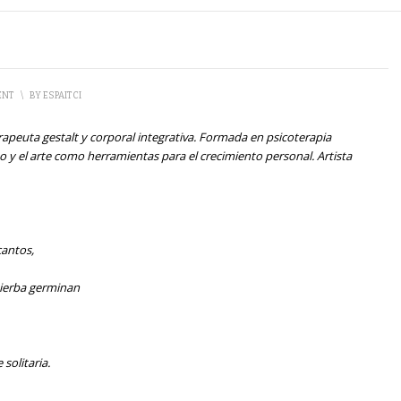
ENT
\
BY
ESPAITCI
rapeuta gestalt y corporal integrativa.
Formada en psicoterapia
po y el arte como herramientas para el crecimiento personal. Artista
cantos,
hierba germinan
solitaria.