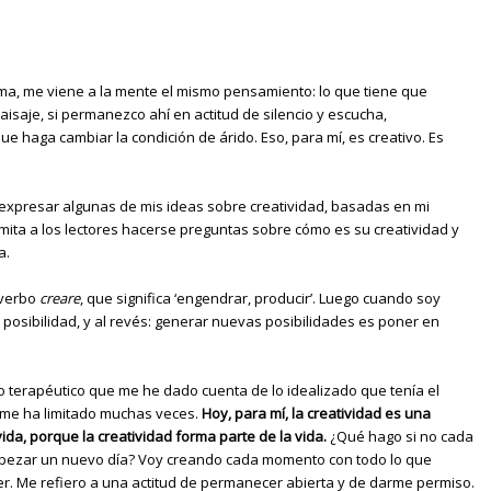
a, me viene a la mente el mismo pensamiento: lo que tiene que
paisaje, si permanezco ahí en actitud de silencio y escucha,
e haga cambiar la condición de árido. Eso, para mí, es creativo. Es
 expresar algunas de mis ideas sobre creatividad, basadas en mi
mita a los lectores hacerse preguntas sobre cómo es su creatividad y
a.
 verbo
creare
, que significa ‘engendrar, producir’. Luego cuando soy
osibilidad, y al revés: generar nuevas posibilidades es poner en
o terapéutico que me he dado cuenta de lo idealizado que tenía el
 me ha limitado muchas veces.
Hoy, para mí, la creatividad es una
vida, porque la creatividad forma parte de la vida.
¿Qué hago si no cada
pezar un nuevo día? Voy creando cada momento con todo lo que
er. Me refiero a una actitud de permanecer abierta y de darme permiso.