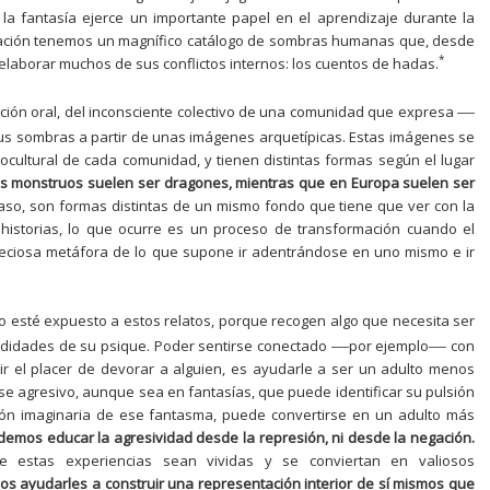
a fantasía ejerce un importante papel en el aprendizaje durante la
cación tenemos un magnífico catálogo de sombras humanas que, desde
*
o elaborar muchos de sus conflictos internos: los cuentos de hadas.
—
dición oral, del inconsciente colectivo de una comunidad que expresa
us sombras a partir de unas imágenes arquetípicas. Estas imágenes se
ocultural de cada comunidad, y tienen distintas formas según el lugar
los monstruos suelen ser dragones, mientras que en Europa suelen ser
aso, son formas distintas de un mismo fondo que tiene que ver con la
historias, lo que ocurre es un proceso de transformación cuando el
eciosa metáfora de lo que supone ir adentrándose en uno mismo e ir
ño esté expuesto a estos relatos, porque recogen algo que necesita ser
—
—
ndidades de su psique. Poder sentirse conectado
por ejemplo
con
tir el placer de devorar a alguien, es ayudarle a ser un adulto menos
se agresivo, aunque sea en fantasías, que puede identificar su pulsión
ión imaginaria de ese fantasma, puede convertirse en un adulto más
emos educar la agresividad desde la represión, ni desde la negación.
 estas experiencias sean vividas y se conviertan en valiosos
s ayudarles a construir una representación interior de sí mismos que