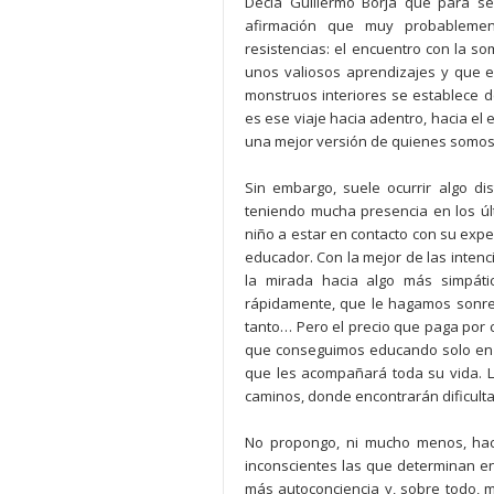
Decía Guillermo Borja que para s
afirmación que muy probablemen
resistencias: el encuentro con la so
unos valiosos aprendizajes y que e
monstruos interiores se establece
es ese viaje hacia adentro, hacia el
una mejor versión de quienes somos
Sin embargo, suele ocurrir algo di
teniendo mucha presencia en los úl
niño a estar en contacto con su expe
educador. Con la mejor de las intencio
la mirada hacia algo más simpát
rápidamente, que le hagamos sonre
tanto… Pero el precio que paga por 
que conseguimos educando solo en a
que les acompañará toda su vida. 
caminos, donde encontrarán dificulta
No propongo, ni mucho menos, hac
inconscientes las que determinan e
más autoconciencia y, sobre todo, m