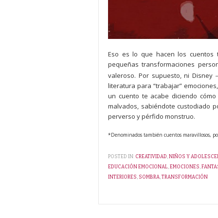
Eso es lo que hacen los cuentos tra
pequeñas transformaciones person
valeroso. Por supuesto, ni Disney
literatura para “trabajar” emociones
un cuento te acabe diciendo cómo t
malvados, sabiéndote custodiado po
perverso y pérfido monstruo.
*Denominados también cuentos maravillosos, popul
POSTED IN:
CREATIVIDAD
,
NIÑOS Y ADOLESCE
EDUCACIÓN EMOCIONAL
,
EMOCIONES
,
FANTA
INTERIORES
,
SOMBRA
,
TRANSFORMACIÓN