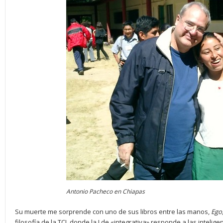
Antonio Pacheco en Chiapas
Su muerte me sorprende con uno de sus libros entre las manos,
Ego
filosofía de la TCI, donde la I de «integrativa» responde a las intelige