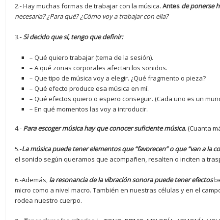
2.- Hay muchas formas de trabajar con la música.
Antes
de ponerse h
necesaria? ¿Para qué? ¿Cómo voy a trabajar con ella?
3.-
Si decido que sí, tengo que definir:
– Qué quiero trabajar (tema de la sesión).
– A qué zonas corporales afectan los sonidos.
– Que tipo de música voy a elegir. ¿Qué fragmento o pieza?
– Qué efecto produce esa música en mí.
– Qué efectos quiero o espero conseguir. (Cada uno es un mun
– En qué momentos las voy a introducir.
4.-
Para escoger música hay que conocer suficiente música.
(Cuanta má
5.-
La música puede tener elementos que “favorecen” o que “van a la co
el sonido según queramos que acompañen, resalten o inciten a tras
6.-Además,
la resonancia de la vibración sonora puede tener efectos
be
micro como a nivel macro. También en nuestras células y en el campo
rodea nuestro cuerpo.