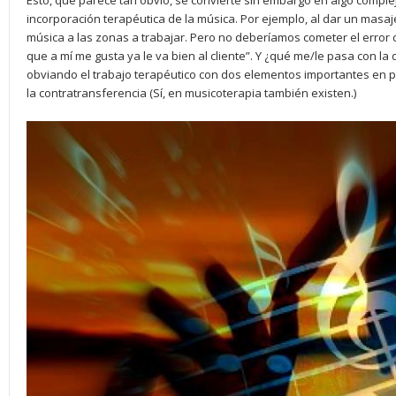
Esto, que parece tan obvio, se convierte sin embargo en algo complejo
incorporación terapéutica de la música. Por ejemplo, al dar un masaj
música a las zonas a trabajar. Pero no deberíamos cometer el error d
que a mí me gusta ya le va bien al cliente”. Y ¿qué me/le pasa con 
obviando el trabajo terapéutico con dos elementos importantes en p
la contratransferencia (Sí, en musicoterapia también existen.)