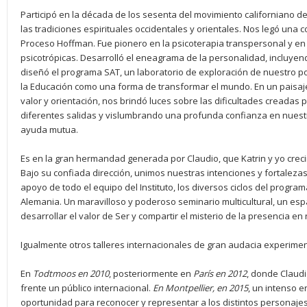
Participó en la década de los sesenta del movimiento californiano de
las tradiciones espirituales occidentales y orientales. Nos legó una c
Proceso Hoffman. Fue pionero en la psicoterapia transpersonal y en 
psicotrópicas. Desarrolló el eneagrama de la personalidad, incluyend
diseñó el programa SAT, un laboratorio de exploración de nuestro po
la Educación como una forma de transformar el mundo. En un pais
valor y orientación, nos brindó luces sobre las dificultades creadas 
diferentes salidas y vislumbrando una profunda confianza en nuestr
ayuda mutua.
Es en la gran hermandad generada por Claudio, que Katrin y yo cre
Bajo su confiada dirección, unimos nuestras intenciones y fortaleza
apoyo de todo el equipo del Instituto, los diversos ciclos del progra
Alemania. Un maravilloso y poderoso seminario multicultural, un espa
desarrollar el valor de Ser y compartir el misterio de la presencia en
Igualmente otros talleres internacionales de gran audacia experiment
En
Todtmoos en 2010
, posteriormente en
París en 2012
, donde Claudi
frente un público internacional.
En Montpellier, en 2015
, un intenso 
oportunidad para reconocer y representar a los distintos personaje