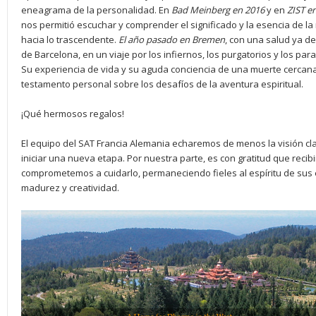
eneagrama de la personalidad. En
Bad Meinberg en 2016
y en
ZIST e
nos permitió escuchar y comprender el significado y la esencia de la 
hacia lo trascendente.
El año pasado en Bremen
, con una salud ya de
de Barcelona, en un viaje por los infiernos, los purgatorios y los pa
Su experiencia de vida y su aguda conciencia de una muerte cercana
testamento personal sobre los desafíos de la aventura espiritual.
¡Qué hermosos regalos!
El equipo del SAT Francia Alemania echaremos de menos la visión clar
iniciar una nueva etapa. Por nuestra parte, es con gratitud que reci
comprometemos a cuidarlo, permaneciendo fieles al espíritu de sus
madurez y creatividad.