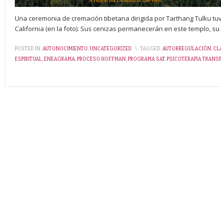
Una ceremonia de cremación tibetana dirigida por Tarthang Tulku tuvo
California (en la foto). Sus cenizas permanecerán en este templo, su h
POSTED IN:
AUTONOCIMIENTO
,
UNCATEGORIZED
\
TAGGED:
AUTORREGULACIÓN
,
CL
ESPIRITUAL
,
ENEAGRAMA
,
PROCESO HOFFMAN
,
PROGRAMA SAT
,
PSICOTERAPIA TRAN