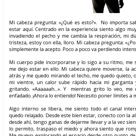
Mi cabeza pregunta: «¿Qué es esto?».
No importa sab
estar aquí. Centrado en la experiencia siento algo muy
invadiendo el pecho y me cambia la respiración, mi di
tristeza, estoy con ella, lloro. Mi cabeza pregunta: «¿P
simplemente la acepto. Poco a poco va perdiendo intens
Mi cuerpo pide incorporarse y lo sigo a su ritmo, me si
me dejo estar en ello. Mi cabeza quiere moverse, la a
atrás y me quedo mirando el techo, me quedo quieto, o
mi vientre, un calor sube rápido hacia mi garganta
gritando. «Aaaaaah…». Y
mientras grito lo veo, me
enfadado. ¡Ahora lo entiendo! Necesito poner límites a 
Algo interno se libera, me siento todo el canal inter
quedo relajado. Desde este bien estar, conecto con la a
desde ahí, tengo ganas de dejarme llevar y a la vez sie
lo permito, traspaso el miedo y ahora siento que rom
Me muevo explorando el espacio desde otro punto de v