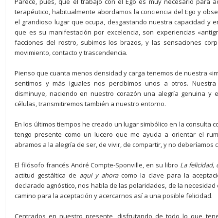
Parece, pues, que el trabajo con el Ego es muy necesario para a
terapéutico, habitualmente abordamos la conciencia del Ego y obs
el grandioso lugar que ocupa, desgastando nuestra capacidad y ener
que es su manifestación por excelencia, son experiencias «antigra
facciones del rostro, subimos los brazos, y las sensaciones cor
movimiento, contacto y trascendencia.
Pienso que cuanta menos densidad y carga tenemos de nuestra «im
sentimos y más iguales nos percibimos unos a otros. Nuestr
disminuye, naciendo en nuestro corazón una alegría genuina y 
células, transmitiremos también a nuestro entorno.
En los últimos tiempos he creado un lugar simbólico en la consulta con
tengo presente como un lucero que me ayuda a orientar el rum
abramos a la alegría de ser, de vivir, de compartir, y no deberíamo
El filósofo francés André Compte-Sponville, en su libro
La felicidad
actitud gestáltica de
aquí
y
ahora
como la clave para la aceptaci
declarado agnóstico, nos habla de las polaridades, de la necesidad de
camino para la aceptación y acercarnos así a una posible felicidad.
Centrados en nuestro presente, disfrutando de todo lo que te