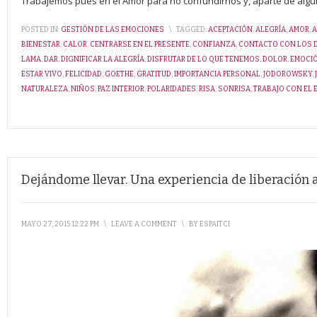
Trabajemos pues en el Amor para no confundirnos y, aparte de algu
POSTED IN:
GESTIÓN DE LAS EMOCIONES
\
TAGGED:
ACEPTACIÓN
,
ALEGRÍA
,
AMOR
,
A
BIENESTAR
,
CALOR
,
CENTRARSE EN EL PRESENTE
,
CONFIANZA
,
CONTACTO CON LOS 
LAMA
,
DAR
,
DIGNIFICAR LA ALEGRÍA
,
DISFRUTAR DE LO QUE TENEMOS
,
DOLOR
,
EMOCI
ESTAR VIVO
,
FELICIDAD
,
GOETHE
,
GRATITUD
,
IMPORTANCIA PERSONAL
,
JODOROWSKY
,
NATURALEZA
,
NIÑOS
,
PAZ INTERIOR
,
POLARIDADES
,
RISA
,
SONRISA
,
TRABAJO CON EL 
Dejándome llevar. Una experiencia de liberación a
MAYO 27, 2015 12:22 PM
\
LEAVE A COMMENT
\
BY
ESPAITCI