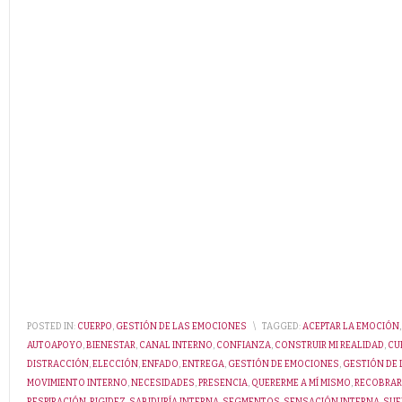
POSTED IN:
CUERPO
,
GESTIÓN DE LAS EMOCIONES
\
TAGGED:
ACEPTAR LA EMOCIÓN
AUTOAPOYO
,
BIENESTAR
,
CANAL INTERNO
,
CONFIANZA
,
CONSTRUIR MI REALIDAD
,
CU
DISTRACCIÓN
,
ELECCIÓN
,
ENFADO
,
ENTREGA
,
GESTIÓN DE EMOCIONES
,
GESTIÓN DE
MOVIMIENTO INTERNO
,
NECESIDADES
,
PRESENCIA
,
QUERERME A MÍ MISMO
,
RECOBRAR
RESPIRACIÓN
,
RIGIDEZ
,
SABIDURÍA INTERNA
,
SEGMENTOS
,
SENSACIÓN INTERNA
,
SUF