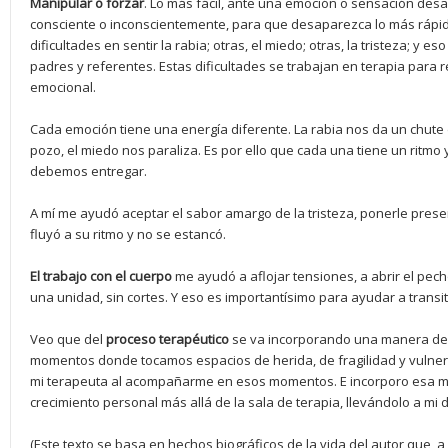
Manipular o forzar
. Lo más fácil, ante una emoción o sensación desa
consciente o inconscientemente, para que desaparezca lo más rápi
dificultades en sentir la rabia; otras, el miedo; otras, la tristeza; y 
padres y referentes. Estas dificultades se trabajan en terapia para
emocional.
Cada emoción tiene una energía diferente. La rabia nos da un chute d
pozo, el miedo nos paraliza. Es por ello que cada una tiene un ritmo y
debemos entregar.
A mí me ayudó aceptar el sabor amargo de la tristeza, ponerle presen
fluyó a su ritmo y no se estancó.
El trabajo con el cuerpo
me ayudó a aflojar tensiones, a abrir el pec
una unidad, sin cortes. Y eso es importantísimo para ayudar a transit
Veo que del
proceso terapéutico
se va incorporando una manera d
momentos donde tocamos espacios de herida, de fragilidad y vulner
mi terapeuta al acompañarme en esos momentos. E incorporo esa m
crecimiento personal más allá de la sala de terapia, llevándolo a mi d
(Este texto se basa en hechos biográficos de la vida del autor que, a