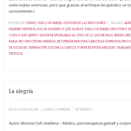
como malas vivencias, pero que gracias al enfoque terapéutico se t
conocimiento.)
POSTED IN:
CUERPO
,
DUELO DE PAREJA
,
GESTIÓN DE LAS EMOCIONES
\
TAGGED:
ABRI
DEJARME SENTIR EL DOLOR
,
DIGERIR LO QUE YA PASÓ
,
DUELO DE PAREJA
,
EMOCIÓN O S
CON LO QUE SIENTO
,
HACER RESPONSABLE AL OTRO DE LO QUE ME PASA
,
HERIDA
,
MI
RABIA
,
RECONOCER MIS HERIDAS
,
RECUPERAR NUESTRA CAPACIDAD EXPRESIVA EMOC
DE SOLEDAD
,
SEPARACIÓN
,
SOLTAR LA CABEZA
,
TOMAR RESPONSABILIDAD
,
TRABAJAR
TRISTEZA
La alegría
JULIO 4, 2016 9:42 AM
\
LEAVE A COMMENT
\
BY
ESPAITCI
Autor: Montse Coll i Avellana – Médico, psicoterapeuta gestalt y corpor