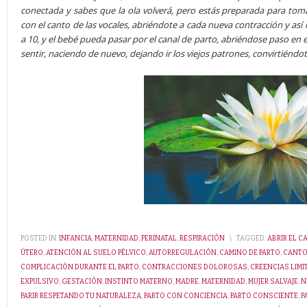
conectada y sabes que la ola volverá, pero estás preparada para toma
con el canto de las vocales, abriéndote a cada nueva contracción y así h
a 10, y el bebé pueda pasar por el canal de parto, abriéndose paso en
sentir, naciendo de nuevo, dejando ir los viejos patrones, convirtiéndo
POSTED IN:
INFANCIA
,
MATERNIDAD
,
PERINATAL
,
RESPIRACIÓN
\
TAGGED:
ABRIR EL C
ÚTERO
,
ATENCIÓN AL SUELO PÉLVICO
,
AUTORREGULACIÓN
,
CAMINO DE PARTO
,
CANTO
COMPLICACIÓN DURANTE EL PARTO
,
CONTRACCIONES DOLOROSAS
,
CREENCIAS LIMI
EXPULSIVO
,
GESTACIÓN
,
INSTINTO MATERNO
,
MADRE
,
MATERNIDAD
,
MUJER SALVAJE
,
N
PARIR RESPETANDO TU NATURALEZA
,
PARTO CON CONCIENCIA
,
PARTO CONSCIENTE
,
P