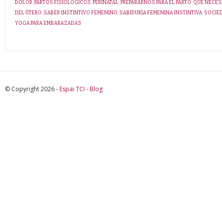
DOLOR
,
PARTOS FISIOLÓGICOS
,
PERINATAL
,
PREPARARNOS PARA EL PARTO
,
QUÉ NECESI
DEL ÚTERO
,
SABER INSTINTIVO FEMENINO
,
SABIDURÍA FEMENINA INSTINTIVA
,
SOCIED
YOGA PARA EMBARAZADAS
© Copyright 2026 -
Espai TCI - Blog