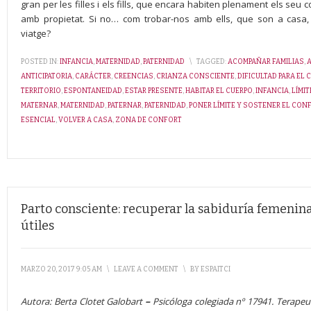
gran per les filles i els fills, que encara habiten plenament els seu 
amb propietat. Si no… com trobar-nos amb ells, que son a casa,
viatge?
POSTED IN:
INFANCIA
,
MATERNIDAD
,
PATERNIDAD
\
TAGGED:
ACOMPAÑAR FAMILIAS
,
ANTICIPATORIA
,
CARÁCTER
,
CREENCIAS
,
CRIANZA CONSCIENTE
,
DIFICULTAD PARA EL
TERRITORIO
,
ESPONTANEIDAD
,
ESTAR PRESENTE
,
HABITAR EL CUERPO
,
INFANCIA
,
LÍMI
MATERNAR
,
MATERNIDAD
,
PATERNAR
,
PATERNIDAD
,
PONER LÍMITE Y SOSTENER EL CON
ESENCIAL
,
VOLVER A CASA
,
ZONA DE CONFORT
Parto consciente: recuperar la sabiduría femenin
útiles
MARZO 20, 2017 9:05 AM
\
LEAVE A COMMENT
\
BY
ESPAITCI
Autora: Berta Clotet Galobart
–
Psicóloga colegiada nº 17941. Terapeut