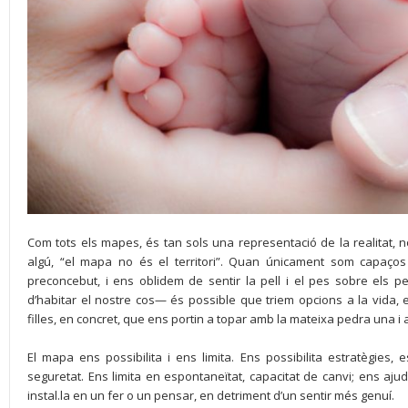
Com tots els mapes, és tan sols una representació de la realitat, n
algú, “el mapa no és el territori”. Quan únicament som capaç
preconcebut, i ens oblidem de sentir la pell i el pes sobre els
d’habitar el nostre cos— és possible que triem opcions a la vida, en 
filles, en concret, que ens portin a topar amb la mateixa pedra una i 
El mapa ens possibilita i ens limita. Ens possibilita estratègies, es
seguretat. Ens limita en espontaneïtat, capacitat de canvi; ens a
instal.la en un fer o un pensar, en detriment d’un sentir més genuí.