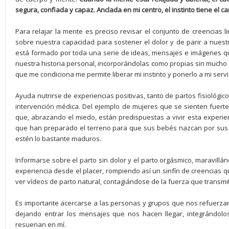
segura, confiada y capaz. Anclada en mi centro, el instinto tiene el c
Para relajar la mente es preciso revisar el conjunto de creencias 
sobre nuestra capacidad para sostener el dolor y de parir a nuest
está formado por toda una serie de ideas, mensajes e imágenes q
nuestra historia personal, incorporándolas como propias sin mucho aná
que me condiciona me permite liberar mi instinto y ponerlo a mi servi
Ayuda nutrirse de experiencias positivas, tanto de partos fisiológic
intervención médica. Del ejemplo de mujeres que se sienten fuerte
que, abrazando el miedo, están predispuestas a vivir esta experie
que han preparado el terreno para que sus bebés nazcan por sus
estén lo bastante maduros.
Informarse sobre el parto sin dolor y el parto orgásmico, maravillán
experiencia desde el placer, rompiendo así un sinfín de creencias q
ver vídeos de parto natural, contagiándose de la fuerza que transmi
Es importante acercarse a las personas y grupos que nos refuerzan
dejando entrar los mensajes que nos hacen llegar, integrándolos
resuenan en mí.