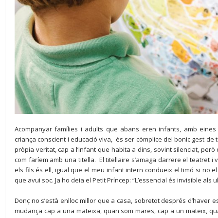
Acompanyar famílies i adults que abans eren infants, amb eines c
criança conscient i educació viva, és ser còmplice del bonic gest de 
pròpia veritat, cap a l’infant que habita a dins, sovint silenciat, però
com faríem amb una titella. El titellaire s’amaga darrere el teatret i
els fils és ell, igual que el meu infant intern condueix el timó si no el 
que avui soc. Ja ho deia el Petit Príncep: “L’essencial és invisible als ul
Donç no s’està enlloc millor que a casa, sobretot després d’haver e
mudança cap a una mateixa, quan som mares, cap a un mateix, qua