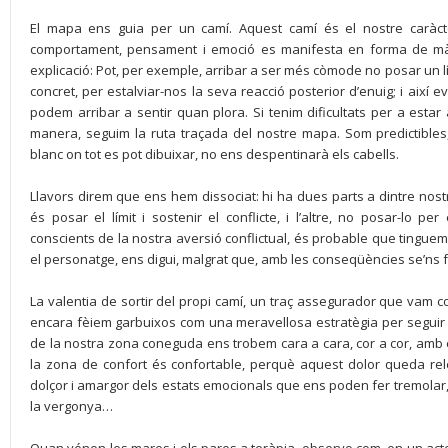
El mapa ens guia per un camí. Aquest camí és el nostre caràc
comportament, pensament i emoció es manifesta en forma de mà
explicació: Pot, per exemple, arribar a ser més còmode no posar un 
concret, per estalviar-nos la seva reacció posterior d’enuig; i així e
podem arribar a sentir quan plora. Si tenim dificultats per a estar
manera, seguim la ruta traçada del nostre mapa. Som predictibles,
blanc on tot es pot dibuixar, no ens despentinarà els cabells.
Llavors direm que ens hem dissociat: hi ha dues parts a dintre nost
és posar el límit i sostenir el conflicte, i l’altre, no posar-lo p
conscients de la nostra aversió conflictual, és probable que tinguem m
el personatge, ens digui, malgrat que, amb les conseqüències se’ns f
La valentia de sortir del propi camí, un traç assegurador que vam c
encara fèiem garbuixos com una meravellosa estratègia per segui
de la nostra zona coneguda ens trobem cara a cara, cor a cor, amb e
la zona de confort és confortable, perquè aquest dolor queda relegat 
dolçor i amargor dels estats emocionals que ens poden fer tremolar, co
la vergonya…
Quan vénen les mares i els pares a teràpia, observo com, en un acte