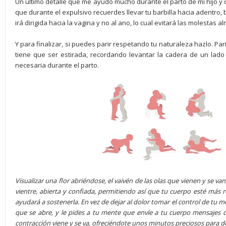
Un último detalle que me ayudó mucho durante el parto de mi hijo
que durante el expulsivo recuerdes llevar tu barbilla hacia adentro, 
irá dirigida hacia la vagina y no al ano, lo cual evitará las molestas a
Y para finalizar, si puedes parir respetando tu naturaleza hazlo. Parir 
tiene que ser estirada, recordando levantar la cadera de un lado p
necesaria durante el parto.
Visualizar una flor abriéndose, el vaivén de las olas que vienen y se va
vientre, abierta y confiada, permitiendo así que tu cuerpo esté más r
ayudará a sostenerla. En vez de dejar al dolor tomar el control de tu me
que se abre, y le pides a tu mente que envíe a tu cuerpo mensajes d
contracción viene y se va, ofreciéndote unos minutos preciosos para 