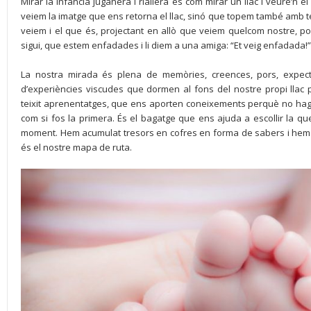
Mirar la infància juganera i riallera és com mirar un llac i veure’
veiem la imatge que ens retorna el llac, sinó que topem també amb t
veiem i el que és, projectant en allò que veiem quelcom nostre, p
sigui, que estem enfadades i li diem a una amiga: “Et veig enfadada!”
La nostra mirada és plena de memòries, creences, pors, expecta
d’experiències viscudes que dormen al fons del nostre propi llac
teixit aprenentatges, que ens aporten coneixements perquè no h
com si fos la primera. És el bagatge que ens ajuda a escollir la qu
moment. Hem acumulat tresors en cofres en forma de sabers i hem t
és el nostre mapa de ruta.