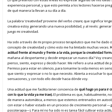
Lo que pretendo con estas líneas es expresar algunas de mis ideas 
experiencia personal, y que esto permita a los lectores hacerse pre
de qué manera la llevan a su día a día.
La palabra ‘creatividad’ proviene del verbo
creare
, que significa ‘en
creativa estoy generando una nueva posibilidad, y al revés: genera
juego mi creatividad.
Ha sido a través de mi propio proceso terapéutico que me he dado cu
concepto de creatividad y cómo esto me ha limitado muchas veces.
H
actitud frente al mundo y frente a la vida, porque la creatividad form
mañana al despertarme y decidir empezar un nuevo día? Voy crean
pienso, siento, expreso y decido hacer. Me refiero a una actitud de
Permiso para estar en silencio, para tomarme la vida menos en serio, 
que siento y expresar o no lo que necesito. Abierta a escuchar lo qu
sensaciones, y con todo ello decidir hacia dónde voy.
Una actitud que me facilita tener conciencia de
qué hago yo para ir 
con lo que la vida ya me trae).
El problema es que, habitualmente, n
de manera automática, a menos que estemos entrenados en autoob
con estar o haber estado en un proceso de crecimiento personal —g
psicoterapia—). Para mí no ha sido ni es tarea fácil cultivar esta actit