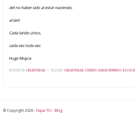
del no haber sido al estar naciendo,
al latir
Cada latido único,
cada vez toda vez.
Hugo Mujica
POSTED IN:
CREATIVIDAD
\
TAGGED:
CREATIVIDAD
,
CUERPO
,
DARSE PERMISO
,
ESCUCH
© Copyright 2026 -
Espai TCI - Blog