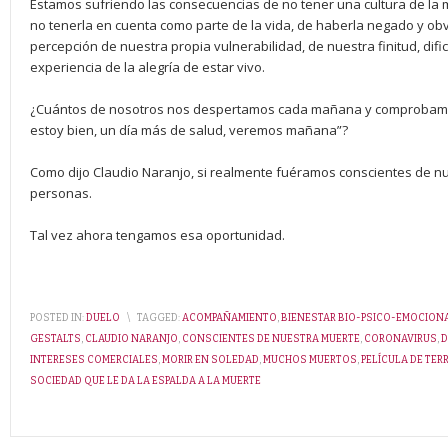
Estamos sufriendo las consecuencias de no tener una cultura de la 
no tenerla en cuenta como parte de la vida, de haberla negado y obvi
percepción de nuestra propia vulnerabilidad, de nuestra finitud, dif
experiencia de la alegría de estar vivo.
¿Cuántos de nosotros nos despertamos cada mañana y comprobamos 
estoy bien, un día más de salud, veremos mañana”?
Como dijo Claudio Naranjo, si realmente fuéramos conscientes de n
personas.
Tal vez ahora tengamos esa oportunidad.
POSTED IN:
DUELO
\
TAGGED:
ACOMPAÑAMIENTO
,
BIENESTAR BIO-PSICO-EMOCIONA
GESTALTS
,
CLAUDIO NARANJO
,
CONSCIENTES DE NUESTRA MUERTE
,
CORONAVIRUS
,
D
INTERESES COMERCIALES
,
MORIR EN SOLEDAD
,
MUCHOS MUERTOS
,
PELÍCULA DE TER
SOCIEDAD QUE LE DA LA ESPALDA A LA MUERTE