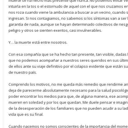
muerte se ha hecho más presente que nunca. No podemos evitar verla,
intuirla en la tos o el estornudo de aquel con el que nos cruzamos en
nos roza cuando viene la ambulancia a buscar a un vecino, cuando s
ingresan. Si nos contagiamos, no sabemos si los síntomas van a ser 
garantía de nada, aunque se hayan determinado colectivos de riesg
peligro y otros se sienten exentos, casi invulnerables.
Y… la muerte está entre nosotros.
Con esa compañía que se ha hecho tan presente, tan visible, dadas 
que no podemos acompañar a nuestros seres queridos en sus últi
de ellos ante su viaje definitivo por el colapso evidente que están s
de nuestro país.
Comprendo los motivos, no me queda más remedio que rendirme ante
deja de parecerme absolutamente necesario para la salud psicológi
poder encontrar los medios para que, de alguna manera, ese acomp
mueren en soledad y por los que quedan. Me duele pensar e imagina
de la desesperación de los familiares que no pueden acudir a su lad
vida que es su final.
Cuando nacemos no somos conscientes de la importancia del mome