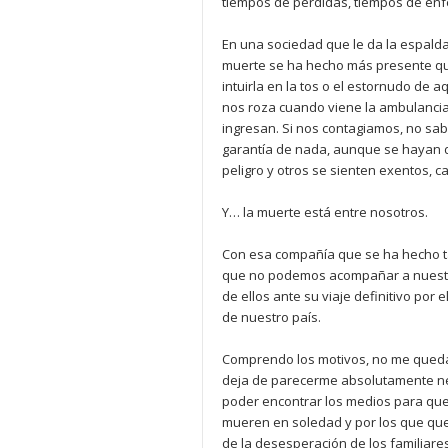
tiempos de pérdidas, tiempos de en
En una sociedad que le da la espalda 
muerte se ha hecho más presente que 
intuirla en la tos o el estornudo de 
nos roza cuando viene la ambulancia
ingresan. Si nos contagiamos, no sab
garantía de nada, aunque se hayan d
peligro y otros se sienten exentos, ca
Y… la muerte está entre nosotros.
Con esa compañía que se ha hecho tan
que no podemos acompañar a nuestro
de ellos ante su viaje definitivo por
de nuestro país.
Comprendo los motivos, no me queda 
deja de parecerme absolutamente nec
poder encontrar los medios para qu
mueren en soledad y por los que que
de la desesperación de los familiare