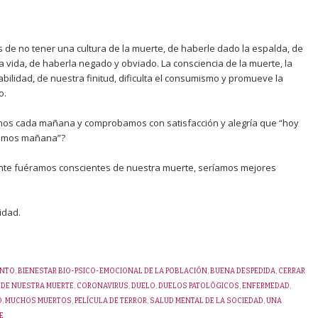
 de no tener una cultura de la muerte, de haberle dado la espalda, de
a vida, de haberla negado y obviado. La consciencia de la muerte, la
bilidad, de nuestra finitud, dificulta el consumismo y promueve la
o.
os cada mañana y comprobamos con satisfacción y alegría que “hoy
eremos mañana”?
ente fuéramos conscientes de nuestra muerte, seríamos mejores
idad.
ENTO
,
BIENESTAR BIO-PSICO-EMOCIONAL DE LA POBLACIÓN
,
BUENA DESPEDIDA
,
CERRAR
DE NUESTRA MUERTE
,
CORONAVIRUS
,
DUELO
,
DUELOS PATOLÓGICOS
,
ENFERMEDAD
,
D
,
MUCHOS MUERTOS
,
PELÍCULA DE TERROR
,
SALUD MENTAL DE LA SOCIEDAD
,
UNA
E