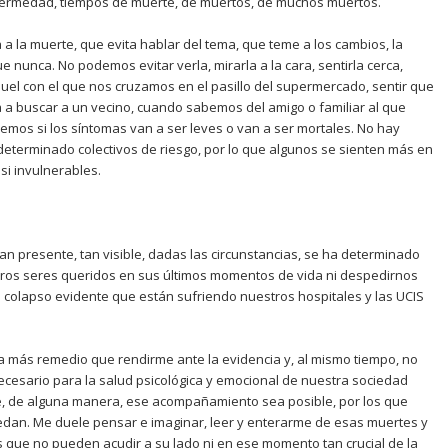
fermedad, tiempos de muerte, de muertos, de muchos muertos.
a la muerte, que evita hablar del tema, que teme a los cambios, la
nunca. No podemos evitar verla, mirarla a la cara, sentirla cerca,
aquel con el que nos cruzamos en el pasillo del supermercado, sentir que
 a buscar a un vecino, cuando sabemos del amigo o familiar al que
emos si los síntomas van a ser leves o van a ser mortales. No hay
eterminado colectivos de riesgo, por lo que algunos se sienten más en
si invulnerables.
 presente, tan visible, dadas las circunstancias, se ha determinado
s seres queridos en sus últimos momentos de vida ni despedirnos
 el colapso evidente que están sufriendo nuestros hospitales y las UCIS
más remedio que rendirme ante la evidencia y, al mismo tiempo, no
esario para la salud psicológica y emocional de nuestra sociedad
e, de alguna manera, ese acompañamiento sea posible, por los que
dan. Me duele pensar e imaginar, leer y enterarme de esas muertes y
s que no pueden acudir a su lado ni en ese momento tan crucial de la