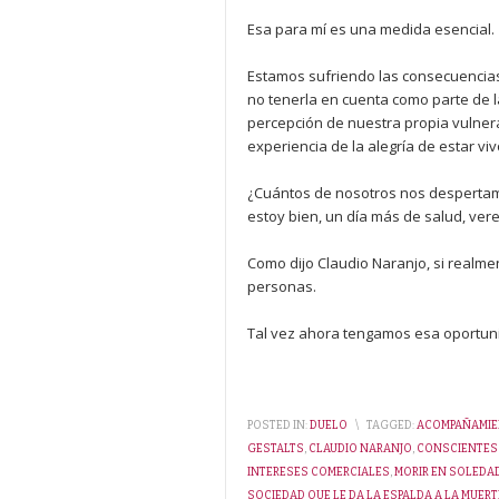
Esa para mí es una medida esencial.
Estamos sufriendo las consecuencias
no tenerla en cuenta como parte de l
percepción de nuestra propia vulnera
experiencia de la alegría de estar viv
¿Cuántos de nosotros nos despertam
estoy bien, un día más de salud, v
Como dijo Claudio Naranjo, si realm
personas.
Tal vez ahora tengamos esa oportun
POSTED IN:
DUELO
\
TAGGED:
ACOMPAÑAMI
GESTALTS
,
CLAUDIO NARANJO
,
CONSCIENTES 
INTERESES COMERCIALES
,
MORIR EN SOLEDA
SOCIEDAD QUE LE DA LA ESPALDA A LA MUERT