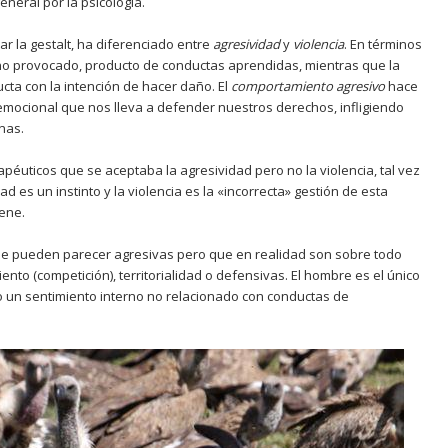
eneral por la psicología.
ar la gestalt, ha diferenciado entre
agresividad
y
violencia
. En términos
o provocado, producto de conductas aprendidas, mientras que la
ta con la intención de hacer daño. El
comportamiento
agresivo
hace
emocional que nos lleva a defender nuestros derechos, infligiendo
onas.
apéuticos que se aceptaba la agresividad pero no la violencia, tal vez
d es un instinto y la violencia es la «incorrecta» gestión de esta
iene.
e pueden parecer agresivas pero que en realidad son sobre todo
to (competición), territorialidad o defensivas. El hombre es el único
 un sentimiento interno no relacionado con conductas de