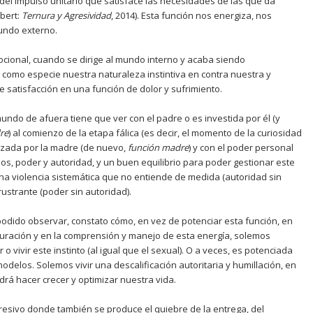
el impulso unitario que satisface las necesidades de las que da
lbert:
Ternura y Agresividad
, 2014). Esta función nos energiza, nos
mundo externo.
cional, cuando se dirige al mundo interno y acaba siendo
como especie nuestra naturaleza instintiva en contra nuestra y
 satisfacción en una función de dolor y sufrimiento.
ndo de afuera tiene que ver con el padre o es investida por él (y
re
) al comienzo de la etapa fálica (es decir, el momento de la curiosidad
orizada por la madre (de nuevo,
función madre
) y con el poder personal
s, poder y autoridad, y un buen equilibrio para poder gestionar este
na violencia sistemática que no entiende de medida (autoridad sin
rustrante (poder sin autoridad).
 podido observar, constato cómo, en vez de potenciar esta función, en
ración y en la comprensión y manejo de esta energía, solemos
 o vivir este instinto (al igual que el sexual). O a veces, es potenciada
delos. Solemos vivir una descalificación autoritaria y humillación, en
rá hacer crecer y optimizar nuestra vida.
gresivo donde también se produce el quiebre de la entrega, del