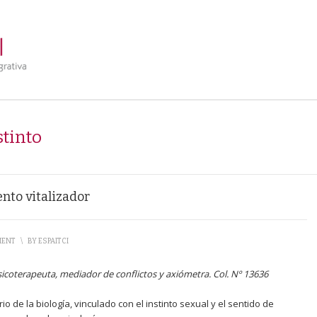
stinto
nto vitalizador
MENT
\
BY
ESPAITCI
sicoterapeuta, mediador de conflictos y axiómetra. Col. Nº 13636
o de la biología, vinculado con el instinto sexual y el sentido de