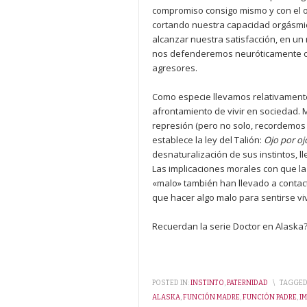
compromiso consigo mismo y con el ot
cortando nuestra capacidad orgásmi
alcanzar nuestra satisfacción, en un
nos defenderemos neuróticamente o n
agresores.
Como especie llevamos relativamente
afrontamiento de vivir en sociedad. M
represión (pero no solo, recordemos 
establece la ley del Talión:
Ojo por oj
desnaturalización de sus instintos, l
Las implicaciones morales con que la re
«malo» también han llevado a contac
que hacer algo malo para sentirse vi
Recuerdan la serie Doctor en Alaska
POSTED IN:
INSTINTO
,
PATERNIDAD
\
TAGGED
ALASKA
,
FUNCIÓN MADRE
,
FUNCIÓN PADRE
,
I