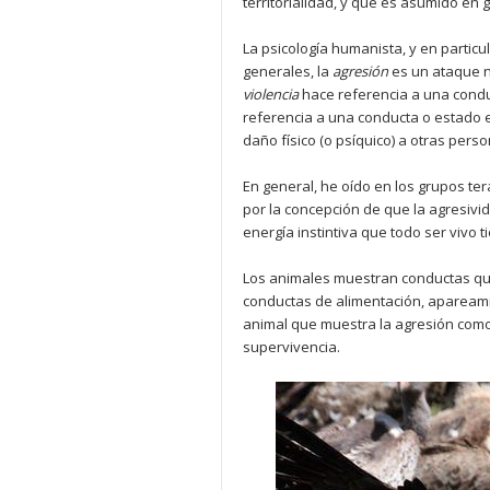
territorialidad, y que es asumido en g
La psicología humanista, y en particul
generales, la
agresión
es un ataque n
violencia
hace referencia a una conduc
referencia a una conducta o estado 
daño físico (o psíquico) a otras pers
En general, he oído en los grupos ter
por la concepción de que la agresivida
energía instintiva que todo ser vivo t
Los animales muestran conductas qu
conductas de alimentación, apareamien
animal que muestra la agresión como
supervivencia.