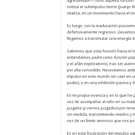
agresividad!— como aquella función d
noticia el subimpulso tierno (Juanjo A
vitaliza, en un movimiento hacia el 
Es luego, con la maduración psicoemo
defensivamente regresivo. Llevamos 
llegamos a transmutar una energía de
Sabemos que esta función hacia el mu
entendamos
padre
como
función pad
y el afán exploratorio), tras ser aut
por ella concedido. Necesitamos ambo
impulso en este mundo sin caer en u
poder), o en una inhibición pasiva y f
En mi propia vivencia y en lo que he
vez de acompañar al niño en su madu
juzgarla (y vernos juzgados) por tener
sin medida, transmitiendo miedos y mo
vez de un límite amoroso que nos pod
Es en esta frustración del impulso a