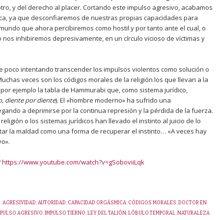
ro, y del derecho al placer. Cortando este impulso agresivo, acabamos
ca, ya que desconfiaremos de nuestras propias capacidades para
 mundo que ahora percibiremos como hostil y por tanto ante el cual, o
os inhibiremos depresivamente, en un círculo vicioso de víctimas y
 poco intentando transcender los impulsos violentos como solución o
uchas veces son los códigos morales de la religión los que llevan a la
por ejemplo la tabla de Hammurabi que, como sistema jurídico,
o, diente por diente
). El «hombre moderno» ha sufrido una
legando a deprimirse por la continua represión y la pérdida de la fuerza.
ligión o los sistemas jurídicos han llevado el instinto al juicio de lo
tar la maldad como una forma de recuperar el instinto… «A veces hay
vo».
?
https://www.youtube.com/watch?v=gSoboviiLqk
:
AGRESIVIDAD
,
AUTORIDAD
,
CAPACIDAD ORGÁSMICA
,
CÓDIGOS MORALES
,
DOCTOR EN
MPULSO AGRESIVO
,
IMPULSO TIERNO
,
LEY DEL TALIÓN
,
LÓBULO TEMPORAL
,
NATURALEZA