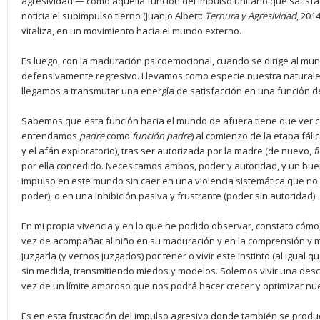
agresividad!— como aquella función del impulso unitario que satisf
noticia el subimpulso tierno (Juanjo Albert:
Ternura y Agresividad
, 201
vitaliza, en un movimiento hacia el mundo externo.
Es luego, con la maduración psicoemocional, cuando se dirige al mu
defensivamente regresivo. Llevamos como especie nuestra naturaleza
llegamos a transmutar una energía de satisfacción en una función de
Sabemos que esta función hacia el mundo de afuera tiene que ver con
entendamos
padre
como
función padre
) al comienzo de la etapa fáli
y el afán exploratorio), tras ser autorizada por la madre (de nuevo,
f
por ella concedido. Necesitamos ambos, poder y autoridad, y un buen
impulso en este mundo sin caer en una violencia sistemática que no
poder), o en una inhibición pasiva y frustrante (poder sin autoridad).
En mi propia vivencia y en lo que he podido observar, constato cómo,
vez de acompañar al niño en su maduración y en la comprensión y 
juzgarla (y vernos juzgados) por tener o vivir este instinto (al igual 
sin medida, transmitiendo miedos y modelos. Solemos vivir una descal
vez de un límite amoroso que nos podrá hacer crecer y optimizar nue
Es en esta frustración del impulso agresivo donde también se produc