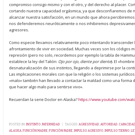
compromiso consigo mismo y con el otro, y del derecho al placer. C
cortando nuestra capacidad orgásmica, ya que desconfiaremos de 
alcanzar nuestra satisfacción, en un mundo que ahora percibiremos co
nos defenderemos neuróticamente o nos inhibiremos depresivamente,
agresores.
Como especie llevamos relativamente poco intentando transcender l
afrontamiento de vivir en sociedad. Muchas veces son los códigos mor
represión (pero no solo, recordemos por ejemplo la tabla de Hammur
establece la ley del Talión:
Ojo por ojo, diente por diente
). El «hombr
desnaturalización de sus instintos, llegando a deprimirse por la cont
Las implicaciones morales con que la religión o los sistemas jurídicos h
«malo» también han llevado a contactar la maldad como una forma d
que hacer algo malo para sentirse vivo».
Recuerdan la serie Doctor en Alaska?
https://www.youtube.com/wat
POSTED IN:
INSTINTO
,
PATERNIDAD
\
TAGGED:
AGRESIVIDAD
,
AUTORIDAD
,
CAPACIDA
ALASKA
,
FUNCIÓN MADRE
,
FUNCIÓN PADRE
,
IMPULSO AGRESIVO
,
IMPULSO TIERNO
,
LE