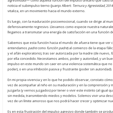
agresividad!— como aquella función del impulso unitario que satisf
noticia el subimpulso tierno (Juanjo Albert:
Ternura y Agresividad
, 201
vitaliza, en un movimiento hacia el mundo externo.
Es luego, con la maduración psicoemocional, cuando se dirige al mu
defensivamente regresivo. Llevamos como especie nuestra naturaleza
llegamos a transmutar una energía de satisfacción en una función de
Sabemos que esta función hacia el mundo de afuera tiene que ver con
entendamos
padre
como
función padre
) al comienzo de la etapa fáli
y el afán exploratorio), tras ser autorizada por la madre (de nuevo,
f
por ella concedido. Necesitamos ambos, poder y autoridad, y un buen
impulso en este mundo sin caer en una violencia sistemática que no
poder), o en una inhibición pasiva y frustrante (poder sin autoridad).
En mi propia vivencia y en lo que he podido observar, constato cómo,
vez de acompañar al niño en su maduración y en la comprensión y 
juzgarla (y vernos juzgados) por tener o vivir este instinto (al igual 
sin medida, transmitiendo miedos y modelos. Solemos vivir una descal
vez de un límite amoroso que nos podrá hacer crecer y optimizar nue
Es en esta frustración del impulso agresivo donde también se produc