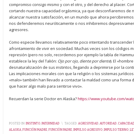
compromiso consigo mismo y con el otro, y del derecho al placer. C
cortando nuestra capacidad orgásmica, ya que desconfiaremos de 
alcanzar nuestra satisfacción, en un mundo que ahora percibiremos co
nos defenderemos neuróticamente o nos inhibiremos depresivamente,
agresores.
Como especie llevamos relativamente poco intentando transcender l
afrontamiento de vivir en sociedad. Muchas veces son los códigos mor
represión (pero no solo, recordemos por ejemplo la tabla de Hammur
establece la ley del Talión:
Ojo por ojo, diente por diente
). El «hombr
desnaturalización de sus instintos, llegando a deprimirse por la cont
Las implicaciones morales con que la religión o los sistemas jurídicos h
«malo» también han llevado a contactar la maldad como una forma d
que hacer algo malo para sentirse vivo».
Recuerdan la serie Doctor en Alaska?
https://www.youtube.com/wat
POSTED IN:
INSTINTO
,
PATERNIDAD
\
TAGGED:
AGRESIVIDAD
,
AUTORIDAD
,
CAPACIDA
ALASKA
,
FUNCIÓN MADRE
,
FUNCIÓN PADRE
,
IMPULSO AGRESIVO
,
IMPULSO TIERNO
,
LE