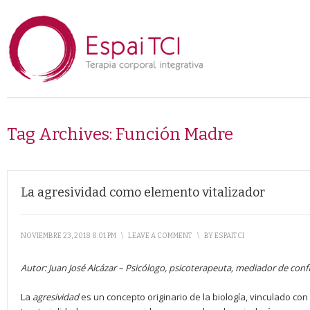
Tag Archives:
Función Madre
La agresividad como elemento vitalizador
NOVIEMBRE 23, 2018 8:01 PM
\
LEAVE A COMMENT
\
BY
ESPAITCI
Autor:
Juan José Alcázar
–
Psicólogo, psicoterapeuta, mediador de confl
La
agresividad
es un concepto originario de la biología, vinculado con 