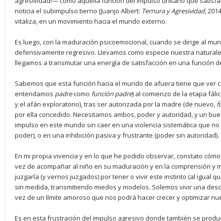
agresividad!— como aquella función del impulso unitario que satisf
noticia el subimpulso tierno (Juanjo Albert:
Ternura y Agresividad
, 201
vitaliza, en un movimiento hacia el mundo externo.
Es luego, con la maduración psicoemocional, cuando se dirige al mu
defensivamente regresivo. Llevamos como especie nuestra naturaleza
llegamos a transmutar una energía de satisfacción en una función de
Sabemos que esta función hacia el mundo de afuera tiene que ver con
entendamos
padre
como
función padre
) al comienzo de la etapa fáli
y el afán exploratorio), tras ser autorizada por la madre (de nuevo,
f
por ella concedido. Necesitamos ambos, poder y autoridad, y un buen
impulso en este mundo sin caer en una violencia sistemática que no
poder), o en una inhibición pasiva y frustrante (poder sin autoridad).
En mi propia vivencia y en lo que he podido observar, constato cómo,
vez de acompañar al niño en su maduración y en la comprensión y 
juzgarla (y vernos juzgados) por tener o vivir este instinto (al igual 
sin medida, transmitiendo miedos y modelos. Solemos vivir una descal
vez de un límite amoroso que nos podrá hacer crecer y optimizar nue
Es en esta frustración del impulso agresivo donde también se produc