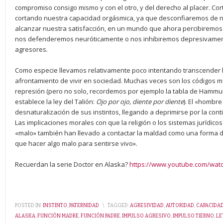
compromiso consigo mismo y con el otro, y del derecho al placer. C
cortando nuestra capacidad orgásmica, ya que desconfiaremos de 
alcanzar nuestra satisfacción, en un mundo que ahora percibiremos co
nos defenderemos neuróticamente o nos inhibiremos depresivamente,
agresores.
Como especie llevamos relativamente poco intentando transcender l
afrontamiento de vivir en sociedad. Muchas veces son los códigos mor
represión (pero no solo, recordemos por ejemplo la tabla de Hammur
establece la ley del Talión:
Ojo por ojo, diente por diente
). El «hombr
desnaturalización de sus instintos, llegando a deprimirse por la cont
Las implicaciones morales con que la religión o los sistemas jurídicos h
«malo» también han llevado a contactar la maldad como una forma d
que hacer algo malo para sentirse vivo».
Recuerdan la serie Doctor en Alaska?
https://www.youtube.com/wat
POSTED IN:
INSTINTO
,
PATERNIDAD
\
TAGGED:
AGRESIVIDAD
,
AUTORIDAD
,
CAPACIDA
ALASKA
,
FUNCIÓN MADRE
,
FUNCIÓN PADRE
,
IMPULSO AGRESIVO
,
IMPULSO TIERNO
,
LE