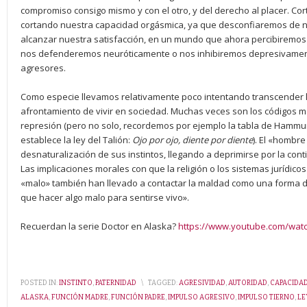
compromiso consigo mismo y con el otro, y del derecho al placer. C
cortando nuestra capacidad orgásmica, ya que desconfiaremos de 
alcanzar nuestra satisfacción, en un mundo que ahora percibiremos co
nos defenderemos neuróticamente o nos inhibiremos depresivamente,
agresores.
Como especie llevamos relativamente poco intentando transcender l
afrontamiento de vivir en sociedad. Muchas veces son los códigos mor
represión (pero no solo, recordemos por ejemplo la tabla de Hammur
establece la ley del Talión:
Ojo por ojo, diente por diente
). El «hombr
desnaturalización de sus instintos, llegando a deprimirse por la cont
Las implicaciones morales con que la religión o los sistemas jurídicos h
«malo» también han llevado a contactar la maldad como una forma d
que hacer algo malo para sentirse vivo».
Recuerdan la serie Doctor en Alaska?
https://www.youtube.com/wat
POSTED IN:
INSTINTO
,
PATERNIDAD
\
TAGGED:
AGRESIVIDAD
,
AUTORIDAD
,
CAPACIDA
ALASKA
,
FUNCIÓN MADRE
,
FUNCIÓN PADRE
,
IMPULSO AGRESIVO
,
IMPULSO TIERNO
,
LE