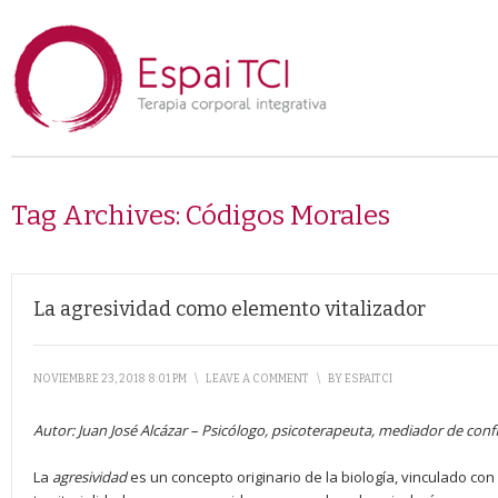
Tag Archives:
Códigos Morales
La agresividad como elemento vitalizador
NOVIEMBRE 23, 2018 8:01 PM
\
LEAVE A COMMENT
\
BY
ESPAITCI
Autor:
Juan José Alcázar
–
Psicólogo, psicoterapeuta, mediador de confl
La
agresividad
es un concepto originario de la biología, vinculado con 