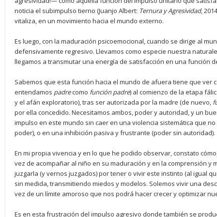
agresividad!— como aquella función del impulso unitario que satisf
noticia el subimpulso tierno (Juanjo Albert:
Ternura y Agresividad
, 201
vitaliza, en un movimiento hacia el mundo externo.
Es luego, con la maduración psicoemocional, cuando se dirige al mu
defensivamente regresivo. Llevamos como especie nuestra naturaleza
llegamos a transmutar una energía de satisfacción en una función de
Sabemos que esta función hacia el mundo de afuera tiene que ver con
entendamos
padre
como
función padre
) al comienzo de la etapa fáli
y el afán exploratorio), tras ser autorizada por la madre (de nuevo,
f
por ella concedido. Necesitamos ambos, poder y autoridad, y un buen
impulso en este mundo sin caer en una violencia sistemática que no
poder), o en una inhibición pasiva y frustrante (poder sin autoridad).
En mi propia vivencia y en lo que he podido observar, constato cómo,
vez de acompañar al niño en su maduración y en la comprensión y 
juzgarla (y vernos juzgados) por tener o vivir este instinto (al igual 
sin medida, transmitiendo miedos y modelos. Solemos vivir una descal
vez de un límite amoroso que nos podrá hacer crecer y optimizar nue
Es en esta frustración del impulso agresivo donde también se produc