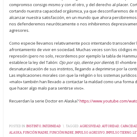
compromiso consigo mismo y con el otro, y del derecho al placer. C
cortando nuestra capacidad orgásmica, ya que desconfiaremos de 
alcanzar nuestra satisfacción, en un mundo que ahora percibiremos co
nos defenderemos neuróticamente o nos inhibiremos depresivamente,
agresores.
Como especie llevamos relativamente poco intentando transcender l
afrontamiento de vivir en sociedad. Muchas veces son los códigos mor
represión (pero no solo, recordemos por ejemplo la tabla de Hammur
establece la ley del Talión:
Ojo por ojo, diente por diente
). El «hombr
desnaturalización de sus instintos, llegando a deprimirse por la cont
Las implicaciones morales con que la religión o los sistemas jurídicos h
«malo» también han llevado a contactar la maldad como una forma d
que hacer algo malo para sentirse vivo».
Recuerdan la serie Doctor en Alaska?
https://www.youtube.com/wat
POSTED IN:
INSTINTO
,
PATERNIDAD
\
TAGGED:
AGRESIVIDAD
,
AUTORIDAD
,
CAPACIDA
ALASKA
,
FUNCIÓN MADRE
,
FUNCIÓN PADRE
,
IMPULSO AGRESIVO
,
IMPULSO TIERNO
,
LE