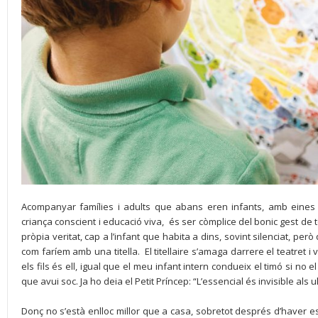
Acompanyar famílies i adults que abans eren infants, amb eines c
criança conscient i educació viva, és ser còmplice del bonic gest de 
pròpia veritat, cap a l’infant que habita a dins, sovint silenciat, però
com faríem amb una titella. El titellaire s’amaga darrere el teatret i
els fils és ell, igual que el meu infant intern condueix el timó si no el 
que avui soc. Ja ho deia el Petit Príncep: “L’essencial és invisible als ul
Donç no s’està enlloc millor que a casa, sobretot després d’haver e