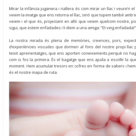
Mirar la infància juganera i riallera és com mirar un llac i veure’
veiem la imatge que ens retorna el llac, sinó que topem també amb t
veiem i el que és, projectant en allò que veiem quelcom nostre, p
sigui, que estem enfadades i li diem a una amiga: “Et veig enfadada!”
La nostra mirada és plena de memòries, creences, pors, expecta
d’experiències viscudes que dormen al fons del nostre propi llac
teixit aprenentatges, que ens aporten coneixements perquè no h
com si fos la primera. És el bagatge que ens ajuda a escollir la qu
moment. Hem acumulat tresors en cofres en forma de sabers i hem t
és el nostre mapa de ruta.