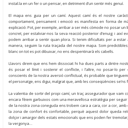
instal.la en un fer o un pensar, en detriment d’un sentir més genuí.
El mapa ens guia per un camí. Aquest camí és el nostre caràc
comportament, pensament i emoció es manifesta en forma de mà
explicació: Pot, per exemple, arribar a ser més còmode no posar un 
concret, per estalviar-nos la seva reacció posterior d’enuig; i així e
podem arribar a sentir quan plora. Si tenim dificultats per a estar
manera, seguim la ruta traçada del nostre mapa. Som predictibles,
blanc on tot es pot dibuixar, no ens despentinarà els cabells.
Llavors direm que ens hem dissociat: hi ha dues parts a dintre nost
és posar el límit i sostenir el conflicte, i l’altre, no posar-lo p
conscients de la nostra aversió conflictual, és probable que tinguem m
el personatge, ens digui, malgrat que, amb les conseqüències se’ns f
La valentia de sortir del propi camí, un traç assegurador que vam c
encara fèiem garbuixos com una meravellosa estratègia per segui
de la nostra zona coneguda ens trobem cara a cara, cor a cor, amb e
la zona de confort és confortable, perquè aquest dolor queda relegat 
dolçor i amargor dels estats emocionals que ens poden fer tremolar, co
la vergonya…