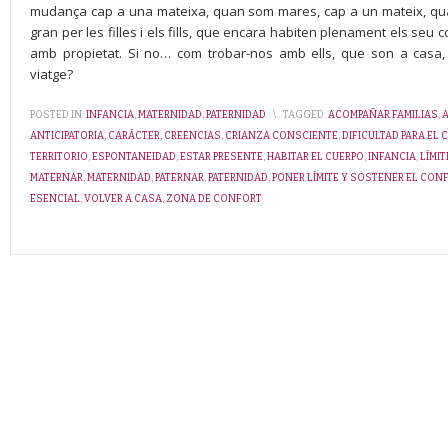
mudança cap a una mateixa, quan som mares, cap a un mateix, qua
gran per les filles i els fills, que encara habiten plenament els seu 
amb propietat. Si no… com trobar-nos amb ells, que son a casa,
viatge?
POSTED IN:
INFANCIA
,
MATERNIDAD
,
PATERNIDAD
\
TAGGED:
ACOMPAÑAR FAMILIAS
,
ANTICIPATORIA
,
CARÁCTER
,
CREENCIAS
,
CRIANZA CONSCIENTE
,
DIFICULTAD PARA EL
TERRITORIO
,
ESPONTANEIDAD
,
ESTAR PRESENTE
,
HABITAR EL CUERPO
,
INFANCIA
,
LÍMI
MATERNAR
,
MATERNIDAD
,
PATERNAR
,
PATERNIDAD
,
PONER LÍMITE Y SOSTENER EL CON
ESENCIAL
,
VOLVER A CASA
,
ZONA DE CONFORT