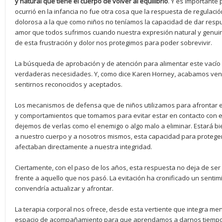
y natural que tiene el cuerpo de volver al equilibrio
. Y es importante 
ocurrió en la infancia no fue otra cosa que la respuesta de regulació
dolorosa a la que como niños no teníamos la capacidad de dar respue
amor que todos sufrimos cuando nuestra expresión natural y genui
de esta frustración y dolor nos protegimos para poder sobrevivir.
La búsqueda de aprobación y de atención para alimentar este vacío
verdaderas necesidades. Y, como dice Karen Horney, acabamos ven
sentirnos reconocidos y aceptados.
Los mecanismos de defensa que de niños utilizamos para afrontar est
y comportamientos que tomamos para evitar estar en contacto con e
dejemos de verlas como el enemigo o algo malo a eliminar. Estará
a nuestro cuerpo y a nosotros mismos, esta capacidad para protege
afectaban directamente a nuestra integridad.
Ciertamente, con el paso de los años, esta respuesta no deja de se
frente a aquello que nos pasó. La evitación ha cronificado un senti
convendría actualizar y afrontar.
La terapia corporal nos ofrece, desde esta vertiente que integra me
espacio de acompañamiento para que aprendamos a darnos tiempo 