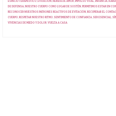
ESPACIO TERAPÉUTICO
,
EVITACIÓN
,
HERIDA DE AMOR
,
IMPULSO VITAL
,
INFANCIA
,
KARE
DE DEFENSA
,
NUESTRO CUERPO COMO LUGAR DE SOSTÉN
,
PERMITIMOS ESTAR EN C
RECONOCER NUESTROS PATRONES REACTIVOS DE EVITACIÓN
,
RECUPERAR EL CONTA
CUERPO
,
RESPETAR NUESTRO RITMO
,
SENTIMIENTO DE CONFIANZA
,
SER ESENCIAL
,
SÍ
VIVENCIAS DE MIEDO Y DOLOR
,
VUELTA A CASA