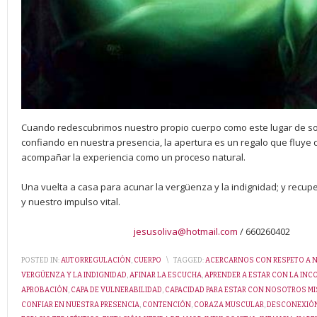
Cuando redescubrimos nuestro propio cuerpo como este lugar de so
confiando en nuestra presencia, la apertura es un regalo que fluye
acompañar la experiencia como un proceso natural.
Una vuelta a casa para acunar la vergüenza y la indignidad; y recup
y nuestro impulso vital.
jesusoliva@hotmail.com
/ 660260402
POSTED IN:
AUTORREGULACIÓN
,
CUERPO
\
TAGGED:
ACERCARNOS CON RESPETO A N
VERGÜENZA Y LA INDIGNIDAD
,
AFINAR LA ESCUCHA
,
APRENDER A ESTAR CON LA IN
APROBACIÓN
,
CAPA DE VULNERABILIDAD
,
CAPACIDAD PARA ESTAR CON NOSOTROS M
CONFIAR EN NUESTRA PRESENCIA
,
CONTENCIÓN
,
CORAZA MUSCULAR
,
DESCONEXIÓ