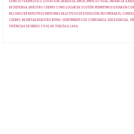
ESPACIO TERAPÉUTICO
,
EVITACIÓN
,
HERIDA DE AMOR
,
IMPULSO VITAL
,
INFANCIA
,
KARE
DE DEFENSA
,
NUESTRO CUERPO COMO LUGAR DE SOSTÉN
,
PERMITIMOS ESTAR EN C
RECONOCER NUESTROS PATRONES REACTIVOS DE EVITACIÓN
,
RECUPERAR EL CONTA
CUERPO
,
RESPETAR NUESTRO RITMO
,
SENTIMIENTO DE CONFIANZA
,
SER ESENCIAL
,
SÍ
VIVENCIAS DE MIEDO Y DOLOR
,
VUELTA A CASA