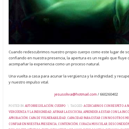
Cuando redescubrimos nuestro propio cuerpo como este lugar de so
confiando en nuestra presencia, la apertura es un regalo que fluye
acompañar la experiencia como un proceso natural.
Una vuelta a casa para acunar la vergüenza y la indignidad; y recup
y nuestro impulso vital.
jesusoliva@hotmail.com
/ 660260402
POSTED IN:
AUTORREGULACIÓN
,
CUERPO
\
TAGGED:
ACERCARNOS CON RESPETO A N
VERGÜENZA Y LA INDIGNIDAD
,
AFINAR LA ESCUCHA
,
APRENDER A ESTAR CON LA IN
APROBACIÓN
,
CAPA DE VULNERABILIDAD
,
CAPACIDAD PARA ESTAR CON NOSOTROS M
CONFIAR EN NUESTRA PRESENCIA
,
CONTENCIÓN
,
CORAZA MUSCULAR
,
DESCONEXIÓ