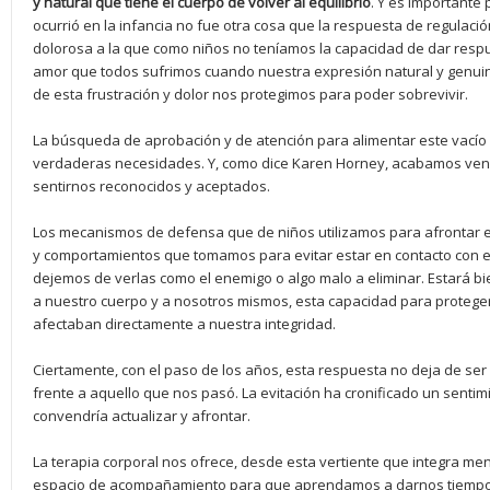
y natural que tiene el cuerpo de volver al equilibrio
. Y es importante 
ocurrió en la infancia no fue otra cosa que la respuesta de regulació
dolorosa a la que como niños no teníamos la capacidad de dar respue
amor que todos sufrimos cuando nuestra expresión natural y genui
de esta frustración y dolor nos protegimos para poder sobrevivir.
La búsqueda de aprobación y de atención para alimentar este vacío
verdaderas necesidades. Y, como dice Karen Horney, acabamos ven
sentirnos reconocidos y aceptados.
Los mecanismos de defensa que de niños utilizamos para afrontar est
y comportamientos que tomamos para evitar estar en contacto con e
dejemos de verlas como el enemigo o algo malo a eliminar. Estará
a nuestro cuerpo y a nosotros mismos, esta capacidad para protege
afectaban directamente a nuestra integridad.
Ciertamente, con el paso de los años, esta respuesta no deja de se
frente a aquello que nos pasó. La evitación ha cronificado un senti
convendría actualizar y afrontar.
La terapia corporal nos ofrece, desde esta vertiente que integra me
espacio de acompañamiento para que aprendamos a darnos tiempo 