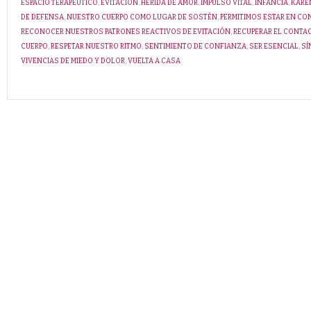
ESPACIO TERAPÉUTICO
,
EVITACIÓN
,
HERIDA DE AMOR
,
IMPULSO VITAL
,
INFANCIA
,
KARE
DE DEFENSA
,
NUESTRO CUERPO COMO LUGAR DE SOSTÉN
,
PERMITIMOS ESTAR EN C
RECONOCER NUESTROS PATRONES REACTIVOS DE EVITACIÓN
,
RECUPERAR EL CONTA
CUERPO
,
RESPETAR NUESTRO RITMO
,
SENTIMIENTO DE CONFIANZA
,
SER ESENCIAL
,
SÍ
VIVENCIAS DE MIEDO Y DOLOR
,
VUELTA A CASA