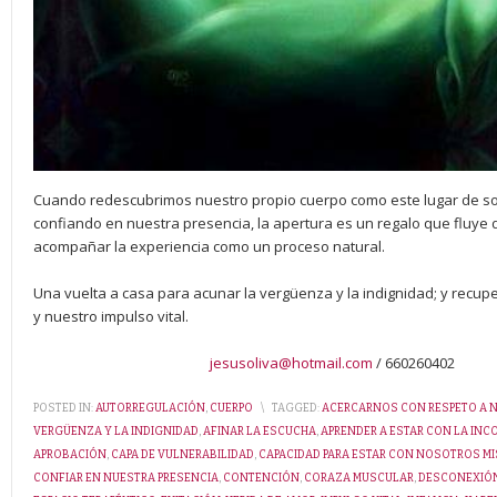
Cuando redescubrimos nuestro propio cuerpo como este lugar de so
confiando en nuestra presencia, la apertura es un regalo que fluye
acompañar la experiencia como un proceso natural.
Una vuelta a casa para acunar la vergüenza y la indignidad; y recup
y nuestro impulso vital.
jesusoliva@hotmail.com
/ 660260402
POSTED IN:
AUTORREGULACIÓN
,
CUERPO
\
TAGGED:
ACERCARNOS CON RESPETO A N
VERGÜENZA Y LA INDIGNIDAD
,
AFINAR LA ESCUCHA
,
APRENDER A ESTAR CON LA IN
APROBACIÓN
,
CAPA DE VULNERABILIDAD
,
CAPACIDAD PARA ESTAR CON NOSOTROS M
CONFIAR EN NUESTRA PRESENCIA
,
CONTENCIÓN
,
CORAZA MUSCULAR
,
DESCONEXIÓ