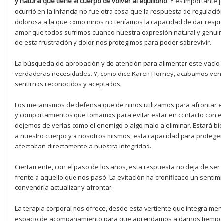
y natural que tiene el cuerpo de volver al equilibrio
. Y es importante 
ocurrió en la infancia no fue otra cosa que la respuesta de regulació
dolorosa a la que como niños no teníamos la capacidad de dar respue
amor que todos sufrimos cuando nuestra expresión natural y genui
de esta frustración y dolor nos protegimos para poder sobrevivir.
La búsqueda de aprobación y de atención para alimentar este vacío
verdaderas necesidades. Y, como dice Karen Horney, acabamos ven
sentirnos reconocidos y aceptados.
Los mecanismos de defensa que de niños utilizamos para afrontar est
y comportamientos que tomamos para evitar estar en contacto con e
dejemos de verlas como el enemigo o algo malo a eliminar. Estará
a nuestro cuerpo y a nosotros mismos, esta capacidad para protege
afectaban directamente a nuestra integridad.
Ciertamente, con el paso de los años, esta respuesta no deja de se
frente a aquello que nos pasó. La evitación ha cronificado un senti
convendría actualizar y afrontar.
La terapia corporal nos ofrece, desde esta vertiente que integra me
espacio de acompañamiento para que aprendamos a darnos tiempo 