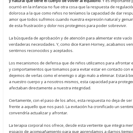
y natural que tiene el cuerpo de volver al equilibrio
. Y es importante 
ocurrió en la infancia no fue otra cosa que la respuesta de regulació
dolorosa a la que como niños no teníamos la capacidad de dar respue
amor que todos sufrimos cuando nuestra expresión natural y genui
de esta frustración y dolor nos protegimos para poder sobrevivir.
La búsqueda de aprobación y de atención para alimentar este vacío
verdaderas necesidades. Y, como dice Karen Horney, acabamos ven
sentirnos reconocidos y aceptados.
Los mecanismos de defensa que de niños utilizamos para afrontar est
y comportamientos que tomamos para evitar estar en contacto con e
dejemos de verlas como el enemigo o algo malo a eliminar. Estará
a nuestro cuerpo y a nosotros mismos, esta capacidad para protege
afectaban directamente a nuestra integridad.
Ciertamente, con el paso de los años, esta respuesta no deja de se
frente a aquello que nos pasó. La evitación ha cronificado un senti
convendría actualizar y afrontar.
La terapia corporal nos ofrece, desde esta vertiente que integra me
espacio de acompañamiento para que aprendamos a darnos tiempo 