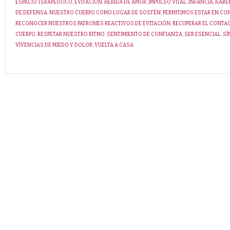
ESPACIO TERAPÉUTICO
,
EVITACIÓN
,
HERIDA DE AMOR
,
IMPULSO VITAL
,
INFANCIA
,
KARE
DE DEFENSA
,
NUESTRO CUERPO COMO LUGAR DE SOSTÉN
,
PERMITIMOS ESTAR EN C
RECONOCER NUESTROS PATRONES REACTIVOS DE EVITACIÓN
,
RECUPERAR EL CONTA
CUERPO
,
RESPETAR NUESTRO RITMO
,
SENTIMIENTO DE CONFIANZA
,
SER ESENCIAL
,
SÍ
VIVENCIAS DE MIEDO Y DOLOR
,
VUELTA A CASA