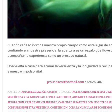
Cuando redescubrimos nuestro propio cuerpo como este lugar de so
confiando en nuestra presencia, la apertura es un regalo que fluye
acompañar la experiencia como un proceso natural.
Una vuelta a casa para acunar la vergüenza y la indignidad; y recup
y nuestro impulso vital.
jesusoliva@hotmail.com
/ 660260402
POSTED IN:
AUTORREGULACIÓN
,
CUERPO
\
TAGGED:
ACERCARNOS CON RESPETO A N
VERGÜENZA Y LA INDIGNIDAD
,
AFINAR LA ESCUCHA
,
APRENDER A ESTAR CON LA IN
APROBACIÓN
,
CAPA DE VULNERABILIDAD
,
CAPACIDAD PARA ESTAR CON NOSOTROS M
CONFIAR EN NUESTRA PRESENCIA
,
CONTENCIÓN
,
CORAZA MUSCULAR
,
DESCONEXIÓ