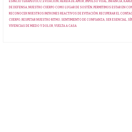
ESPACIO TERAPÉUTICO
,
EVITACIÓN
,
HERIDA DE AMOR
,
IMPULSO VITAL
,
INFANCIA
,
KARE
DE DEFENSA
,
NUESTRO CUERPO COMO LUGAR DE SOSTÉN
,
PERMITIMOS ESTAR EN C
RECONOCER NUESTROS PATRONES REACTIVOS DE EVITACIÓN
,
RECUPERAR EL CONTA
CUERPO
,
RESPETAR NUESTRO RITMO
,
SENTIMIENTO DE CONFIANZA
,
SER ESENCIAL
,
SÍ
VIVENCIAS DE MIEDO Y DOLOR
,
VUELTA A CASA