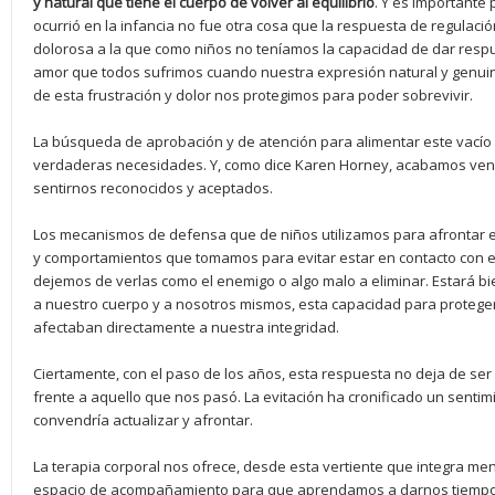
y natural que tiene el cuerpo de volver al equilibrio
. Y es importante 
ocurrió en la infancia no fue otra cosa que la respuesta de regulació
dolorosa a la que como niños no teníamos la capacidad de dar respue
amor que todos sufrimos cuando nuestra expresión natural y genui
de esta frustración y dolor nos protegimos para poder sobrevivir.
La búsqueda de aprobación y de atención para alimentar este vacío
verdaderas necesidades. Y, como dice Karen Horney, acabamos ven
sentirnos reconocidos y aceptados.
Los mecanismos de defensa que de niños utilizamos para afrontar est
y comportamientos que tomamos para evitar estar en contacto con e
dejemos de verlas como el enemigo o algo malo a eliminar. Estará
a nuestro cuerpo y a nosotros mismos, esta capacidad para protege
afectaban directamente a nuestra integridad.
Ciertamente, con el paso de los años, esta respuesta no deja de se
frente a aquello que nos pasó. La evitación ha cronificado un senti
convendría actualizar y afrontar.
La terapia corporal nos ofrece, desde esta vertiente que integra me
espacio de acompañamiento para que aprendamos a darnos tiempo 