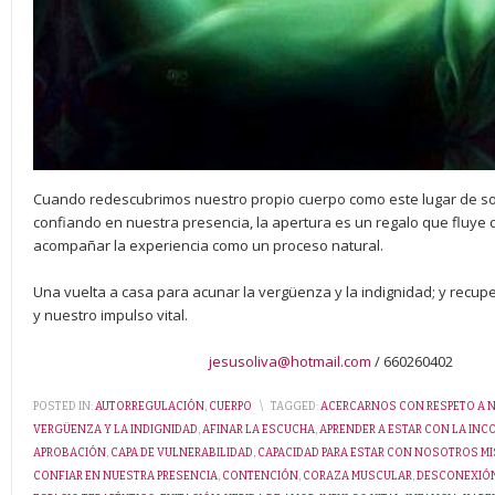
Cuando redescubrimos nuestro propio cuerpo como este lugar de so
confiando en nuestra presencia, la apertura es un regalo que fluye
acompañar la experiencia como un proceso natural.
Una vuelta a casa para acunar la vergüenza y la indignidad; y recup
y nuestro impulso vital.
jesusoliva@hotmail.com
/ 660260402
POSTED IN:
AUTORREGULACIÓN
,
CUERPO
\
TAGGED:
ACERCARNOS CON RESPETO A N
VERGÜENZA Y LA INDIGNIDAD
,
AFINAR LA ESCUCHA
,
APRENDER A ESTAR CON LA IN
APROBACIÓN
,
CAPA DE VULNERABILIDAD
,
CAPACIDAD PARA ESTAR CON NOSOTROS M
CONFIAR EN NUESTRA PRESENCIA
,
CONTENCIÓN
,
CORAZA MUSCULAR
,
DESCONEXIÓ