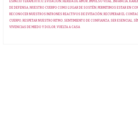
ESPACIO TERAPÉUTICO
,
EVITACIÓN
,
HERIDA DE AMOR
,
IMPULSO VITAL
,
INFANCIA
,
KARE
DE DEFENSA
,
NUESTRO CUERPO COMO LUGAR DE SOSTÉN
,
PERMITIMOS ESTAR EN C
RECONOCER NUESTROS PATRONES REACTIVOS DE EVITACIÓN
,
RECUPERAR EL CONTA
CUERPO
,
RESPETAR NUESTRO RITMO
,
SENTIMIENTO DE CONFIANZA
,
SER ESENCIAL
,
SÍ
VIVENCIAS DE MIEDO Y DOLOR
,
VUELTA A CASA