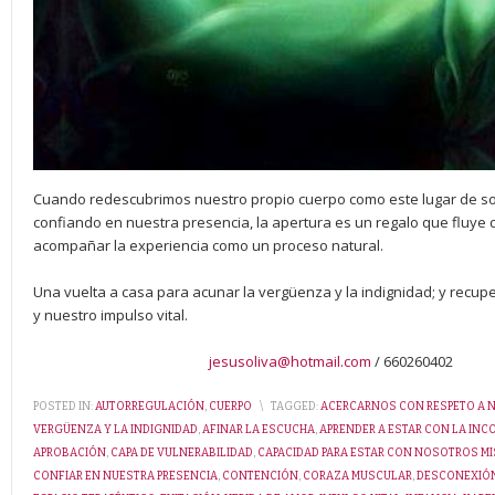
Cuando redescubrimos nuestro propio cuerpo como este lugar de so
confiando en nuestra presencia, la apertura es un regalo que fluye
acompañar la experiencia como un proceso natural.
Una vuelta a casa para acunar la vergüenza y la indignidad; y recup
y nuestro impulso vital.
jesusoliva@hotmail.com
/ 660260402
POSTED IN:
AUTORREGULACIÓN
,
CUERPO
\
TAGGED:
ACERCARNOS CON RESPETO A N
VERGÜENZA Y LA INDIGNIDAD
,
AFINAR LA ESCUCHA
,
APRENDER A ESTAR CON LA IN
APROBACIÓN
,
CAPA DE VULNERABILIDAD
,
CAPACIDAD PARA ESTAR CON NOSOTROS M
CONFIAR EN NUESTRA PRESENCIA
,
CONTENCIÓN
,
CORAZA MUSCULAR
,
DESCONEXIÓ