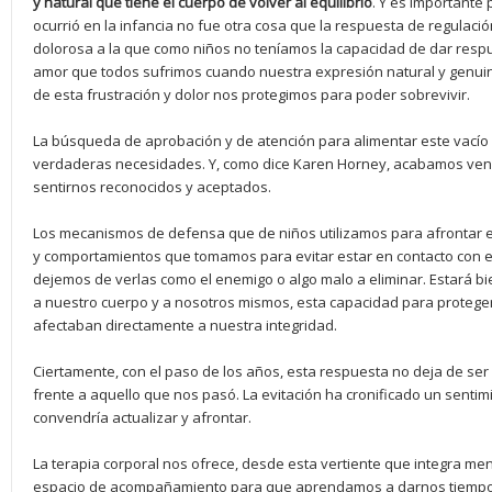
y natural que tiene el cuerpo de volver al equilibrio
. Y es importante 
ocurrió en la infancia no fue otra cosa que la respuesta de regulació
dolorosa a la que como niños no teníamos la capacidad de dar respue
amor que todos sufrimos cuando nuestra expresión natural y genui
de esta frustración y dolor nos protegimos para poder sobrevivir.
La búsqueda de aprobación y de atención para alimentar este vacío
verdaderas necesidades. Y, como dice Karen Horney, acabamos ven
sentirnos reconocidos y aceptados.
Los mecanismos de defensa que de niños utilizamos para afrontar est
y comportamientos que tomamos para evitar estar en contacto con e
dejemos de verlas como el enemigo o algo malo a eliminar. Estará
a nuestro cuerpo y a nosotros mismos, esta capacidad para protege
afectaban directamente a nuestra integridad.
Ciertamente, con el paso de los años, esta respuesta no deja de se
frente a aquello que nos pasó. La evitación ha cronificado un senti
convendría actualizar y afrontar.
La terapia corporal nos ofrece, desde esta vertiente que integra me
espacio de acompañamiento para que aprendamos a darnos tiempo 