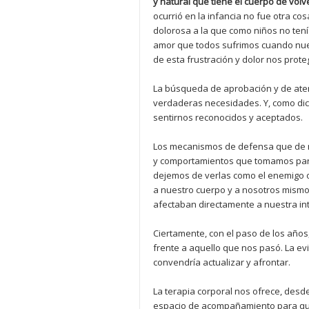
y natural que tiene el cuerpo de volve
ocurrió en la infancia no fue otra co
dolorosa a la que como niños no tení
amor que todos sufrimos cuando nue
de esta frustración y dolor nos prot
La búsqueda de aprobación y de aten
verdaderas necesidades. Y, como di
sentirnos reconocidos y aceptados
Los mecanismos de defensa que de niñ
y comportamientos que tomamos para 
dejemos de verlas como el enemigo o
a nuestro cuerpo y a nosotros mismo
afectaban directamente a nuestra in
Ciertamente, con el paso de los años
frente a aquello que nos pasó. La ev
convendría actualizar y afrontar.
La terapia corporal nos ofrece, desd
espacio de acompañamiento para qu