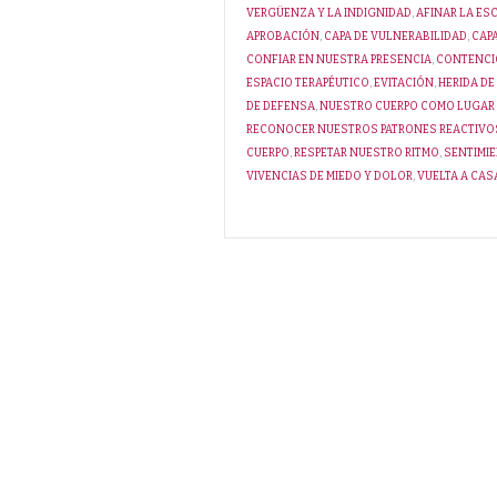
VERGÜENZA Y LA INDIGNIDAD
,
AFINAR LA ES
APROBACIÓN
,
CAPA DE VULNERABILIDAD
,
CAP
CONFIAR EN NUESTRA PRESENCIA
,
CONTENC
ESPACIO TERAPÉUTICO
,
EVITACIÓN
,
HERIDA DE
DE DEFENSA
,
NUESTRO CUERPO COMO LUGAR
RECONOCER NUESTROS PATRONES REACTIVOS
CUERPO
,
RESPETAR NUESTRO RITMO
,
SENTIMI
VIVENCIAS DE MIEDO Y DOLOR
,
VUELTA A CAS