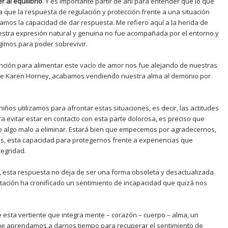
r al equilibrio
. Y es importante partir de ahí para entender que lo que
sa que la respuesta de regulación y protección frente a una situación
amos la capacidad de dar respuesta. Me refiero aquí a la herida de
stra expresión natural y genuina no fue acompañada por el entorno y
egimos para poder sobrevivir.
ción para alimentar este vacío de amor nos fue alejando de nuestras
ce Karen Horney, acabamos vendiendo nuestra alma al demonio por
.
os utilizamos para afrontar estas situaciones, es decir, las actitudes
evitar estar en contacto con esta parte dolorosa, es preciso que
 algo malo a eliminar. Estará bien que empecemos por agradecernos,
s, esta capacidad para protegernos frente a experiencias que
tegridad.
, esta respuesta no deja de ser una forma obsoleta y desactualizada
itación ha cronificado un sentimiento de incapacidad que quizá nos
e esta vertiente que integra mente – corazón – cuerpo – alma, un
e aprendamos a darnos tiempo para recuperar el sentimiento de