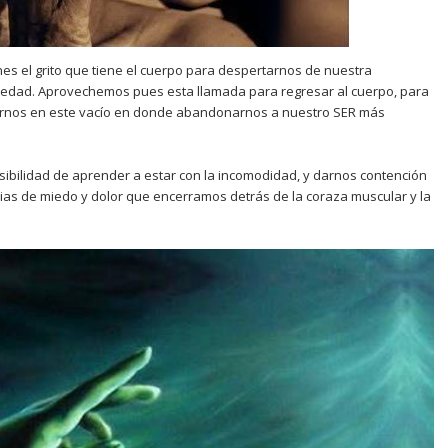
es el grito que tiene el cuerpo para despertarnos de nuestra
rmedad. Aprovechemos pues esta llamada para regresar al cuerpo, para
rnos en este vacío en donde abandonarnos a nuestro SER más
osibilidad de aprender a estar con la incomodidad, y darnos contención
as de miedo y dolor que encerramos detrás de la coraza muscular y la