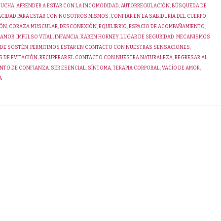
CUCHA
,
APRENDER A ESTAR CON LA INCOMODIDAD
,
AUTORREGULACIÓN
,
BÚSQUEDA DE
ACIDAD PARA ESTAR CON NOSOTROS MISMOS
,
CONFIAR EN LA SABIDURÍA DEL CUERPO
,
IÓN
,
CORAZA MUSCULAR
,
DESCONEXIÓN
,
EQUILIBRIO
,
ESPACIO DE ACOMPAÑAMIENTO
,
 AMOR
,
IMPULSO VITAL
,
INFANCIA
,
KAREN HORNEY
,
LUGAR DE SEGURIDAD
,
MECANISMOS
 DE SOSTÉN
,
PERMITIMOS ESTAR EN CONTACTO CON NUESTRAS SENSACIONES
,
 DE EVITACIÓN
,
RECUPERAR EL CONTACTO CON NUESTRA NATURALEZA
,
REGRESAR AL
ENTO DE CONFIANZA
,
SER ESENCIAL
,
SÍNTOMA
,
TERAPIA CORPORAL
,
VACÍO DE AMOR
,
A