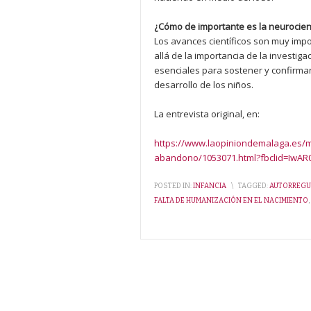
¿Cómo de importante es la neurocien
Los avances científicos son muy imp
allá de la importancia de la investig
esenciales para sostener y confirmar 
desarrollo de los niños.
La entrevista original, en:
https://www.laopiniondemalaga.es/m
abandono/1053071.html?fbclid=Iw
POSTED IN:
INFANCIA
\
TAGGED:
AUTORREGU
FALTA DE HUMANIZACIÓN EN EL NACIMIENTO
,