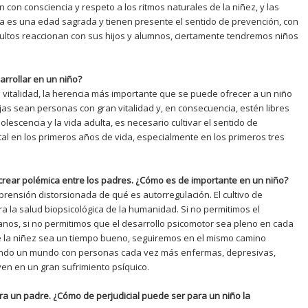
 con consciencia y respeto a los ritmos naturales de la niñez, y las
 es una edad sagrada y tienen presente el sentido de prevención, con
dultos reaccionan con sus hijos y alumnos, ciertamente tendremos niños
arrollar en un niño?
a vitalidad, la herencia más importante que se puede ofrecer a un niño
ijas sean personas con gran vitalidad y, en consecuencia, estén libres
lescencia y la vida adulta, es necesario cultivar el sentido de
tal en los primeros años de vida, especialmente en los primeros tres
crear polémica entre los padres. ¿Cómo es de importante en un niño?
ensión distorsionada de qué es autorregulación. El cultivo de
ra la salud biopsicológica de la humanidad. Si no permitimos el
anos, si no permitimos que el desarrollo psicomotor sea pleno en cada
 la niñez sea un tiempo bueno, seguiremos en el mismo camino
ando un mundo con personas cada vez más enfermas, depresivas,
iven en un gran sufrimiento psíquico.
ara un padre. ¿Cómo de perjudicial puede ser para un niño la