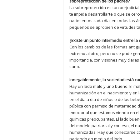
sobreprotección de los padres?
La sobreprotección es tan perjudicia
te impida desarrollarte o que se cer
nacimientos cada día, en todas las ár
pequeños se apropien de virtudes ta
¿Existe un punto intermedio entre la e
Con los cambios de las formas anti
extremo al otro, pero no se pude ge
importancia, con visiones muy claras 
sano.
Innegablemente, la sociedad está ca
Hay un lado malo y uno bueno. El malo 
humanización en el nacimiento y en 
en el día a día de niños o de los beb
pública con permiso de maternidad d
emocional que estamos viendo en el
químicas preocupantes. El lado bueno
del modelo patriarcal y con eso, el 
humanizadas. Hay que conectarse con
naciendo en medio del lodo.