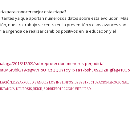
cia para conocer mejor esta etapa?
ortantes ya que aportan numerosos datos sobre esta evolución. Más
ación, nuestro trabajo se centra en la prevención y esos avances son
la urgencia de realizar cambios positivos en la educación y el
alaga/2018/12/09/sobreproteccion-menores-perjudicial-
AR0aLMSr3blG19ksgW7HoU_CzQQUYTciyHxza17bshEX9ZDZiHgfeg418Go
LACIÓN
,
DESARROLLO SANO DE LOS INSTINTOS
,
DESESTRUCTURACIÓN EMOCIONAL
,
INFANCIA
,
NEUROSIS
,
REICH
,
SOBREPROTECCIÓN
,
VITALIDAD