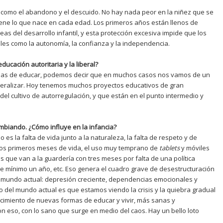
l como el abandono y el descuido. No hay nada peor en la niñez que se
cene lo que nace en cada edad. Los primeros años están llenos de
eas del desarrollo infantil, y esta protección excesiva impide que los
les como la autonomía, la confianza y la independencia.
ducación autoritaria y la liberal?
guas de educar, podemos decir que en muchos casos nos vamos de un
neralizar. Hoy tenemos muchos proyectos educativos de gran
del cultivo de autorregulación, y que están en el punto intermedio y
mbiando. ¿Cómo influye en la infancia?
es la falta de vida junto a la naturaleza, la falta de respeto y de
los primeros meses de vida, el uso muy temprano de
tablets
y móviles
és que van a la guardería con tres meses por falta de una política
e mínimo un año, etc. Eso genera el cuadro grave de desestructuración
 mundo actual: depresión creciente, dependencias emocionales y
 del mundo actual es que estamos viendo la crisis y la quiebra gradual
nacimiento de nuevas formas de educar y vivir, más sanas y
 eso, con lo sano que surge en medio del caos. Hay un bello loto