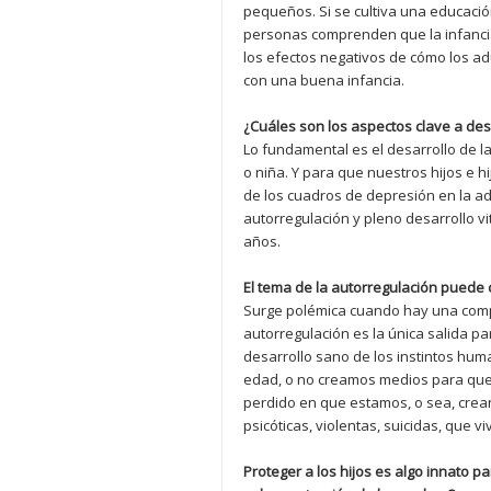
pequeños. Si se cultiva una educación
personas comprenden que la infancia
los efectos negativos de cómo los a
con una buena infancia.
¿Cuáles son los aspectos clave a des
Lo fundamental es el desarrollo de l
o niña. Y para que nuestros hijos e h
de los cuadros de depresión en la ado
autorregulación y pleno desarrollo vi
años.
El tema de la autorregulación puede 
Surge polémica cuando hay una compr
autorregulación es la única salida pa
desarrollo sano de los instintos hum
edad, o no creamos medios para que
perdido en que estamos, o sea, cre
psicóticas, violentas, suicidas, que v
Proteger a los hijos es algo innato p