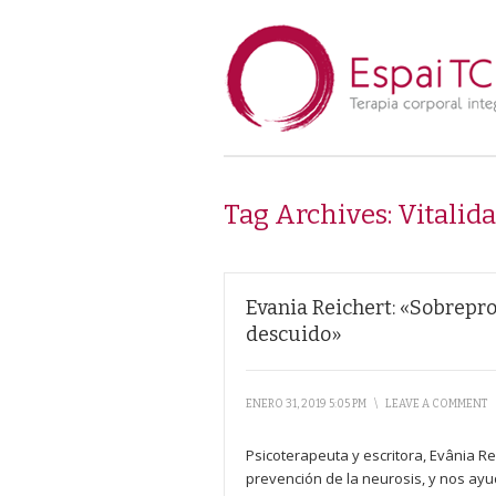
Tag Archives:
Vitalid
Evania Reichert: «Sobreprot
descuido»
ENERO 31, 2019 5:05 PM
\
LEAVE A COMMENT
Psicoterapeuta y escritora, Evânia Re
prevención de la neurosis, y nos ay