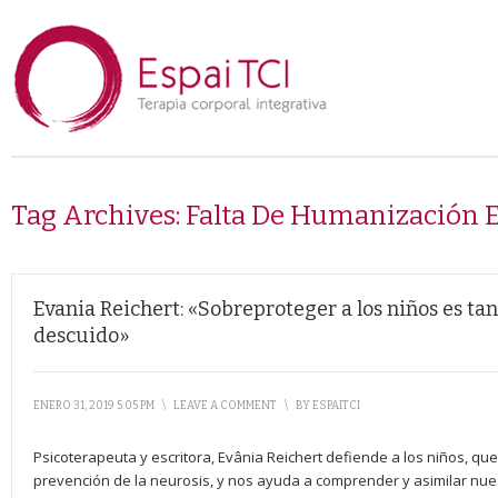
Tag Archives:
Falta De Humanización 
Evania Reichert: «Sobreproteger a los niños es tan
descuido»
ENERO 31, 2019 5:05 PM
\
LEAVE A COMMENT
\
BY
ESPAITCI
Psicoterapeuta y escritora, Evânia Reichert defiende a los niños, qu
prevención de la neurosis, y nos ayuda a comprender y asimilar nu