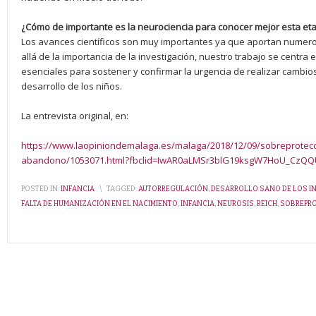
¿Cómo de importante es la neurociencia para conocer mejor esta et
Los avances científicos son muy importantes ya que aportan numero
allá de la importancia de la investigación, nuestro trabajo se centra
esenciales para sostener y confirmar la urgencia de realizar cambios
desarrollo de los niños.
La entrevista original, en:
https://www.laopiniondemalaga.es/malaga/2018/12/09/sobreprotecc
abandono/1053071.html?fbclid=IwAR0aLMSr3blG19ksgW7HoU_CzQQ
POSTED IN:
INFANCIA
\
TAGGED:
AUTORREGULACIÓN
,
DESARROLLO SANO DE LOS I
FALTA DE HUMANIZACIÓN EN EL NACIMIENTO
,
INFANCIA
,
NEUROSIS
,
REICH
,
SOBREPR