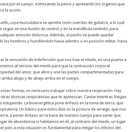
 pasa por el cuerpo, estresando la pelvis y apretando los órganos que
a la acción.
uello
,
cuya musculatura se aprieta como cuerdas de guitarra, a lo cual
 seguir en esa ilusión de control; y en la mandíbula también, para
cualquier emoción dolorosa. Además, el pecho se puede quedar
do los hombros y hundiéndolo hacia adentro o en posición militar, hacia
apar la sensación de indefensión que nos trae el miedo, es una puerta a
ponemos al servicio del miedo para que la contracción corporal
ropiedad del amor, que abre y une las partes compartimentadas para
e arriba abajo y de abajo arriba en el cuerpo.
a estas formas, es necesario trabajar sobre nuestra respiración. Hay
u otras técnicas respiratorias que te apetezcan. Cantar mientras friegas
a es estupendo. La bioenergética pone énfasis en la toma de tierra, que
espiratoria. Un básico para estos días es la postura de arraigo, que nos
tierra, a poner énfasis en la base de nuestro cuerpo para sentir que
gar de abundancia si habitamos en él, al contrario del miedo, un lugar
er pies a esta situación es fundamental para mitigar los efectos del