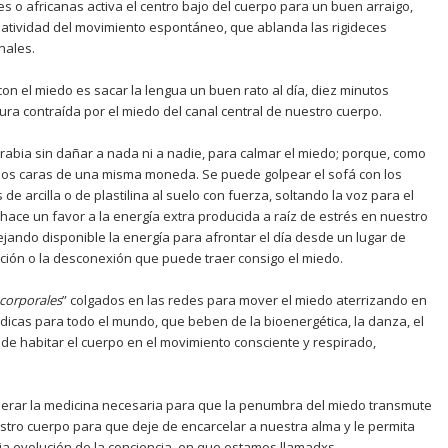
s o africanas activa el centro bajo del cuerpo para un buen arraigo,
eatividad del movimiento espontáneo, que ablanda las rigideces
nales.
 con el miedo es sacar la lengua un buen rato al día, diez minutos
ura contraída por el miedo del canal central de nuestro cuerpo.
rabia sin dañar a nada ni a nadie, para calmar el miedo; porque, como
dos caras de una misma moneda. Se puede golpear el sofá con los
 de arcilla o de plastilina al suelo con fuerza, soltando la voz para el
 hace un favor a la energía extra producida a raíz de estrés en nuestro
ejando disponible la energía para afrontar el día desde un lugar de
zación o la desconexión que puede traer consigo el miedo.
 corporales
” colgados en las redes para mover el miedo aterrizando en
icas para todo el mundo, que beben de la bioenergética, la danza, el
r de habitar el cuerpo en el movimiento consciente y respirado,
erar la medicina necesaria para que la penumbra del miedo transmute
estro cuerpo para que deje de encarcelar a nuestra alma y le permita
ia evolución de la conciencia
,
en que estamos llamadxs