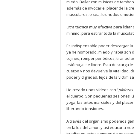
miedo. Bailar con músicas de tambore
además de invocar el placer de la cr
musculares, o sea, los nudos emocio
Otra técnica muy efectiva para lidiar
mínimo, para estirar toda la musculat
Es indispensable poder descargar la 
ya he nombrado, miedo y rabia son 
cojines, romper periódicos, tirar bolas
estómago se libere. Esta descarga le
cuerpo y nos devuelve la vitalidad, d
poder y dignidad, lejos de la victimi
He creado unos vídeos con “
pí
ldoras
el cuerpo. Son pequeñas sesiones lúd
yoga, las artes marciales y del place
liberando tensiones.
A través del organismo podemos gen
en la luz del amor, y así educar a nu
irradiar en estos tiempos de necesar