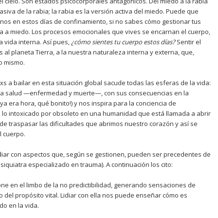
 el cielo. Son estados psicocorporales antagónicos. Del miedo a la rabia
asiva de la rabia; la rabia es la versión activa del miedo. Puede que
nos en estos días de confinamiento, si no sabes cómo gestionar tus
ia a miedo. Los procesos emocionales que vives se encarnan el cuerpo,
la vida interna. Así pues,
¿
c
ómo sientes tu cuerpo estos d
í
as?
Sentir el
s al planeta Tierra, a la nuestra naturaleza interna y externa, que,
lo mismo.
 a bailar en esta situación global sacude todas las esferas de la vida:
e la salud —enfermedad y muerte—, con sus consecuencias en la
ya era hora, qué bonito!) y nos inspira para la conciencia de
a lo intoxicado por obsoleto en una humanidad que está llamada a abrir
e traspasar las dificultades que abrimos nuestro corazón y así se
l cuerpo.
diar con aspectos que, según se gestionen, pueden ser precedentes de
iquiatra especializado en trauma). A continuación los cito:
ne en el limbo de la no predictibilidad, generando sensaciones de
o del propósito vital. Lidiar con ella nos puede enseñar cómo es
o en la vida.