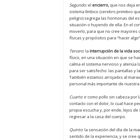
Segundo:
el
encierro,
que nos deja en 
sistema límbico (cerebro primitivo qu
peligro) segrega las hormonas del es
situación o huyendo de ella. En el co
moverlo, para que no cree mayores c
físicas y propósitos para “hacer algo”
Tercero
: la
interrupció
n de la
vida soc
físico, en una situación en que se h
calma el sistema nervioso y atenúa la
para ser satisfecho: las pantallas y l
También estamos arrojadxs al maravi
personal más importante de nuestra 
Cuarto
: ir como pollo sin cabeza por 
contacto con el dolor, lo cual hace 
propia escucha y, por ende, lejos d
regresar a la casa del cuerpo.
Quinto
: la sensación del día de la ma
sentido de la experiencia, y se cree