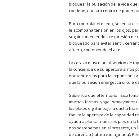
bloquear la pulsación de la vida que
contiene, nuestro centro de poder par
Para controlar el miedo, se tensa el c
le acompaña tensión en los ojos, para
seguir conteniendo la expresión de 
bloqueado para evitar sentir, cerran
afuera, conteniendo el aire.
La coraza muscular, al servicio de t
la conciencia de su apertura si nos 
encuentre vías para la expansión: p
que la pulsación energética circule d
Sabiendo que el territorio físico tom
muchas formas: yoga,
pranayamas
, 
los platos o gritar bajo la ducha frí
facilita la apertura de la capacidad r
ayuda a plantar nuestros pies en la 
nos sostenemos en el presente, un lu
de carencia (futura e imaginada). Pon