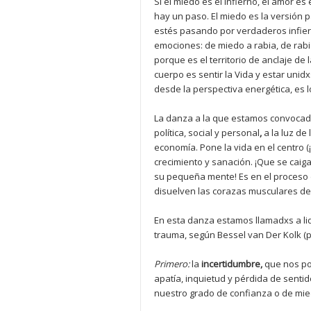
Si el miedo es el infierno, el amor es
hay un paso. El miedo es la versión p
estés pasando por verdaderos infier
emociones: de miedo a rabia, de rab
porque es el territorio de anclaje de 
cuerpo es sentir la Vida y estar unidx
desde la perspectiva energética, es 
La danza a la que estamos convocadxs
política, social y personal
,
a la luz d
economía. Pone la vida en el centro (¡
crecimiento y sanación. ¡Que se caig
su pequeña mente! Es en el proceso d
disuelven las corazas musculares de
En esta danza estamos llamadxs a li
trauma, según Bessel van Der Kolk (ps
Primero:
la
incertidumbre,
que nos po
apatía, inquietud y pérdida de sentid
nuestro grado de confianza o de mied