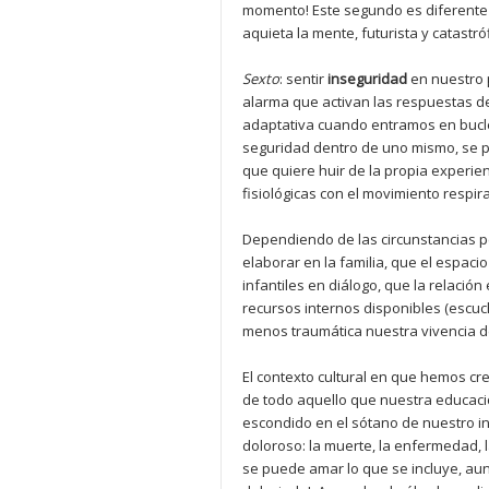
momento! Este segundo es diferente d
aquieta la mente, futurista y catastr
Sexto
: sentir
inseguridad
en nuestro 
alarma que activan las respuestas de
adaptativa cuando entramos en bucle
seguridad dentro de uno mismo, se pe
que quiere huir de la propia experien
fisiológicas con el movimiento respi
Dependiendo de las circunstancias p
elaborar en la familia, que el espac
infantiles en diálogo, que la relaci
recursos internos disponibles (escuc
menos traumática nuestra vivencia de
El contexto cultural en que hemos c
de todo aquello que nuestra educació
escondido en el sótano de nuestro in
doloroso: la muerte, la enfermedad,
se puede amar lo que se incluye, au