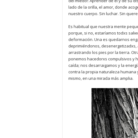
del miedo!: Aprender de él y de su d
lado de la orilla, el amor, donde acog
nuestro cuerpo. Sin luchar. Sin quer
Es habitual que nuestra mente peque
porque, si no, estaríamos todxs sali
deformación. Una es quedarnos enga
deprimiéndonos, desenergetizadxs, ab
arrastrando los pies por la tierra. Ot
ponemos hacedorxs compulsivos y hui
caída; nos desarraigamos y la energ
contra la propia naturaleza humana y 
mismo, en una mirada más amplia.