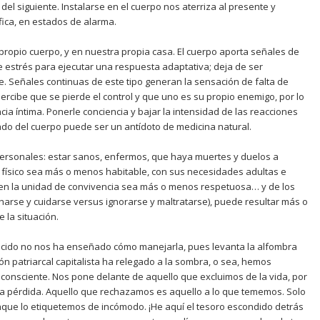
el siguiente. Instalarse en el cuerpo nos aterriza al presente y
ófica, en estados de alarma.
propio cuerpo, y en nuestra propia casa. El cuerpo aporta señales de
 estrés para ejecutar una respuesta adaptativa; deja de ser
. Señales continuas de este tipo generan la sensación de falta de
rcibe que se pierde el control y que uno es su propio enemigo, por lo
cia íntima. Ponerle conciencia y bajar la intensidad de las reacciones
rado del cuerpo puede ser un antídoto de medicina natural.
ersonales: estar sanos, enfermos, que haya muertes y duelos a
io físico sea más o menos habitable, con sus necesidades adultas e
ón en la unidad de convivencia sea más o menos respetuosa… y de los
harse y cuidarse versus ignorarse y maltratarse), puede resultar más o
 la situación.
recido no nos ha enseñado cómo manejarla, pues levanta la alfombra
n patriarcal capitalista ha relegado a la sombra, o sea, hemos
consciente. Nos pone delante de aquello que excluimos de la vida, por
 la pérdida. Aquello que rechazamos es aquello a lo que tememos. Solo
nque lo etiquetemos de incómodo. ¡He aquí el tesoro escondido detrás