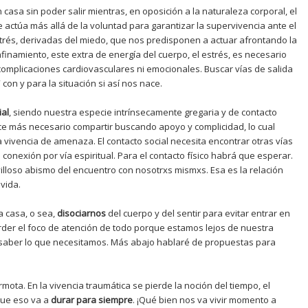
casa sin poder salir mientras, en oposición a la naturaleza corporal, el
e actúa más allá de la voluntad para garantizar la supervivencia ante el
trés, derivadas del miedo, que nos predisponen a actuar afrontando la
nfinamiento, este extra de energía del cuerpo, el estrés, es necesario
omplicaciones cardiovasculares ni emocionales. Buscar vías de salida
 con y para la situación si así nos nace.
ial
, siendo nuestra especie intrínsecamente gregaria y de contacto
ace más necesario compartir buscando apoyo y complicidad, lo cual
 vivencia de amenaza. El contacto social necesita encontrar otras vías
a conexión por vía espiritual. Para el contacto físico habrá que esperar.
lloso abismo del encuentro con nosotrxs mismxs. Esa es la relación
vida.
la casa, o sea,
disociarnos
del cuerpo y del sentir para evitar entrar en
perder el foco de atención de todo porque estamos lejos de nuestra
e saber lo que necesitamos. Más abajo hablaré de propuestas para
rmota. En la vivencia traumática se pierde la noción del tiempo, el
 que eso va a
durar para siempre
. ¡Qué bien nos va vivir momento a