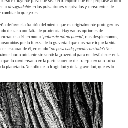
iscurso excluyente para que sea un trampolín que nos propulse al otro
er lo
desagradable
en las pulsaciones respiradas y conscientes de
er cambiar lo que
ya
es.
ña deforme la función del miedo, que es originalmente protegernos
endo de casa por falta de prudencia. Hay varias opciones de
nchadxs a él: en modo “
pobre de m
í
, no puedo
”, nos desplomamos,
sorbidxs por la fuerza de la gravedad que nos hace ir por la vida
ra es escapar de él, en modo “
no pasa nada, puedo con todo
”: Nos
mos hacia adelante sin sentir la gravedad para no desfallecer en la
ía queda condensada en la parte superior del cuerpo en una lucha
la planetaria. Desafío de la fragilidad y de la gravedad, que es lo