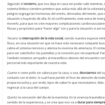
Segundo:
el
encierro,
que nos deja en casa sin poder salir mientras, e
sistema límbico (cerebro primitivo que actúa más allá de la voluntad 
peligro) segrega las hormonas del estrés, derivadas del miedo, que
situación o huyendo de ella. En el confinamiento, este extra de energ
moverlo, para que no cree mayores complicaciones cardiovasculares 
físicas y propósitos para “hacer algo” con y para la situación si así n
Tercero
: la
interrupció
n de la
vida social
, siendo nuestra especie int
físico, en una situación en que se hace más necesario compartir bus
calma el sistema nervioso y atenúa la vivencia de amenaza. El contac
para ser satisfecho: las pantallas y la conexión por vía espiritual. Pa
También estamos arrojadxs al maravilloso abismo del encuentro con 
personal más importante de nuestra vida.
Cuarto
: ir como pollo sin cabeza por la casa, o sea,
disociarnos
del cu
contacto con el dolor, lo cual hace perder el foco de atención de to
propia escucha y, por ende, lejos de saber lo que necesitamos. Más
regresar a la casa del cuerpo.
Quinto
: la sensación del día de la marmota. En la vivencia traumática
sentido de la experiencia, y se cree que eso va a
durar para siempr