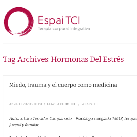
Tag Archives:
Hormonas Del Estrés
Miedo, trauma y el cuerpo como medicina
ABRIL 13, 2020 2:18 PM
\
LEAVE A COMMENT
\
BY
ESPAITCI
Autora: Lara Terradas Campanario
–
Psicóloga colegiada 15613, terapeu
juvenil y familiar.