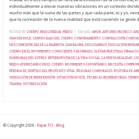
individualmente a elevar nuestras vibraciones en un contexto donde 
mucho más que la suma de las partes y que cada parte, tú y yo, ne
que la cocreación de la nueva realidad que está naciendo se geste 
POSTED IN:
CUERPO
,
INSEGURIDAD
,
MIEDO
\
TAGGED:
AMOR
,
ANTONIO PACHECO
,
APA
VAN DER KOLK
,
CENTRO BAJO DEL CUERPO
,
CONFINAMIENTO
,
CONTRACCIÓN CORPOR
DESCONEXIÓN
,
DÍA DE LA MARMOTA
,
DIAFRAGMA
,
DISOCIARNOS
,
EDUCACIÓN PATRIAR
CUERPO EN EL MOVIMIENTO CONSCIENTE Y RESPIRADO
,
ELEVAR NUESTRAS VIBRACI
HORMONAS DEL ESTRÉS
,
INTERRUPCIÓN DE LA VIDA SOCIAL
,
LA NUEVA REALIDAD
,
LU
MIEDO ATERRIZANDO EN EL CUERPO
,
MOVIMIENTO ESPONTÁNEO
,
NECESITA COMPROM
PÉRDIDA DE SENTIDO DEL PROPÓSITO VITAL
,
PÍLDORAS CORPORALES
,
POSTURA DE AR
SENSACIÓN DE INDEFENSIÓN
,
SITUACIÓN HOSTIL
,
TÉCNICAS RESPIRATORIAS
,
TIEMP
TRAUMA
,
VICTIMIZACIÓN
© Copyright 2026 -
Espai TCI - Blog