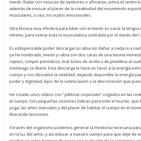
miedo. Bailar con músicas de tambores o africanas activa el centro b
además de invocar el placer de la creatividad del movimiento espon
musculares, o sea, los nudos emocionales.
Otra técnica muy efectiva para lidiar con el miedo es sacar la lengua 
mínimo, para estirar toda la musculatura contraída por el miedo del 
Es indispensable poder descargar la rabia sin dañar a nada ni a nad
ya he nombrado, miedo y rabia son dos caras de una misma moneda.
cojines, romper periódicos, tirar bolas de arcilla o de plastilina al su
estómago se libere. Esta descarga le hace un favor a la energía extr
cuerpo y nos devuelve la vitalidad, dejando disponible la energía pa
poder y dignidad, lejos de la victimización o la desconexión que pued
He creado unos vídeos con “
pí
ldoras corporales
” colgados en las re
el cuerpo. Son pequeñas sesiones lúdicas para todo el mundo, que b
yoga, las artes marciales y del placer de habitar el cuerpo en el mov
liberando tensiones.
A través del organismo podemos generar la medicina necesaria par
en la luz del amor, y así educar a nuestro cuerpo para que deje de e
irradiar en estos tiempos de necesaria evolución de la conciencia
,
en