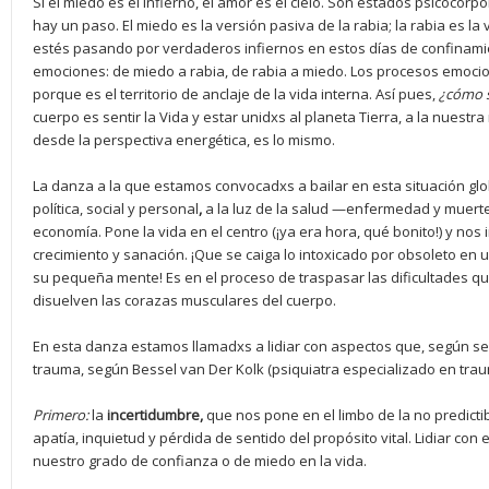
Si el miedo es el infierno, el amor es el cielo. Son estados psicocorp
hay un paso. El miedo es la versión pasiva de la rabia; la rabia es l
estés pasando por verdaderos infiernos en estos días de confinamie
emociones: de miedo a rabia, de rabia a miedo. Los procesos emocio
porque es el territorio de anclaje de la vida interna. Así pues,
¿
c
ómo s
cuerpo es sentir la Vida y estar unidxs al planeta Tierra, a la nuestr
desde la perspectiva energética, es lo mismo.
La danza a la que estamos convocadxs a bailar en esta situación glo
política, social y personal
,
a la luz de la salud —enfermedad y muert
economía. Pone la vida en el centro (¡ya era hora, qué bonito!) y nos 
crecimiento y sanación. ¡Que se caiga lo intoxicado por obsoleto en
su pequeña mente! Es en el proceso de traspasar las dificultades q
disuelven las corazas musculares del cuerpo.
En esta danza estamos llamadxs a lidiar con aspectos que, según s
trauma, según Bessel van Der Kolk (psiquiatra especializado en trauma
Primero:
la
incertidumbre,
que nos pone en el limbo de la no predict
apatía, inquietud y pérdida de sentido del propósito vital. Lidiar co
nuestro grado de confianza o de miedo en la vida.