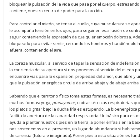
bloquear la pulsación de la vida que pasa por el cuerpo, estresando
contiene, nuestro centro de poder para la acción.
Para controlar el miedo, se tensa el cuello
,
cuya musculatura se aprie
le acompaña tensión en los ojos, para seguir en esa ilusión de contr
seguir conteniendo la expresión de cualquier emoción dolorosa. A
bloqueado para evitar sentir, cerrando los hombros y hundiéndolo ha
afuera, conteniendo el aire.
La coraza muscular, al servicio de tapar la sensación de indefensión
la conciencia de su apertura si nos ponemos al servicio del miedo pa
encuentre vías para la expansión: propiedad del amor, que abre y 
que la pulsación energética circule de arriba abajo y de abajo arriba
Sabiendo que el territorio físico toma estas formas, es necesario tr
muchas formas: yoga,
pranayamas
, u otras técnicas respiratorias q
los platos o gritar bajo la ducha fría es estupendo. La bioenergética
facilita la apertura de la capacidad respiratoria. Un básico para esto
ayuda a plantar nuestros pies en la tierra, a poner énfasis en la ba
nos sostenemos en el presente, un lugar de abundancia si habitamos 
de carencia (futura e imaginada). Poner pies a esta situación es fund