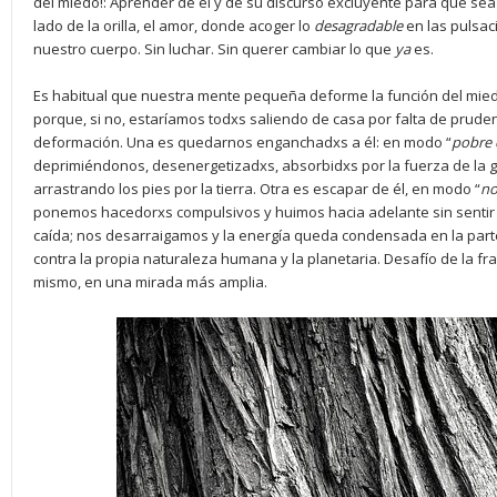
del miedo!: Aprender de él y de su discurso excluyente para que sea
lado de la orilla, el amor, donde acoger lo
desagradable
en las pulsac
nuestro cuerpo. Sin luchar. Sin querer cambiar lo que
ya
es.
Es habitual que nuestra mente pequeña deforme la función del mied
porque, si no, estaríamos todxs saliendo de casa por falta de prude
deformación. Una es quedarnos enganchadxs a él: en modo “
pobre
deprimiéndonos, desenergetizadxs, absorbidxs por la fuerza de la g
arrastrando los pies por la tierra. Otra es escapar de él, en modo “
no
ponemos hacedorxs compulsivos y huimos hacia adelante sin sentir 
caída; nos desarraigamos y la energía queda condensada en la part
contra la propia naturaleza humana y la planetaria. Desafío de la fra
mismo, en una mirada más amplia.