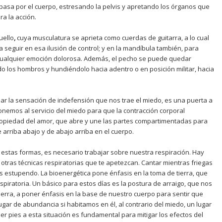
 pasa por el cuerpo, estresando la pelvis y apretando los órganos que
a la acción.
uello
,
cuya musculatura se aprieta como cuerdas de guitarra, a lo cual
 seguir en esa ilusión de control; y en la mandíbula también, para
cualquier emoción dolorosa. Además, el pecho se puede quedar
do los hombros y hundiéndolo hacia adentro o en posición militar, hacia
apar la sensación de indefensión que nos trae el miedo, es una puerta a
ponemos al servicio del miedo para que la contracción corporal
ropiedad del amor, que abre y une las partes compartimentadas para
e arriba abajo y de abajo arriba en el cuerpo.
a estas formas, es necesario trabajar sobre nuestra respiración. Hay
u otras técnicas respiratorias que te apetezcan. Cantar mientras friegas
a es estupendo. La bioenergética pone énfasis en la toma de tierra, que
espiratoria. Un básico para estos días es la postura de arraigo, que nos
tierra, a poner énfasis en la base de nuestro cuerpo para sentir que
gar de abundancia si habitamos en él, al contrario del miedo, un lugar
er pies a esta situación es fundamental para mitigar los efectos del