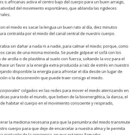
s o africanas activa el centro bajo del cuerpo para un buen arraigo,
eatividad del movimiento espontáneo, que ablanda las rigideces
nales.
 con el miedo es sacar la lengua un buen rato al día, diez minutos
ura contraída por el miedo del canal central de nuestro cuerpo.
rabia sin dañar a nada ni a nadie, para calmar el miedo; porque, como
dos caras de una misma moneda. Se puede golpear el sofá con los
 de arcilla o de plastilina al suelo con fuerza, soltando la voz para el
 hace un favor a la energía extra producida a raíz de estrés en nuestro
ejando disponible la energía para afrontar el día desde un lugar de
zación o la desconexión que puede traer consigo el miedo.
 corporales
” colgados en las redes para mover el miedo aterrizando en
icas para todo el mundo, que beben de la bioenergética, la danza, el
r de habitar el cuerpo en el movimiento consciente y respirado,
erar la medicina necesaria para que la penumbra del miedo transmute
estro cuerpo para que deje de encarcelar a nuestra alma y le permita
ia evolución de la conciencia
,
en que estamos llamadxs