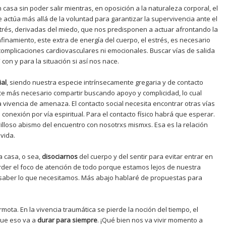
casa sin poder salir mientras, en oposición a la naturaleza corporal, el
e actúa más allá de la voluntad para garantizar la supervivencia ante el
trés, derivadas del miedo, que nos predisponen a actuar afrontando la
nfinamiento, este extra de energía del cuerpo, el estrés, es necesario
omplicaciones cardiovasculares ni emocionales. Buscar vías de salida
 con y para la situación si así nos nace.
ial
, siendo nuestra especie intrínsecamente gregaria y de contacto
ace más necesario compartir buscando apoyo y complicidad, lo cual
 vivencia de amenaza. El contacto social necesita encontrar otras vías
a conexión por vía espiritual. Para el contacto físico habrá que esperar.
lloso abismo del encuentro con nosotrxs mismxs. Esa es la relación
vida.
la casa, o sea,
disociarnos
del cuerpo y del sentir para evitar entrar en
perder el foco de atención de todo porque estamos lejos de nuestra
e saber lo que necesitamos. Más abajo hablaré de propuestas para
rmota. En la vivencia traumática se pierde la noción del tiempo, el
 que eso va a
durar para siempre
. ¡Qué bien nos va vivir momento a