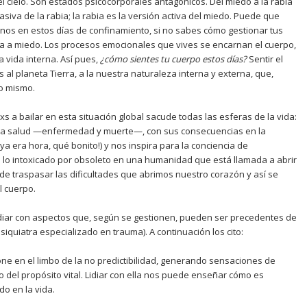
 el cielo. Son estados psicocorporales antagónicos. Del miedo a la rabia
asiva de la rabia; la rabia es la versión activa del miedo. Puede que
nos en estos días de confinamiento, si no sabes cómo gestionar tus
ia a miedo. Los procesos emocionales que vives se encarnan el cuerpo,
la vida interna. Así pues,
¿
c
ómo sientes tu cuerpo estos d
í
as?
Sentir el
s al planeta Tierra, a la nuestra naturaleza interna y externa, que,
lo mismo.
 a bailar en esta situación global sacude todas las esferas de la vida:
e la salud —enfermedad y muerte—, con sus consecuencias en la
ya era hora, qué bonito!) y nos inspira para la conciencia de
a lo intoxicado por obsoleto en una humanidad que está llamada a abrir
e traspasar las dificultades que abrimos nuestro corazón y así se
l cuerpo.
diar con aspectos que, según se gestionen, pueden ser precedentes de
iquiatra especializado en trauma). A continuación los cito:
ne en el limbo de la no predictibilidad, generando sensaciones de
o del propósito vital. Lidiar con ella nos puede enseñar cómo es
o en la vida.