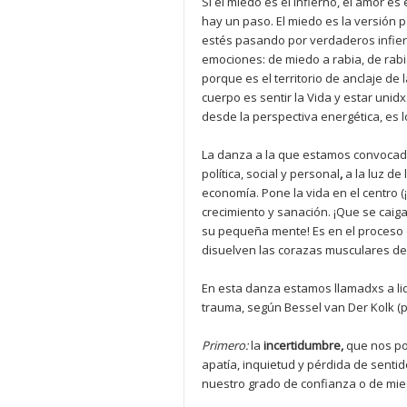
Si el miedo es el infierno, el amor es
hay un paso. El miedo es la versión p
estés pasando por verdaderos infier
emociones: de miedo a rabia, de rab
porque es el territorio de anclaje de 
cuerpo es sentir la Vida y estar unidx
desde la perspectiva energética, es 
La danza a la que estamos convocadxs
política, social y personal
,
a la luz d
economía. Pone la vida en el centro (¡
crecimiento y sanación. ¡Que se caig
su pequeña mente! Es en el proceso d
disuelven las corazas musculares de
En esta danza estamos llamadxs a li
trauma, según Bessel van Der Kolk (ps
Primero:
la
incertidumbre,
que nos po
apatía, inquietud y pérdida de sentid
nuestro grado de confianza o de mied