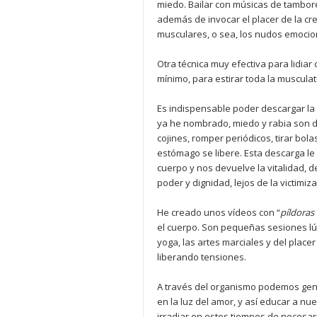
miedo. Bailar con músicas de tambore
además de invocar el placer de la cr
musculares, o sea, los nudos emocio
Otra técnica muy efectiva para lidiar
mínimo, para estirar toda la musculat
Es indispensable poder descargar la 
ya he nombrado, miedo y rabia son 
cojines, romper periódicos, tirar bolas
estómago se libere. Esta descarga le
cuerpo y nos devuelve la vitalidad, d
poder y dignidad, lejos de la victimi
He creado unos vídeos con “
pí
ldoras
el cuerpo. Son pequeñas sesiones lúd
yoga, las artes marciales y del place
liberando tensiones.
A través del organismo podemos gen
en la luz del amor, y así educar a nu
irradiar en estos tiempos de necesar