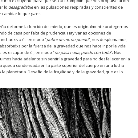
iscurso excluyente para que sea un trampolín que nos propulse al otro
er lo
desagradable
en las pulsaciones respiradas y conscientes de
er cambiar lo que
ya
es.
ña deforme la función del miedo, que es originalmente protegernos
endo de casa por falta de prudencia. Hay varias opciones de
nchadxs a él: en modo “
pobre de m
í
, no puedo
”, nos desplomamos,
sorbidxs por la fuerza de la gravedad que nos hace ir por la vida
ra es escapar de él, en modo “
no pasa nada, puedo con todo
”: Nos
mos hacia adelante sin sentir la gravedad para no desfallecer en la
ía queda condensada en la parte superior del cuerpo en una lucha
la planetaria. Desafío de la fragilidad y de la gravedad, que es lo