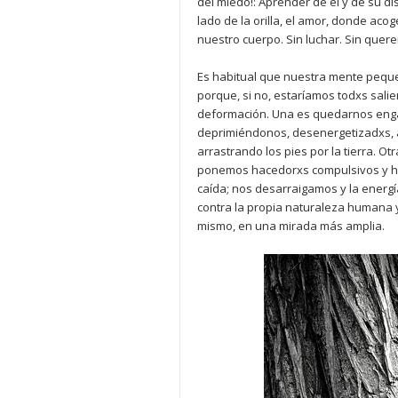
del miedo!: Aprender de él y de su d
lado de la orilla, el amor, donde acog
nuestro cuerpo. Sin luchar. Sin quer
Es habitual que nuestra mente peque
porque, si no, estaríamos todxs sali
deformación. Una es quedarnos enga
deprimiéndonos, desenergetizadxs, ab
arrastrando los pies por la tierra. Ot
ponemos hacedorxs compulsivos y hui
caída; nos desarraigamos y la energ
contra la propia naturaleza humana y 
mismo, en una mirada más amplia.