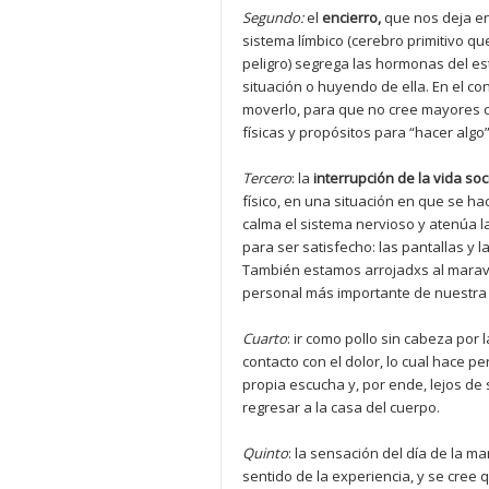
Segundo:
el
encierro,
que nos deja en 
sistema límbico (cerebro primitivo qu
peligro) segrega las hormonas del es
situación o huyendo de ella. En el co
moverlo, para que no cree mayores c
físicas y propósitos para “hacer algo”
Tercero
: la
interrupció
n de la
vida soc
físico, en una situación en que se h
calma el sistema nervioso y atenúa la
para ser satisfecho: las pantallas y l
También estamos arrojadxs al maravi
personal más importante de nuestra 
Cuarto
: ir como pollo sin cabeza por 
contacto con el dolor, lo cual hace 
propia escucha y, por ende, lejos d
regresar a la casa del cuerpo.
Quinto
: la sensación del día de la ma
sentido de la experiencia, y se cree