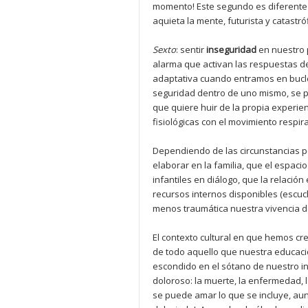
momento! Este segundo es diferente d
aquieta la mente, futurista y catastr
Sexto
: sentir
inseguridad
en nuestro 
alarma que activan las respuestas de
adaptativa cuando entramos en bucle
seguridad dentro de uno mismo, se pe
que quiere huir de la propia experien
fisiológicas con el movimiento respi
Dependiendo de las circunstancias p
elaborar en la familia, que el espac
infantiles en diálogo, que la relaci
recursos internos disponibles (escuc
menos traumática nuestra vivencia de
El contexto cultural en que hemos c
de todo aquello que nuestra educació
escondido en el sótano de nuestro in
doloroso: la muerte, la enfermedad,
se puede amar lo que se incluye, au