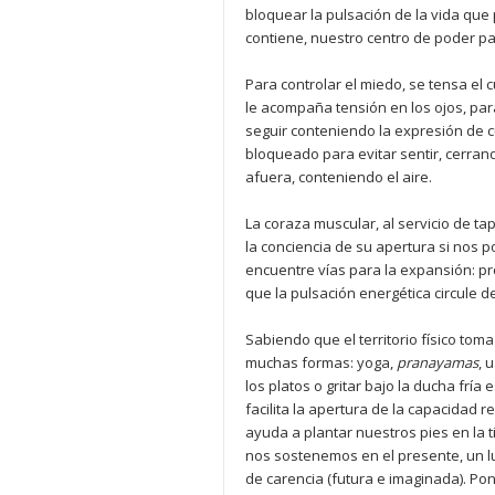
bloquear la pulsación de la vida que
contiene, nuestro centro de poder par
Para controlar el miedo, se tensa el c
le acompaña tensión en los ojos, para
seguir conteniendo la expresión de 
bloqueado para evitar sentir, cerran
afuera, conteniendo el aire.
La coraza muscular, al servicio de t
la conciencia de su apertura si nos 
encuentre vías para la expansión: p
que la pulsación energética circule d
Sabiendo que el territorio físico tom
muchas formas: yoga,
pranayamas
, 
los platos o gritar bajo la ducha frí
facilita la apertura de la capacidad r
ayuda a plantar nuestros pies en la 
nos sostenemos en el presente, un lu
de carencia (futura e imaginada). Pon