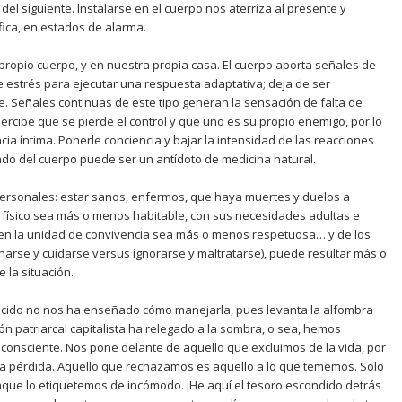
el siguiente. Instalarse en el cuerpo nos aterriza al presente y
ófica, en estados de alarma.
propio cuerpo, y en nuestra propia casa. El cuerpo aporta señales de
 estrés para ejecutar una respuesta adaptativa; deja de ser
. Señales continuas de este tipo generan la sensación de falta de
rcibe que se pierde el control y que uno es su propio enemigo, por lo
cia íntima. Ponerle conciencia y bajar la intensidad de las reacciones
rado del cuerpo puede ser un antídoto de medicina natural.
ersonales: estar sanos, enfermos, que haya muertes y duelos a
io físico sea más o menos habitable, con sus necesidades adultas e
ón en la unidad de convivencia sea más o menos respetuosa… y de los
harse y cuidarse versus ignorarse y maltratarse), puede resultar más o
 la situación.
recido no nos ha enseñado cómo manejarla, pues levanta la alfombra
n patriarcal capitalista ha relegado a la sombra, o sea, hemos
consciente. Nos pone delante de aquello que excluimos de la vida, por
 la pérdida. Aquello que rechazamos es aquello a lo que tememos. Solo
nque lo etiquetemos de incómodo. ¡He aquí el tesoro escondido detrás