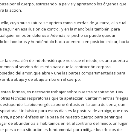
 pasa por el cuerpo, estresando la pelvis y apretando los órganos que
a la acción.
uello
,
cuya musculatura se aprieta como cuerdas de guitarra, a lo cual
 seguir en esa ilusión de control; y en la mandíbula también, para
cualquier emoción dolorosa. Además, el pecho se puede quedar
do los hombros y hundiéndolo hacia adentro o en posición militar, hacia
apar la sensación de indefensión que nos trae el miedo, es una puerta a
ponemos al servicio del miedo para que la contracción corporal
ropiedad del amor, que abre y une las partes compartimentadas para
e arriba abajo y de abajo arriba en el cuerpo.
a estas formas, es necesario trabajar sobre nuestra respiración. Hay
u otras técnicas respiratorias que te apetezcan. Cantar mientras friegas
a es estupendo. La bioenergética pone énfasis en la toma de tierra, que
espiratoria. Un básico para estos días es la postura de arraigo, que nos
tierra, a poner énfasis en la base de nuestro cuerpo para sentir que
gar de abundancia si habitamos en él, al contrario del miedo, un lugar
er pies a esta situación es fundamental para mitigar los efectos del