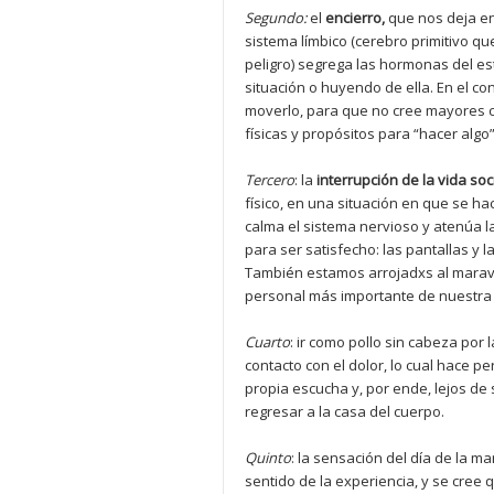
Segundo:
el
encierro,
que nos deja en 
sistema límbico (cerebro primitivo qu
peligro) segrega las hormonas del es
situación o huyendo de ella. En el co
moverlo, para que no cree mayores c
físicas y propósitos para “hacer algo”
Tercero
: la
interrupció
n de la
vida soc
físico, en una situación en que se h
calma el sistema nervioso y atenúa la
para ser satisfecho: las pantallas y l
También estamos arrojadxs al maravi
personal más importante de nuestra 
Cuarto
: ir como pollo sin cabeza por 
contacto con el dolor, lo cual hace 
propia escucha y, por ende, lejos d
regresar a la casa del cuerpo.
Quinto
: la sensación del día de la ma
sentido de la experiencia, y se cree