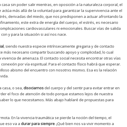
casa sin poder salir mientras, en oposición a la naturaleza corporal, el
e actúa más allá de la voluntad para garantizar la supervivencia ante el
trés, derivadas del miedo, que nos predisponen a actuar afrontando la
nfinamiento, este extra de energía del cuerpo, el estrés, es necesario
omplicaciones cardiovasculares ni emocionales. Buscar vías de salida
 con y para la situación si así nos nace.
ial
, siendo nuestra especie intrínsecamente gregaria y de contacto
ace más necesario compartir buscando apoyo y complicidad, lo cual
 vivencia de amenaza. El contacto social necesita encontrar otras vías
a conexión por vía espiritual. Para el contacto físico habrá que esperar.
lloso abismo del encuentro con nosotrxs mismxs. Esa es la relación
vida.
la casa, o sea,
disociarnos
del cuerpo y del sentir para evitar entrar en
perder el foco de atención de todo porque estamos lejos de nuestra
e saber lo que necesitamos. Más abajo hablaré de propuestas para
rmota. En la vivencia traumática se pierde la noción del tiempo, el
 que eso va a
durar para siempre
. ¡Qué bien nos va vivir momento a