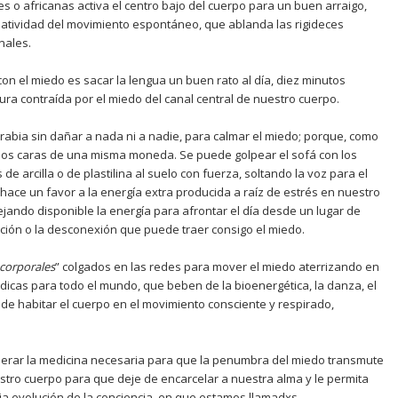
s o africanas activa el centro bajo del cuerpo para un buen arraigo,
eatividad del movimiento espontáneo, que ablanda las rigideces
nales.
 con el miedo es sacar la lengua un buen rato al día, diez minutos
ura contraída por el miedo del canal central de nuestro cuerpo.
rabia sin dañar a nada ni a nadie, para calmar el miedo; porque, como
dos caras de una misma moneda. Se puede golpear el sofá con los
 de arcilla o de plastilina al suelo con fuerza, soltando la voz para el
 hace un favor a la energía extra producida a raíz de estrés en nuestro
ejando disponible la energía para afrontar el día desde un lugar de
zación o la desconexión que puede traer consigo el miedo.
 corporales
” colgados en las redes para mover el miedo aterrizando en
icas para todo el mundo, que beben de la bioenergética, la danza, el
r de habitar el cuerpo en el movimiento consciente y respirado,
erar la medicina necesaria para que la penumbra del miedo transmute
estro cuerpo para que deje de encarcelar a nuestra alma y le permita
ia evolución de la conciencia
,
en que estamos llamadxs