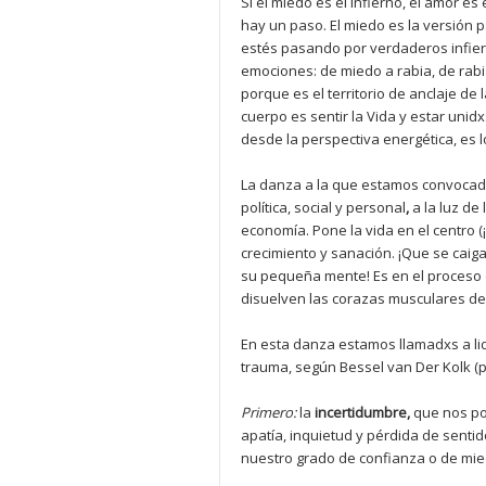
Si el miedo es el infierno, el amor es
hay un paso. El miedo es la versión p
estés pasando por verdaderos infier
emociones: de miedo a rabia, de rab
porque es el territorio de anclaje de 
cuerpo es sentir la Vida y estar unidx
desde la perspectiva energética, es 
La danza a la que estamos convocadxs
política, social y personal
,
a la luz d
economía. Pone la vida en el centro (¡
crecimiento y sanación. ¡Que se caig
su pequeña mente! Es en el proceso d
disuelven las corazas musculares de
En esta danza estamos llamadxs a li
trauma, según Bessel van Der Kolk (ps
Primero:
la
incertidumbre,
que nos po
apatía, inquietud y pérdida de sentid
nuestro grado de confianza o de mied