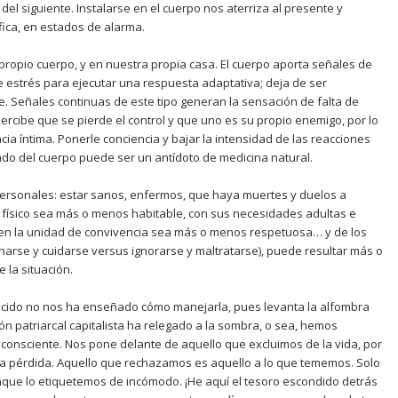
el siguiente. Instalarse en el cuerpo nos aterriza al presente y
ófica, en estados de alarma.
propio cuerpo, y en nuestra propia casa. El cuerpo aporta señales de
 estrés para ejecutar una respuesta adaptativa; deja de ser
. Señales continuas de este tipo generan la sensación de falta de
rcibe que se pierde el control y que uno es su propio enemigo, por lo
cia íntima. Ponerle conciencia y bajar la intensidad de las reacciones
rado del cuerpo puede ser un antídoto de medicina natural.
ersonales: estar sanos, enfermos, que haya muertes y duelos a
io físico sea más o menos habitable, con sus necesidades adultas e
ón en la unidad de convivencia sea más o menos respetuosa… y de los
harse y cuidarse versus ignorarse y maltratarse), puede resultar más o
 la situación.
recido no nos ha enseñado cómo manejarla, pues levanta la alfombra
n patriarcal capitalista ha relegado a la sombra, o sea, hemos
consciente. Nos pone delante de aquello que excluimos de la vida, por
 la pérdida. Aquello que rechazamos es aquello a lo que tememos. Solo
nque lo etiquetemos de incómodo. ¡He aquí el tesoro escondido detrás