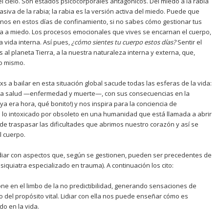
 el cielo. Son estados psicocorporales antagónicos. Del miedo a la rabia
asiva de la rabia; la rabia es la versión activa del miedo. Puede que
nos en estos días de confinamiento, si no sabes cómo gestionar tus
ia a miedo. Los procesos emocionales que vives se encarnan el cuerpo,
la vida interna. Así pues,
¿
c
ómo sientes tu cuerpo estos d
í
as?
Sentir el
s al planeta Tierra, a la nuestra naturaleza interna y externa, que,
lo mismo.
 a bailar en esta situación global sacude todas las esferas de la vida:
e la salud —enfermedad y muerte—, con sus consecuencias en la
ya era hora, qué bonito!) y nos inspira para la conciencia de
a lo intoxicado por obsoleto en una humanidad que está llamada a abrir
e traspasar las dificultades que abrimos nuestro corazón y así se
l cuerpo.
diar con aspectos que, según se gestionen, pueden ser precedentes de
iquiatra especializado en trauma). A continuación los cito:
ne en el limbo de la no predictibilidad, generando sensaciones de
o del propósito vital. Lidiar con ella nos puede enseñar cómo es
o en la vida.