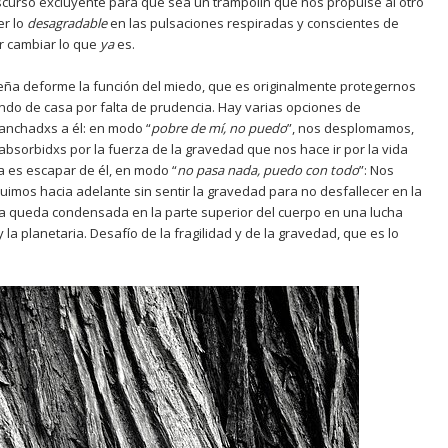
iscurso excluyente para que sea un trampolín que nos propulse al otro
er lo
desagradable
en las pulsaciones respiradas y conscientes de
er cambiar lo que
ya
es.
ña deforme la función del miedo, que es originalmente protegernos
endo de casa por falta de prudencia. Hay varias opciones de
nchadxs a él: en modo “
pobre de m
í
, no puedo
”, nos desplomamos,
sorbidxs por la fuerza de la gravedad que nos hace ir por la vida
ra es escapar de él, en modo “
no pasa nada, puedo con todo
”: Nos
mos hacia adelante sin sentir la gravedad para no desfallecer en la
ía queda condensada en la parte superior del cuerpo en una lucha
la planetaria. Desafío de la fragilidad y de la gravedad, que es lo