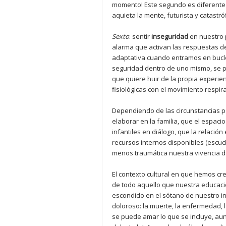
momento! Este segundo es diferente d
aquieta la mente, futurista y catastr
Sexto
: sentir
inseguridad
en nuestro 
alarma que activan las respuestas de
adaptativa cuando entramos en bucle
seguridad dentro de uno mismo, se pe
que quiere huir de la propia experien
fisiológicas con el movimiento respi
Dependiendo de las circunstancias p
elaborar en la familia, que el espac
infantiles en diálogo, que la relaci
recursos internos disponibles (escuc
menos traumática nuestra vivencia de
El contexto cultural en que hemos c
de todo aquello que nuestra educació
escondido en el sótano de nuestro in
doloroso: la muerte, la enfermedad,
se puede amar lo que se incluye, au