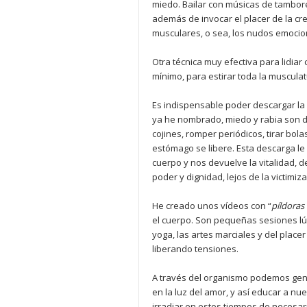
miedo. Bailar con músicas de tambore
además de invocar el placer de la cr
musculares, o sea, los nudos emocio
Otra técnica muy efectiva para lidiar
mínimo, para estirar toda la musculat
Es indispensable poder descargar la 
ya he nombrado, miedo y rabia son 
cojines, romper periódicos, tirar bolas
estómago se libere. Esta descarga le
cuerpo y nos devuelve la vitalidad, d
poder y dignidad, lejos de la victimi
He creado unos vídeos con “
pí
ldoras
el cuerpo. Son pequeñas sesiones lúd
yoga, las artes marciales y del place
liberando tensiones.
A través del organismo podemos gen
en la luz del amor, y así educar a nu
irradiar en estos tiempos de necesar