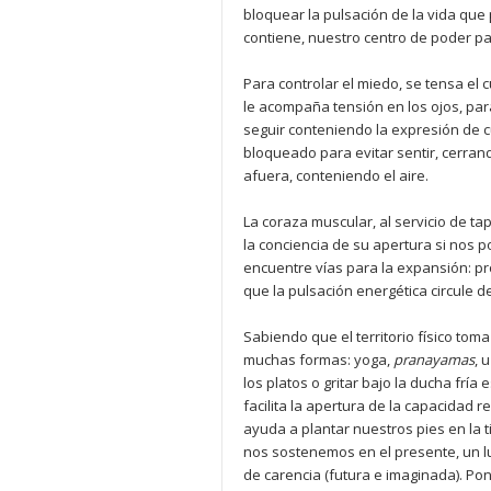
bloquear la pulsación de la vida que
contiene, nuestro centro de poder par
Para controlar el miedo, se tensa el c
le acompaña tensión en los ojos, para
seguir conteniendo la expresión de 
bloqueado para evitar sentir, cerran
afuera, conteniendo el aire.
La coraza muscular, al servicio de t
la conciencia de su apertura si nos 
encuentre vías para la expansión: p
que la pulsación energética circule d
Sabiendo que el territorio físico tom
muchas formas: yoga,
pranayamas
, 
los platos o gritar bajo la ducha frí
facilita la apertura de la capacidad r
ayuda a plantar nuestros pies en la 
nos sostenemos en el presente, un lu
de carencia (futura e imaginada). Pon