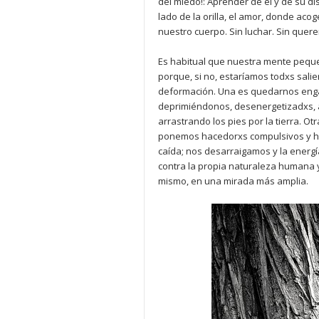
del miedo!: Aprender de él y de su d
lado de la orilla, el amor, donde acog
nuestro cuerpo. Sin luchar. Sin quer
Es habitual que nuestra mente peque
porque, si no, estaríamos todxs sali
deformación. Una es quedarnos enga
deprimiéndonos, desenergetizadxs, ab
arrastrando los pies por la tierra. Ot
ponemos hacedorxs compulsivos y hui
caída; nos desarraigamos y la energ
contra la propia naturaleza humana y 
mismo, en una mirada más amplia.