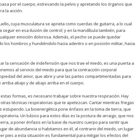
 pasa por el cuerpo, estresando la pelvis y apretando los órganos que
a la acción.
uello
,
cuya musculatura se aprieta como cuerdas de guitarra, a lo cual
 seguir en esa ilusión de control; y en la mandíbula también, para
cualquier emoción dolorosa. Además, el pecho se puede quedar
do los hombros y hundiéndolo hacia adentro o en posición militar, hacia
apar la sensación de indefensión que nos trae el miedo, es una puerta a
ponemos al servicio del miedo para que la contracción corporal
ropiedad del amor, que abre y une las partes compartimentadas para
e arriba abajo y de abajo arriba en el cuerpo.
a estas formas, es necesario trabajar sobre nuestra respiración. Hay
u otras técnicas respiratorias que te apetezcan. Cantar mientras friegas
a es estupendo. La bioenergética pone énfasis en la toma de tierra, que
espiratoria. Un básico para estos días es la postura de arraigo, que nos
tierra, a poner énfasis en la base de nuestro cuerpo para sentir que
gar de abundancia si habitamos en él, al contrario del miedo, un lugar
er pies a esta situación es fundamental para mitigar los efectos del