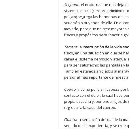
Segundo:
el
encierro,
que nos deja en 
sistema límbico (cerebro primitivo qu
peligro) segrega las hormonas del es
situación o huyendo de ella. En el co
moverlo, para que no cree mayores c
físicas y propósitos para “hacer algo”
Tercero
: la
interrupció
n de la
vida soc
físico, en una situación en que se h
calma el sistema nervioso y atenúa la
para ser satisfecho: las pantallas y l
También estamos arrojadxs al maravi
personal más importante de nuestra 
Cuarto
: ir como pollo sin cabeza por 
contacto con el dolor, lo cual hace 
propia escucha y, por ende, lejos d
regresar a la casa del cuerpo.
Quinto
: la sensación del día de la ma
sentido de la experiencia, y se cree