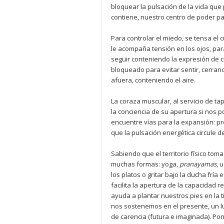
bloquear la pulsación de la vida que
contiene, nuestro centro de poder par
Para controlar el miedo, se tensa el c
le acompaña tensión en los ojos, para
seguir conteniendo la expresión de 
bloqueado para evitar sentir, cerran
afuera, conteniendo el aire.
La coraza muscular, al servicio de t
la conciencia de su apertura si nos 
encuentre vías para la expansión: p
que la pulsación energética circule d
Sabiendo que el territorio físico tom
muchas formas: yoga,
pranayamas
, 
los platos o gritar bajo la ducha frí
facilita la apertura de la capacidad r
ayuda a plantar nuestros pies en la 
nos sostenemos en el presente, un lu
de carencia (futura e imaginada). Pon