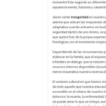
momento! Este segundo es diferente d
aquieta la mente, futurista y catastr
Sexto
: sentir
inseguridad
en nuestro 
alarma que activan las respuestas de
adaptativa cuando entramos en bucle
seguridad dentro de uno mismo, se pe
que quiere huir de la propia experien
fisiológicas con el movimiento respi
Dependiendo de las circunstancias p
elaborar en la familia, que el espac
infantiles en diálogo, que la relaci
recursos internos disponibles (escuc
menos traumática nuestra vivencia de
El contexto cultural en que hemos c
de todo aquello que nuestra educació
escondido en el sótano de nuestro in
doloroso: la muerte, la enfermedad,
se puede amar lo que se incluye, au