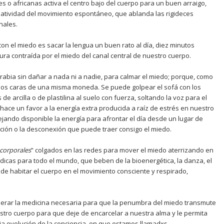
s o africanas activa el centro bajo del cuerpo para un buen arraigo,
eatividad del movimiento espontáneo, que ablanda las rigideces
nales.
 con el miedo es sacar la lengua un buen rato al día, diez minutos
ura contraída por el miedo del canal central de nuestro cuerpo.
rabia sin dañar a nada ni a nadie, para calmar el miedo; porque, como
dos caras de una misma moneda. Se puede golpear el sofá con los
 de arcilla o de plastilina al suelo con fuerza, soltando la voz para el
 hace un favor a la energía extra producida a raíz de estrés en nuestro
ejando disponible la energía para afrontar el día desde un lugar de
zación o la desconexión que puede traer consigo el miedo.
 corporales
” colgados en las redes para mover el miedo aterrizando en
icas para todo el mundo, que beben de la bioenergética, la danza, el
r de habitar el cuerpo en el movimiento consciente y respirado,
erar la medicina necesaria para que la penumbra del miedo transmute
estro cuerpo para que deje de encarcelar a nuestra alma y le permita
ia evolución de la conciencia
,
en que estamos llamadxs