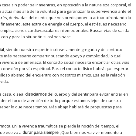
casa sin poder salir mientras, en oposición a la naturaleza corporal, el
e actúa más allá de la voluntad para garantizar la supervivencia ante el
trés, derivadas del miedo, que nos predisponen a actuar afrontando la
nfinamiento, este extra de energía del cuerpo, el estrés, es necesario
omplicaciones cardiovasculares ni emocionales. Buscar vías de salida
 con y para la situación si así nos nace.
ial
, siendo nuestra especie intrínsecamente gregaria y de contacto
ace más necesario compartir buscando apoyo y complicidad, lo cual
 vivencia de amenaza. El contacto social necesita encontrar otras vías
a conexión por vía espiritual. Para el contacto físico habrá que esperar.
lloso abismo del encuentro con nosotrxs mismxs. Esa es la relación
vida.
la casa, o sea,
disociarnos
del cuerpo y del sentir para evitar entrar en
perder el foco de atención de todo porque estamos lejos de nuestra
e saber lo que necesitamos. Más abajo hablaré de propuestas para
rmota. En la vivencia traumática se pierde la noción del tiempo, el
 que eso va a
durar para siempre
. ¡Qué bien nos va vivir momento a