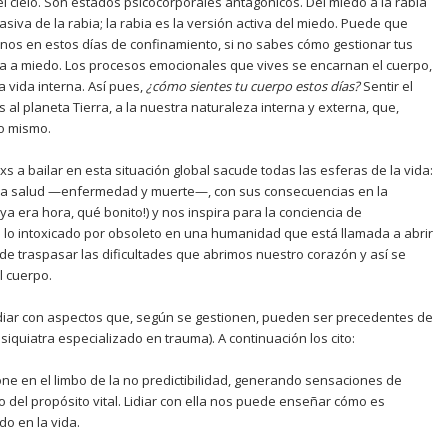
 el cielo. Son estados psicocorporales antagónicos. Del miedo a la rabia
asiva de la rabia; la rabia es la versión activa del miedo. Puede que
nos en estos días de confinamiento, si no sabes cómo gestionar tus
ia a miedo. Los procesos emocionales que vives se encarnan el cuerpo,
la vida interna. Así pues,
¿
c
ómo sientes tu cuerpo estos d
í
as?
Sentir el
s al planeta Tierra, a la nuestra naturaleza interna y externa, que,
lo mismo.
 a bailar en esta situación global sacude todas las esferas de la vida:
e la salud —enfermedad y muerte—, con sus consecuencias en la
ya era hora, qué bonito!) y nos inspira para la conciencia de
a lo intoxicado por obsoleto en una humanidad que está llamada a abrir
e traspasar las dificultades que abrimos nuestro corazón y así se
l cuerpo.
diar con aspectos que, según se gestionen, pueden ser precedentes de
iquiatra especializado en trauma). A continuación los cito:
ne en el limbo de la no predictibilidad, generando sensaciones de
o del propósito vital. Lidiar con ella nos puede enseñar cómo es
o en la vida.