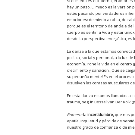
Si el miedo es el infierno, el amor es
hay un paso. El miedo es la versión p
estés pasando por verdaderos infier
emociones: de miedo a rabia, de rab
porque es el territorio de anclaje de 
cuerpo es sentir la Vida y estar unidx
desde la perspectiva energética, es 
La danza a la que estamos convocadxs
política, social y personal
,
a la luz d
economía. Pone la vida en el centro (¡
crecimiento y sanación. ¡Que se caig
su pequeña mente! Es en el proceso d
disuelven las corazas musculares de
En esta danza estamos llamadxs a li
trauma, según Bessel van Der Kolk (ps
Primero:
la
incertidumbre,
que nos po
apatía, inquietud y pérdida de sentid
nuestro grado de confianza o de mied