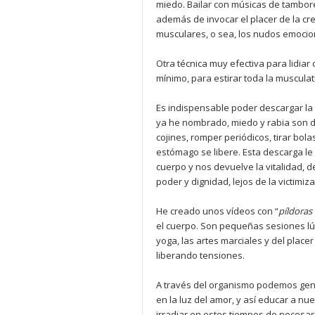
miedo. Bailar con músicas de tambore
además de invocar el placer de la cr
musculares, o sea, los nudos emocio
Otra técnica muy efectiva para lidiar
mínimo, para estirar toda la musculat
Es indispensable poder descargar la 
ya he nombrado, miedo y rabia son 
cojines, romper periódicos, tirar bolas
estómago se libere. Esta descarga le
cuerpo y nos devuelve la vitalidad, d
poder y dignidad, lejos de la victimi
He creado unos vídeos con “
pí
ldoras
el cuerpo. Son pequeñas sesiones lúd
yoga, las artes marciales y del place
liberando tensiones.
A través del organismo podemos gen
en la luz del amor, y así educar a nu
irradiar en estos tiempos de necesar