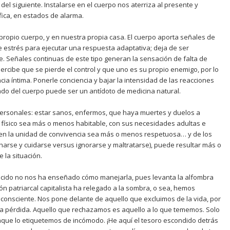
el siguiente. Instalarse en el cuerpo nos aterriza al presente y
ófica, en estados de alarma.
propio cuerpo, y en nuestra propia casa. El cuerpo aporta señales de
 estrés para ejecutar una respuesta adaptativa; deja de ser
. Señales continuas de este tipo generan la sensación de falta de
rcibe que se pierde el control y que uno es su propio enemigo, por lo
cia íntima. Ponerle conciencia y bajar la intensidad de las reacciones
rado del cuerpo puede ser un antídoto de medicina natural.
ersonales: estar sanos, enfermos, que haya muertes y duelos a
io físico sea más o menos habitable, con sus necesidades adultas e
ón en la unidad de convivencia sea más o menos respetuosa… y de los
harse y cuidarse versus ignorarse y maltratarse), puede resultar más o
 la situación.
recido no nos ha enseñado cómo manejarla, pues levanta la alfombra
n patriarcal capitalista ha relegado a la sombra, o sea, hemos
consciente. Nos pone delante de aquello que excluimos de la vida, por
 la pérdida. Aquello que rechazamos es aquello a lo que tememos. Solo
nque lo etiquetemos de incómodo. ¡He aquí el tesoro escondido detrás