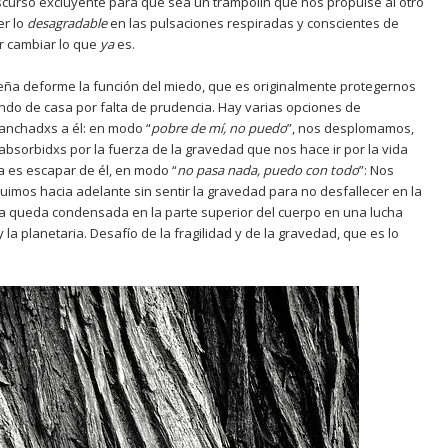
iscurso excluyente para que sea un trampolín que nos propulse al otro
er lo
desagradable
en las pulsaciones respiradas y conscientes de
er cambiar lo que
ya
es.
ña deforme la función del miedo, que es originalmente protegernos
endo de casa por falta de prudencia. Hay varias opciones de
nchadxs a él: en modo “
pobre de m
í
, no puedo
”, nos desplomamos,
sorbidxs por la fuerza de la gravedad que nos hace ir por la vida
ra es escapar de él, en modo “
no pasa nada, puedo con todo
”: Nos
mos hacia adelante sin sentir la gravedad para no desfallecer en la
ía queda condensada en la parte superior del cuerpo en una lucha
la planetaria. Desafío de la fragilidad y de la gravedad, que es lo