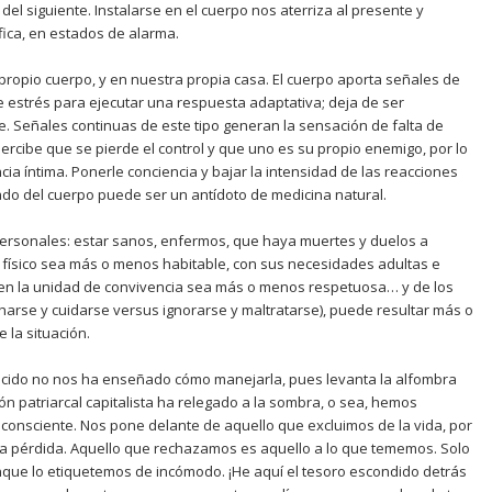
el siguiente. Instalarse en el cuerpo nos aterriza al presente y
ófica, en estados de alarma.
propio cuerpo, y en nuestra propia casa. El cuerpo aporta señales de
 estrés para ejecutar una respuesta adaptativa; deja de ser
. Señales continuas de este tipo generan la sensación de falta de
rcibe que se pierde el control y que uno es su propio enemigo, por lo
cia íntima. Ponerle conciencia y bajar la intensidad de las reacciones
rado del cuerpo puede ser un antídoto de medicina natural.
ersonales: estar sanos, enfermos, que haya muertes y duelos a
io físico sea más o menos habitable, con sus necesidades adultas e
ón en la unidad de convivencia sea más o menos respetuosa… y de los
harse y cuidarse versus ignorarse y maltratarse), puede resultar más o
 la situación.
recido no nos ha enseñado cómo manejarla, pues levanta la alfombra
n patriarcal capitalista ha relegado a la sombra, o sea, hemos
consciente. Nos pone delante de aquello que excluimos de la vida, por
 la pérdida. Aquello que rechazamos es aquello a lo que tememos. Solo
nque lo etiquetemos de incómodo. ¡He aquí el tesoro escondido detrás