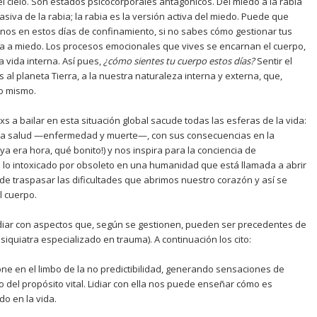
 el cielo. Son estados psicocorporales antagónicos. Del miedo a la rabia
asiva de la rabia; la rabia es la versión activa del miedo. Puede que
nos en estos días de confinamiento, si no sabes cómo gestionar tus
ia a miedo. Los procesos emocionales que vives se encarnan el cuerpo,
la vida interna. Así pues,
¿
c
ómo sientes tu cuerpo estos d
í
as?
Sentir el
s al planeta Tierra, a la nuestra naturaleza interna y externa, que,
lo mismo.
 a bailar en esta situación global sacude todas las esferas de la vida:
e la salud —enfermedad y muerte—, con sus consecuencias en la
ya era hora, qué bonito!) y nos inspira para la conciencia de
a lo intoxicado por obsoleto en una humanidad que está llamada a abrir
e traspasar las dificultades que abrimos nuestro corazón y así se
l cuerpo.
diar con aspectos que, según se gestionen, pueden ser precedentes de
iquiatra especializado en trauma). A continuación los cito:
ne en el limbo de la no predictibilidad, generando sensaciones de
o del propósito vital. Lidiar con ella nos puede enseñar cómo es
o en la vida.