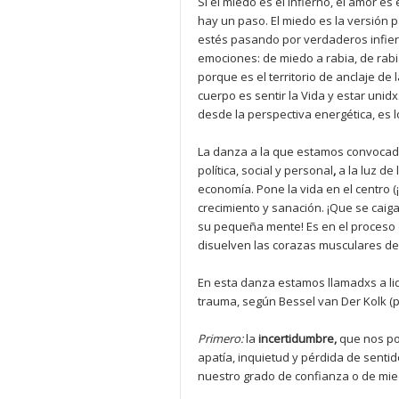
Si el miedo es el infierno, el amor es
hay un paso. El miedo es la versión p
estés pasando por verdaderos infier
emociones: de miedo a rabia, de rab
porque es el territorio de anclaje de 
cuerpo es sentir la Vida y estar unidx
desde la perspectiva energética, es 
La danza a la que estamos convocadxs
política, social y personal
,
a la luz d
economía. Pone la vida en el centro (¡
crecimiento y sanación. ¡Que se caig
su pequeña mente! Es en el proceso d
disuelven las corazas musculares de
En esta danza estamos llamadxs a li
trauma, según Bessel van Der Kolk (ps
Primero:
la
incertidumbre,
que nos po
apatía, inquietud y pérdida de sentid
nuestro grado de confianza o de mied