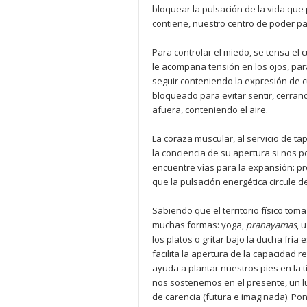
bloquear la pulsación de la vida que
contiene, nuestro centro de poder par
Para controlar el miedo, se tensa el c
le acompaña tensión en los ojos, para
seguir conteniendo la expresión de 
bloqueado para evitar sentir, cerran
afuera, conteniendo el aire.
La coraza muscular, al servicio de t
la conciencia de su apertura si nos 
encuentre vías para la expansión: p
que la pulsación energética circule d
Sabiendo que el territorio físico tom
muchas formas: yoga,
pranayamas
, 
los platos o gritar bajo la ducha frí
facilita la apertura de la capacidad r
ayuda a plantar nuestros pies en la 
nos sostenemos en el presente, un lu
de carencia (futura e imaginada). Pon