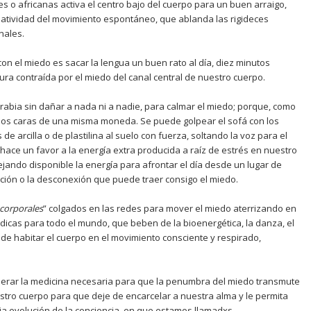
s o africanas activa el centro bajo del cuerpo para un buen arraigo,
eatividad del movimiento espontáneo, que ablanda las rigideces
nales.
 con el miedo es sacar la lengua un buen rato al día, diez minutos
ura contraída por el miedo del canal central de nuestro cuerpo.
rabia sin dañar a nada ni a nadie, para calmar el miedo; porque, como
dos caras de una misma moneda. Se puede golpear el sofá con los
 de arcilla o de plastilina al suelo con fuerza, soltando la voz para el
 hace un favor a la energía extra producida a raíz de estrés en nuestro
ejando disponible la energía para afrontar el día desde un lugar de
zación o la desconexión que puede traer consigo el miedo.
 corporales
” colgados en las redes para mover el miedo aterrizando en
icas para todo el mundo, que beben de la bioenergética, la danza, el
r de habitar el cuerpo en el movimiento consciente y respirado,
erar la medicina necesaria para que la penumbra del miedo transmute
estro cuerpo para que deje de encarcelar a nuestra alma y le permita
ia evolución de la conciencia
,
en que estamos llamadxs