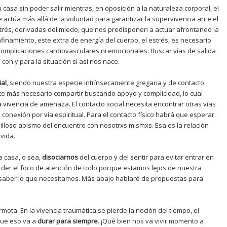
casa sin poder salir mientras, en oposición a la naturaleza corporal, el
e actúa más allá de la voluntad para garantizar la supervivencia ante el
trés, derivadas del miedo, que nos predisponen a actuar afrontando la
nfinamiento, este extra de energía del cuerpo, el estrés, es necesario
omplicaciones cardiovasculares ni emocionales. Buscar vías de salida
 con y para la situación si así nos nace.
ial
, siendo nuestra especie intrínsecamente gregaria y de contacto
ace más necesario compartir buscando apoyo y complicidad, lo cual
 vivencia de amenaza. El contacto social necesita encontrar otras vías
a conexión por vía espiritual. Para el contacto físico habrá que esperar.
lloso abismo del encuentro con nosotrxs mismxs. Esa es la relación
vida.
la casa, o sea,
disociarnos
del cuerpo y del sentir para evitar entrar en
perder el foco de atención de todo porque estamos lejos de nuestra
e saber lo que necesitamos. Más abajo hablaré de propuestas para
rmota. En la vivencia traumática se pierde la noción del tiempo, el
 que eso va a
durar para siempre
. ¡Qué bien nos va vivir momento a