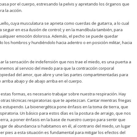
 pasa por el cuerpo, estresando la pelvis y apretando los órganos que
a la acción.
uello
,
cuya musculatura se aprieta como cuerdas de guitarra, a lo cual
 seguir en esa ilusión de control; y en la mandíbula también, para
cualquier emoción dolorosa. Además, el pecho se puede quedar
do los hombros y hundiéndolo hacia adentro o en posición militar, hacia
apar la sensación de indefensión que nos trae el miedo, es una puerta a
ponemos al servicio del miedo para que la contracción corporal
ropiedad del amor, que abre y une las partes compartimentadas para
e arriba abajo y de abajo arriba en el cuerpo.
a estas formas, es necesario trabajar sobre nuestra respiración. Hay
u otras técnicas respiratorias que te apetezcan. Cantar mientras friegas
a es estupendo. La bioenergética pone énfasis en la toma de tierra, que
espiratoria. Un básico para estos días es la postura de arraigo, que nos
tierra, a poner énfasis en la base de nuestro cuerpo para sentir que
gar de abundancia si habitamos en él, al contrario del miedo, un lugar
er pies a esta situación es fundamental para mitigar los efectos del