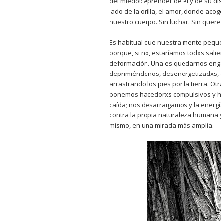
del miedo!: Aprender de él y de su d
lado de la orilla, el amor, donde acog
nuestro cuerpo. Sin luchar. Sin quer
Es habitual que nuestra mente peque
porque, si no, estaríamos todxs sali
deformación. Una es quedarnos enga
deprimiéndonos, desenergetizadxs, ab
arrastrando los pies por la tierra. Ot
ponemos hacedorxs compulsivos y hui
caída; nos desarraigamos y la energ
contra la propia naturaleza humana y 
mismo, en una mirada más amplia.