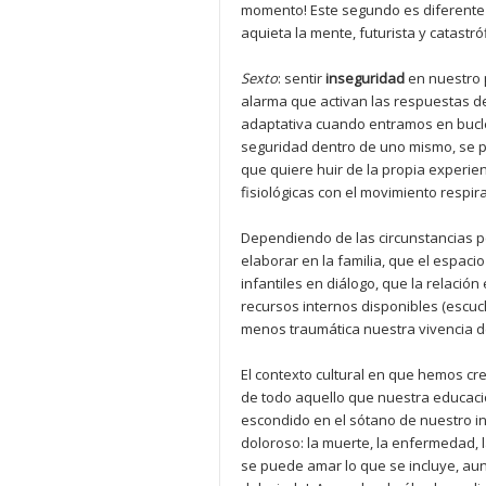
momento! Este segundo es diferente d
aquieta la mente, futurista y catastr
Sexto
: sentir
inseguridad
en nuestro 
alarma que activan las respuestas de
adaptativa cuando entramos en bucle
seguridad dentro de uno mismo, se pe
que quiere huir de la propia experien
fisiológicas con el movimiento respi
Dependiendo de las circunstancias p
elaborar en la familia, que el espac
infantiles en diálogo, que la relaci
recursos internos disponibles (escuc
menos traumática nuestra vivencia de
El contexto cultural en que hemos c
de todo aquello que nuestra educació
escondido en el sótano de nuestro in
doloroso: la muerte, la enfermedad,
se puede amar lo que se incluye, au