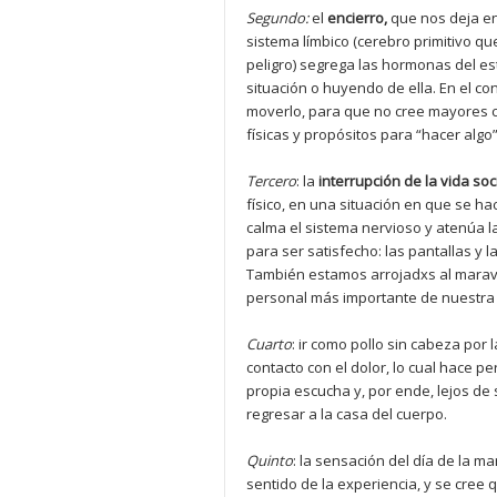
Segundo:
el
encierro,
que nos deja en 
sistema límbico (cerebro primitivo qu
peligro) segrega las hormonas del es
situación o huyendo de ella. En el co
moverlo, para que no cree mayores c
físicas y propósitos para “hacer algo”
Tercero
: la
interrupció
n de la
vida soc
físico, en una situación en que se h
calma el sistema nervioso y atenúa la
para ser satisfecho: las pantallas y l
También estamos arrojadxs al maravi
personal más importante de nuestra 
Cuarto
: ir como pollo sin cabeza por 
contacto con el dolor, lo cual hace 
propia escucha y, por ende, lejos d
regresar a la casa del cuerpo.
Quinto
: la sensación del día de la ma
sentido de la experiencia, y se cree