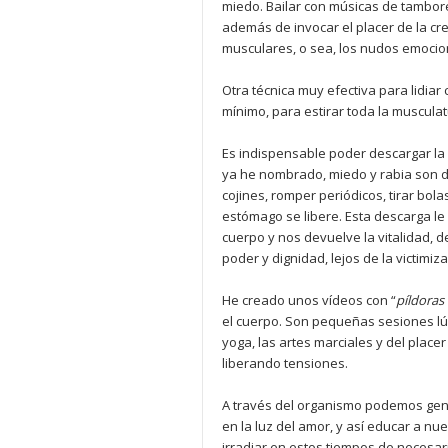
miedo. Bailar con músicas de tambore
además de invocar el placer de la cr
musculares, o sea, los nudos emocio
Otra técnica muy efectiva para lidiar
mínimo, para estirar toda la musculat
Es indispensable poder descargar la 
ya he nombrado, miedo y rabia son 
cojines, romper periódicos, tirar bolas
estómago se libere. Esta descarga le
cuerpo y nos devuelve la vitalidad, d
poder y dignidad, lejos de la victimi
He creado unos vídeos con “
pí
ldoras
el cuerpo. Son pequeñas sesiones lúd
yoga, las artes marciales y del place
liberando tensiones.
A través del organismo podemos gen
en la luz del amor, y así educar a nu
irradiar en estos tiempos de necesar