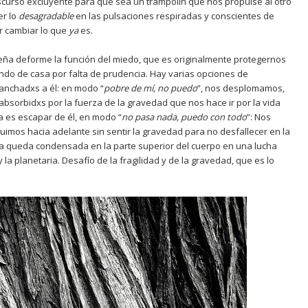
iscurso excluyente para que sea un trampolín que nos propulse al otro
er lo
desagradable
en las pulsaciones respiradas y conscientes de
er cambiar lo que
ya
es.
ña deforme la función del miedo, que es originalmente protegernos
endo de casa por falta de prudencia. Hay varias opciones de
nchadxs a él: en modo “
pobre de m
í
, no puedo
”, nos desplomamos,
sorbidxs por la fuerza de la gravedad que nos hace ir por la vida
ra es escapar de él, en modo “
no pasa nada, puedo con todo
”: Nos
mos hacia adelante sin sentir la gravedad para no desfallecer en la
ía queda condensada en la parte superior del cuerpo en una lucha
la planetaria. Desafío de la fragilidad y de la gravedad, que es lo