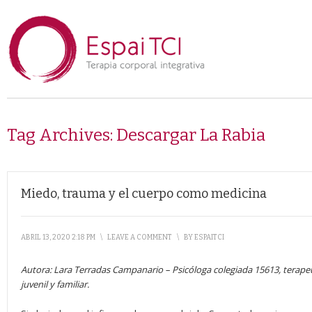
Tag Archives:
Descargar La Rabia
Miedo, trauma y el cuerpo como medicina
ABRIL 13, 2020 2:18 PM
\
LEAVE A COMMENT
\
BY
ESPAITCI
Autora: Lara Terradas Campanario
–
Psicóloga colegiada 15613, terapeu
juvenil y familiar.