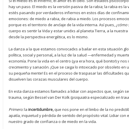
Si el miedo es el infierno, el amor es el cielo. Son estados psicocorp
hay un paso. El miedo es la versión pasiva de la rabia; la rabia es l
estés pasando por verdaderos infiernos en estos días de confinamie
emociones: de miedo a rabia, de rabia a miedo. Los procesos emocio
porque es el territorio de anclaje de la vida interna. Así pues,
¿
c
ómo s
cuerpo es sentir la Vida y estar unidxs al planeta Tierra, a la nuestr
desde la perspectiva energética, es lo mismo.
La danza a la que estamos convocadxs a bailar en esta situación glo
política, social y personal
,
a la luz de la salud —enfermedad y muert
economía. Pone la vida en el centro (¡ya era hora, qué bonito!) y nos 
crecimiento y sanación. ¡Que se caiga lo intoxicado por obsoleto en
su pequeña mente! Es en el proceso de traspasar las dificultades q
disuelven las corazas musculares del cuerpo.
En esta danza estamos llamadxs a lidiar con aspectos que, según s
trauma, según Bessel van Der Kolk (psiquiatra especializado en trauma
Primero:
la
incertidumbre,
que nos pone en el limbo de la no predict
apatía, inquietud y pérdida de sentido del propósito vital. Lidiar co
nuestro grado de confianza o de miedo en la vida.