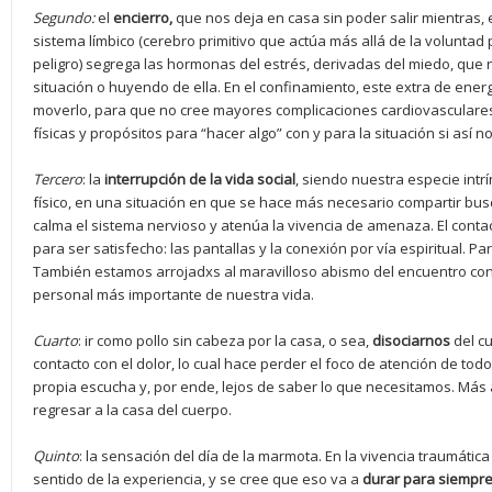
Segundo:
el
encierro,
que nos deja en casa sin poder salir mientras, e
sistema límbico (cerebro primitivo que actúa más allá de la voluntad 
peligro) segrega las hormonas del estrés, derivadas del miedo, que
situación o huyendo de ella. En el confinamiento, este extra de energ
moverlo, para que no cree mayores complicaciones cardiovasculares 
físicas y propósitos para “hacer algo” con y para la situación si así n
Tercero
: la
interrupció
n de la
vida social
, siendo nuestra especie int
físico, en una situación en que se hace más necesario compartir bus
calma el sistema nervioso y atenúa la vivencia de amenaza. El contac
para ser satisfecho: las pantallas y la conexión por vía espiritual. Pa
También estamos arrojadxs al maravilloso abismo del encuentro con 
personal más importante de nuestra vida.
Cuarto
: ir como pollo sin cabeza por la casa, o sea,
disociarnos
del cu
contacto con el dolor, lo cual hace perder el foco de atención de to
propia escucha y, por ende, lejos de saber lo que necesitamos. Más
regresar a la casa del cuerpo.
Quinto
: la sensación del día de la marmota. En la vivencia traumática
sentido de la experiencia, y se cree que eso va a
durar para siempr