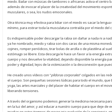
miedo. Bailar con músicas de tambores o africanas activa el centro b
además de invocar el placer de la creatividad del movimiento espon
musculares, o sea, los nudos emocionales.
Otra técnica muy efectiva para lidiar con el miedo es sacar la lengua 
mínimo, para estirar toda la musculatura contraída por el miedo del 
Es indispensable poder descargar la rabia sin dañar a nada ni a nad
ya he nombrado, miedo y rabia son dos caras de una misma moneda.
cojines, romper periódicos, tirar bolas de arcilla o de plastilina al su
estómago se libere. Esta descarga le hace un favor a la energía extr
cuerpo y nos devuelve la vitalidad, dejando disponible la energía pa
poder y dignidad, lejos de la victimización o la desconexión que pued
He creado unos vídeos con “
pí
ldoras corporales
” colgados en las re
el cuerpo. Son pequeñas sesiones lúdicas para todo el mundo, que b
yoga, las artes marciales y del placer de habitar el cuerpo en el mov
liberando tensiones.
A través del organismo podemos generar la medicina necesaria par
en la luz del amor, y así educar a nuestro cuerpo para que deje de e
irradiar en estos tiempos de necesaria evolución de la conciencia
,
en