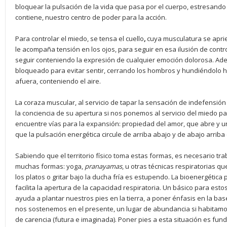
bloquear la pulsación de la vida que pasa por el cuerpo, estresando
contiene, nuestro centro de poder para la acción.
Para controlar el miedo, se tensa el cuello
,
cuya musculatura se aprie
le acompaña tensión en los ojos, para seguir en esa ilusión de contr
seguir conteniendo la expresión de cualquier emoción dolorosa. A
bloqueado para evitar sentir, cerrando los hombros y hundiéndolo ha
afuera, conteniendo el aire.
La coraza muscular, al servicio de tapar la sensación de indefensión
la conciencia de su apertura si nos ponemos al servicio del miedo pa
encuentre vías para la expansión: propiedad del amor, que abre y 
que la pulsación energética circule de arriba abajo y de abajo arriba
Sabiendo que el territorio físico toma estas formas, es necesario tr
muchas formas: yoga,
pranayamas
, u otras técnicas respiratorias q
los platos o gritar bajo la ducha fría es estupendo. La bioenergética
facilita la apertura de la capacidad respiratoria. Un básico para esto
ayuda a plantar nuestros pies en la tierra, a poner énfasis en la ba
nos sostenemos en el presente, un lugar de abundancia si habitamos 
de carencia (futura e imaginada). Poner pies a esta situación es fund