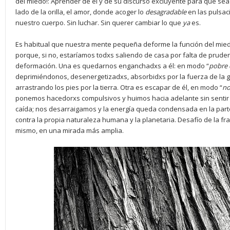
del miedo!: Aprender de él y de su discurso excluyente para que sea
lado de la orilla, el amor, donde acoger lo
desagradable
en las pulsac
nuestro cuerpo. Sin luchar. Sin querer cambiar lo que
ya
es.
Es habitual que nuestra mente pequeña deforme la función del mied
porque, si no, estaríamos todxs saliendo de casa por falta de prude
deformación. Una es quedarnos enganchadxs a él: en modo “
pobre
deprimiéndonos, desenergetizadxs, absorbidxs por la fuerza de la g
arrastrando los pies por la tierra. Otra es escapar de él, en modo “
no
ponemos hacedorxs compulsivos y huimos hacia adelante sin sentir 
caída; nos desarraigamos y la energía queda condensada en la part
contra la propia naturaleza humana y la planetaria. Desafío de la fra
mismo, en una mirada más amplia.