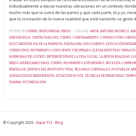
individualmente a elevar nuestras vibraciones en un contexto donde 
mucho más que la suma de las partes y que cada parte, tú y yo, ne
que la cocreación de la nueva realidad que está naciendo se geste 
POSTED IN:
CUERPO
,
INSEGURIDAD
,
MIEDO
\
TAGGED:
AMOR
,
ANTONIO PACHECO
,
APA
VAN DER KOLK
,
CENTRO BAJO DEL CUERPO
,
CONFINAMIENTO
,
CONTRACCIÓN CORPOR
DESCONEXIÓN
,
DÍA DE LA MARMOTA
,
DIAFRAGMA
,
DISOCIARNOS
,
EDUCACIÓN PATRIAR
CUERPO EN EL MOVIMIENTO CONSCIENTE Y RESPIRADO
,
ELEVAR NUESTRAS VIBRACI
HORMONAS DEL ESTRÉS
,
INTERRUPCIÓN DE LA VIDA SOCIAL
,
LA NUEVA REALIDAD
,
LU
MIEDO ATERRIZANDO EN EL CUERPO
,
MOVIMIENTO ESPONTÁNEO
,
NECESITA COMPROM
PÉRDIDA DE SENTIDO DEL PROPÓSITO VITAL
,
PÍLDORAS CORPORALES
,
POSTURA DE AR
SENSACIÓN DE INDEFENSIÓN
,
SITUACIÓN HOSTIL
,
TÉCNICAS RESPIRATORIAS
,
TIEMP
TRAUMA
,
VICTIMIZACIÓN
© Copyright 2026 -
Espai TCI - Blog