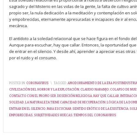
Esta soledad relacional es proporcional a nuestra deserción religios
sagrado y del Misterio en las vidas de la gente, la falta de cultivo aní
propio ser, la nula dedicación a la meditación y contemplación en s
y empobrecidas, eternamente apresuradas e incapaces de ir al encue
mecánica.
El antídoto a la soledad relacional que se hace figura en el fondo de
Aunque para escuchar, hay que callar. Entonces, la oportunidad que
de entrar en el silencio. Y desde ahí, aprender a apreciar esas otr
por el ruido y el consumo.
POSTED IN:
CORONAVIRUS
\
TAGGED:
AMODORRAMIENTO DE LA ERA POSTINDUSTRI
CIVILIZACIÓN DEL HORROR Y LA EXPLOTACIÓN
,
CLAUDIO NARANJO
,
COLAPSO DE NUE
CONTACTO CON EL PROPIO SER
,
DESERCIÓN RELIGIOSA
,
HAY QUE CALLAR
,
INTERACC
SOLEDAD
,
LA NATURALEZA TIENE CAPACIDAD DE RECUPERACIÓN
,
LÓGICA DE LA DOM
ENTRAR EN EL SILENCIO
,
PARA ESCUCHAR
,
SENTIDO ERÓTICO DE LA EXISTENCIA
,
SOL
EMPOBRECIDAS
,
SUBJETIVIDADES HUECAS
,
TIEMPOS DEL CORONAVIRUS