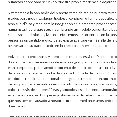
humanos sobre todo ser vivo y nuestra propia tendencia a dejarnos 
Si tomamos a la población del planeta como objeto de nuestra mirada
grados para incluir cualquier tipología, condición o forma específic
amplitud clínica y mediante la integración de elementos procedente
humanista, habrá que seguir sembrando un modelo comunitario basad
cooperación, el placer y la sabiduría. Hemos de continuar con la tarea
personas un sentido erótico de su existencia, que va más allá de la cr
atravesando su participación en la comunidad y en lo sagrado.
Volviendo al coronavirus y el modo en que nos está confrontando c
diseccionar los componentes de esa otra gran pandemia que es la 
está compuesta por el amodorramiento de la era postindustrial, el v
de la segunda guerra mundial, la soledad mórbida de los normóticos
psicóticos. La soledad relacional se origina en nuestro atontamiento
ciegos y sordos al mundo interno del otro, a sus señales, sus gesto
palpita detrás de sus metáforas y símbolos. Es la herencia sintomática
explotación caníbal. Porque es justamente en lo relacional donde me
que nos hemos causado a nosotros mismos, mediante unos órdenes i
dominación.