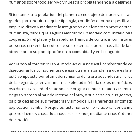
humanos sobre todo ser vivo y nuestra propia tendencia a dejarnos 
Si tomamos a la población del planeta como objeto de nuestra mirada
grados para incluir cualquier tipología, condición o forma específic
amplitud clínica y mediante la integración de elementos procedente
humanista, habrá que seguir sembrando un modelo comunitario basad
cooperación, el placer y la sabiduría. Hemos de continuar con la tarea
personas un sentido erótico de su existencia, que va más allá de la cr
atravesando su participación en la comunidad y en lo sagrado.
Volviendo al coronavirus y el modo en que nos está confrontando c
diseccionar los componentes de esa otra gran pandemia que es la 
está compuesta por el amodorramiento de la era postindustrial, el v
de la segunda guerra mundial, la soledad mórbida de los normóticos
psicóticos. La soledad relacional se origina en nuestro atontamiento
ciegos y sordos al mundo interno del otro, a sus señales, sus gesto
palpita detrás de sus metáforas y símbolos. Es la herencia sintomática
explotación caníbal. Porque es justamente en lo relacional donde me
que nos hemos causado a nosotros mismos, mediante unos órdenes i
dominación.