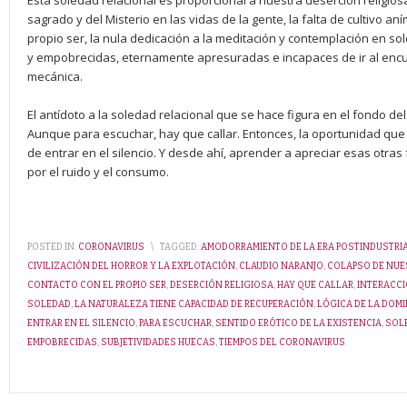
Esta soledad relacional es proporcional a nuestra deserción religios
sagrado y del Misterio en las vidas de la gente, la falta de cultivo aní
propio ser, la nula dedicación a la meditación y contemplación en s
y empobrecidas, eternamente apresuradas e incapaces de ir al encue
mecánica.
El antídoto a la soledad relacional que se hace figura en el fondo de
Aunque para escuchar, hay que callar. Entonces, la oportunidad que
de entrar en el silencio. Y desde ahí, aprender a apreciar esas otr
por el ruido y el consumo.
POSTED IN:
CORONAVIRUS
\
TAGGED:
AMODORRAMIENTO DE LA ERA POSTINDUSTRI
CIVILIZACIÓN DEL HORROR Y LA EXPLOTACIÓN
,
CLAUDIO NARANJO
,
COLAPSO DE NUE
CONTACTO CON EL PROPIO SER
,
DESERCIÓN RELIGIOSA
,
HAY QUE CALLAR
,
INTERACC
SOLEDAD
,
LA NATURALEZA TIENE CAPACIDAD DE RECUPERACIÓN
,
LÓGICA DE LA DOM
ENTRAR EN EL SILENCIO
,
PARA ESCUCHAR
,
SENTIDO ERÓTICO DE LA EXISTENCIA
,
SOL
EMPOBRECIDAS
,
SUBJETIVIDADES HUECAS
,
TIEMPOS DEL CORONAVIRUS