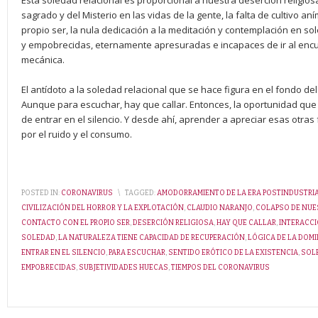
Esta soledad relacional es proporcional a nuestra deserción religios
sagrado y del Misterio en las vidas de la gente, la falta de cultivo aní
propio ser, la nula dedicación a la meditación y contemplación en s
y empobrecidas, eternamente apresuradas e incapaces de ir al encue
mecánica.
El antídoto a la soledad relacional que se hace figura en el fondo de
Aunque para escuchar, hay que callar. Entonces, la oportunidad que
de entrar en el silencio. Y desde ahí, aprender a apreciar esas otr
por el ruido y el consumo.
POSTED IN:
CORONAVIRUS
\
TAGGED:
AMODORRAMIENTO DE LA ERA POSTINDUSTRI
CIVILIZACIÓN DEL HORROR Y LA EXPLOTACIÓN
,
CLAUDIO NARANJO
,
COLAPSO DE NUE
CONTACTO CON EL PROPIO SER
,
DESERCIÓN RELIGIOSA
,
HAY QUE CALLAR
,
INTERACC
SOLEDAD
,
LA NATURALEZA TIENE CAPACIDAD DE RECUPERACIÓN
,
LÓGICA DE LA DOM
ENTRAR EN EL SILENCIO
,
PARA ESCUCHAR
,
SENTIDO ERÓTICO DE LA EXISTENCIA
,
SOL
EMPOBRECIDAS
,
SUBJETIVIDADES HUECAS
,
TIEMPOS DEL CORONAVIRUS