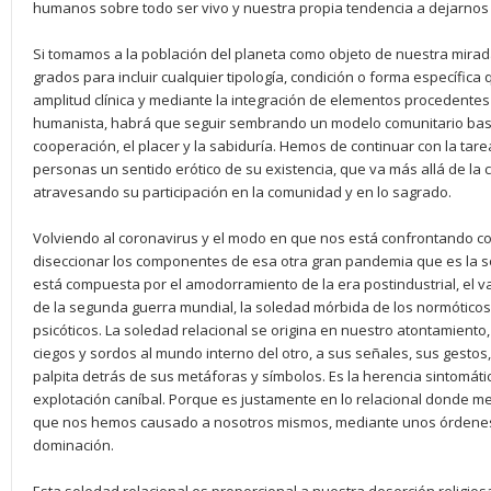
humanos sobre todo ser vivo y nuestra propia tendencia a dejarnos 
Si tomamos a la población del planeta como objeto de nuestra mirada
grados para incluir cualquier tipología, condición o forma específic
amplitud clínica y mediante la integración de elementos procedente
humanista, habrá que seguir sembrando un modelo comunitario basad
cooperación, el placer y la sabiduría. Hemos de continuar con la tarea
personas un sentido erótico de su existencia, que va más allá de la cr
atravesando su participación en la comunidad y en lo sagrado.
Volviendo al coronavirus y el modo en que nos está confrontando c
diseccionar los componentes de esa otra gran pandemia que es la 
está compuesta por el amodorramiento de la era postindustrial, el v
de la segunda guerra mundial, la soledad mórbida de los normóticos
psicóticos. La soledad relacional se origina en nuestro atontamiento
ciegos y sordos al mundo interno del otro, a sus señales, sus gesto
palpita detrás de sus metáforas y símbolos. Es la herencia sintomática
explotación caníbal. Porque es justamente en lo relacional donde me
que nos hemos causado a nosotros mismos, mediante unos órdenes i
dominación.