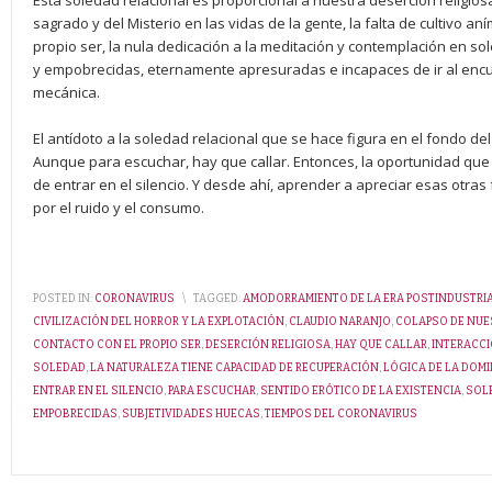
Esta soledad relacional es proporcional a nuestra deserción religios
sagrado y del Misterio en las vidas de la gente, la falta de cultivo aní
propio ser, la nula dedicación a la meditación y contemplación en s
y empobrecidas, eternamente apresuradas e incapaces de ir al encue
mecánica.
El antídoto a la soledad relacional que se hace figura en el fondo de
Aunque para escuchar, hay que callar. Entonces, la oportunidad que
de entrar en el silencio. Y desde ahí, aprender a apreciar esas otr
por el ruido y el consumo.
POSTED IN:
CORONAVIRUS
\
TAGGED:
AMODORRAMIENTO DE LA ERA POSTINDUSTRI
CIVILIZACIÓN DEL HORROR Y LA EXPLOTACIÓN
,
CLAUDIO NARANJO
,
COLAPSO DE NUE
CONTACTO CON EL PROPIO SER
,
DESERCIÓN RELIGIOSA
,
HAY QUE CALLAR
,
INTERACC
SOLEDAD
,
LA NATURALEZA TIENE CAPACIDAD DE RECUPERACIÓN
,
LÓGICA DE LA DOM
ENTRAR EN EL SILENCIO
,
PARA ESCUCHAR
,
SENTIDO ERÓTICO DE LA EXISTENCIA
,
SOL
EMPOBRECIDAS
,
SUBJETIVIDADES HUECAS
,
TIEMPOS DEL CORONAVIRUS