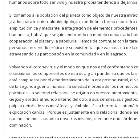
humanos sobre todo ser vivo y nuestra propia tendencia a dejarnos 
Si tomamos a la población del planeta como objeto de nuestra mirada
grados para incluir cualquier tipología, condición o forma específic
amplitud clínica y mediante la integración de elementos procedente
humanista, habrá que seguir sembrando un modelo comunitario basad
cooperación, el placer y la sabiduría. Hemos de continuar con la tarea
personas un sentido erótico de su existencia, que va más allá de la cr
atravesando su participación en la comunidad y en lo sagrado.
Volviendo al coronavirus y el modo en que nos está confrontando c
diseccionar los componentes de esa otra gran pandemia que es la 
está compuesta por el amodorramiento de la era postindustrial, el v
de la segunda guerra mundial, la soledad mórbida de los normóticos
psicóticos. La soledad relacional se origina en nuestro atontamiento
ciegos y sordos al mundo interno del otro, a sus señales, sus gesto
palpita detrás de sus metáforas y símbolos. Es la herencia sintomática
explotación caníbal. Porque es justamente en lo relacional donde me
que nos hemos causado a nosotros mismos, mediante unos órdenes i
dominación.