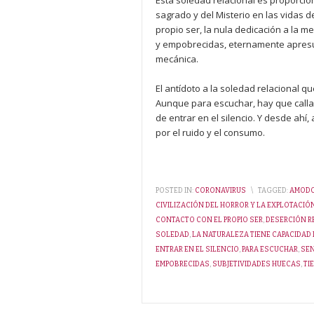
Esta soledad relacional es proporcion
sagrado y del Misterio en las vidas de
propio ser, la nula dedicación a la 
y empobrecidas, eternamente apresura
mecánica.
El antídoto a la soledad relacional q
Aunque para escuchar, hay que calla
de entrar en el silencio. Y desde ah
por el ruido y el consumo.
POSTED IN:
CORONAVIRUS
\
TAGGED:
AMODO
CIVILIZACIÓN DEL HORROR Y LA EXPLOTACIÓ
CONTACTO CON EL PROPIO SER
,
DESERCIÓN R
SOLEDAD
,
LA NATURALEZA TIENE CAPACIDAD
ENTRAR EN EL SILENCIO
,
PARA ESCUCHAR
,
SEN
EMPOBRECIDAS
,
SUBJETIVIDADES HUECAS
,
TI