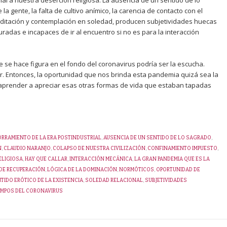
al a nuestra deserción religiosa. La ausencia de un sentido de lo
 la gente, la falta de cultivo anímico, la carencia de contacto con el
meditación y contemplación en soledad, producen subjetividades huecas
das e incapaces de ir al encuentro si no es para la interacción
ue se hace figura en el fondo del coronavirus podría ser la escucha.
r. Entonces, la oportunidad que nos brinda esta pandemia quizá sea la
í, aprender a apreciar esas otras formas de vida que estaban tapadas
RRAMIENTO DE LA ERA POSTINDUSTRIAL
,
AUSENCIA DE UN SENTIDO DE LO SAGRADO
,
N
,
CLAUDIO NARANJO
,
COLAPSO DE NUESTRA CIVILIZACIÓN
,
CONFINAMIENTO IMPUESTO
,
ELIGIOSA
,
HAY QUE CALLAR
,
INTERACCIÓN MECÁNICA
,
LA GRAN PANDEMIA QUE ES LA
 DE RECUPERACIÓN
,
LÓGICA DE LA DOMINACIÓN
,
NORMÓTICOS
,
OPORTUNIDAD DE
TIDO ERÓTICO DE LA EXISTENCIA
,
SOLEDAD RELACIONAL
,
SUBJETIVIDADES
EMPOS DEL CORONAVIRUS