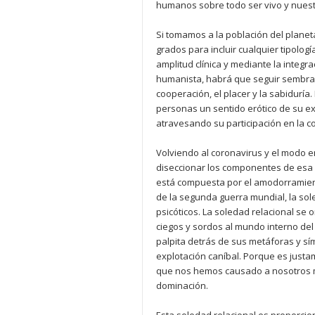
humanos sobre todo ser vivo y nuestr
Si tomamos a la población del planet
grados para incluir cualquier tipolog
amplitud clínica y mediante la integ
humanista, habrá que seguir sembran
cooperación, el placer y la sabiduría.
personas un sentido erótico de su exis
atravesando su participación en la c
Volviendo al coronavirus y el modo 
diseccionar los componentes de esa
está compuesta por el amodorramiento
de la segunda guerra mundial, la sol
psicóticos. La soledad relacional se 
ciegos y sordos al mundo interno del
palpita detrás de sus metáforas y símb
explotación caníbal. Porque es justa
que nos hemos causado a nosotros m
dominación.