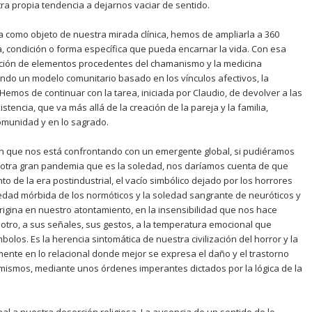
a propia tendencia a dejarnos vaciar de sentido.
a como objeto de nuestra mirada clínica, hemos de ampliarla a 360
ía, condición o forma específica que pueda encarnar la vida. Con esa
ración de elementos procedentes del chamanismo y la medicina
do un modelo comunitario basado en los vínculos afectivos, la
 Hemos de continuar con la tarea, iniciada por Claudio, de devolver a las
tencia, que va más allá de la creación de la pareja y la familia,
omunidad y en lo sagrado.
en que nos está confrontando con un emergente global, si pudiéramos
 otra gran pandemia que es la soledad, nos daríamos cuenta de que
 de la era postindustrial, el vacío simbólico dejado por los horrores
edad mórbida de los normóticos y la soledad sangrante de neuróticos y
origina en nuestro atontamiento, en la insensibilidad que nos hace
 otro, a sus señales, sus gestos, a la temperatura emocional que
olos. Es la herencia sintomática de nuestra civilización del horror y la
mente en lo relacional donde mejor se expresa el daño y el trastorno
ismos, mediante unos órdenes imperantes dictados por la lógica de la