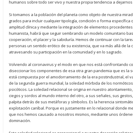
humanos sobre todo ser vivo y nuestra propia tendencia a dejarnos 
Si tomamos a la población del planeta como objeto de nuestra mirada
grados para incluir cualquier tipología, condición o forma específic
amplitud clínica y mediante la integración de elementos procedente
humanista, habrá que seguir sembrando un modelo comunitario basad
cooperación, el placer y la sabiduría. Hemos de continuar con la tarea
personas un sentido erótico de su existencia, que va más allá de la cr
atravesando su participación en la comunidad y en lo sagrado.
Volviendo al coronavirus y el modo en que nos está confrontando c
diseccionar los componentes de esa otra gran pandemia que es la 
está compuesta por el amodorramiento de la era postindustrial, el v
de la segunda guerra mundial, la soledad mórbida de los normóticos
psicóticos. La soledad relacional se origina en nuestro atontamiento
ciegos y sordos al mundo interno del otro, a sus señales, sus gesto
palpita detrás de sus metáforas y símbolos. Es la herencia sintomática
explotación caníbal. Porque es justamente en lo relacional donde me
que nos hemos causado a nosotros mismos, mediante unos órdenes i
dominación.