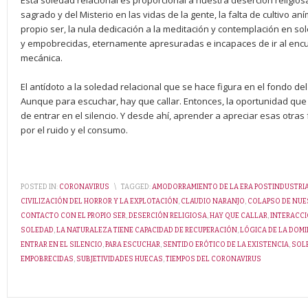
Esta soledad relacional es proporcional a nuestra deserción religios
sagrado y del Misterio en las vidas de la gente, la falta de cultivo aní
propio ser, la nula dedicación a la meditación y contemplación en s
y empobrecidas, eternamente apresuradas e incapaces de ir al encue
mecánica.
El antídoto a la soledad relacional que se hace figura en el fondo de
Aunque para escuchar, hay que callar. Entonces, la oportunidad que
de entrar en el silencio. Y desde ahí, aprender a apreciar esas otr
por el ruido y el consumo.
POSTED IN:
CORONAVIRUS
\
TAGGED:
AMODORRAMIENTO DE LA ERA POSTINDUSTRI
CIVILIZACIÓN DEL HORROR Y LA EXPLOTACIÓN
,
CLAUDIO NARANJO
,
COLAPSO DE NUE
CONTACTO CON EL PROPIO SER
,
DESERCIÓN RELIGIOSA
,
HAY QUE CALLAR
,
INTERACC
SOLEDAD
,
LA NATURALEZA TIENE CAPACIDAD DE RECUPERACIÓN
,
LÓGICA DE LA DOM
ENTRAR EN EL SILENCIO
,
PARA ESCUCHAR
,
SENTIDO ERÓTICO DE LA EXISTENCIA
,
SOL
EMPOBRECIDAS
,
SUBJETIVIDADES HUECAS
,
TIEMPOS DEL CORONAVIRUS