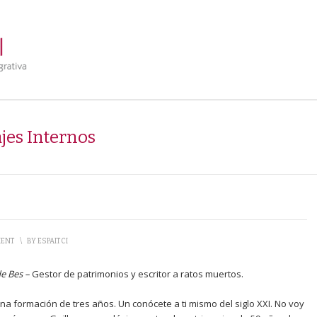
jes Internos
MENT
\
BY
ESPAITCI
de Bes
–
Gestor de patrimonios y escritor a ratos muertos.
 una formación de tres años. Un conócete a ti mismo del siglo XXI. No voy