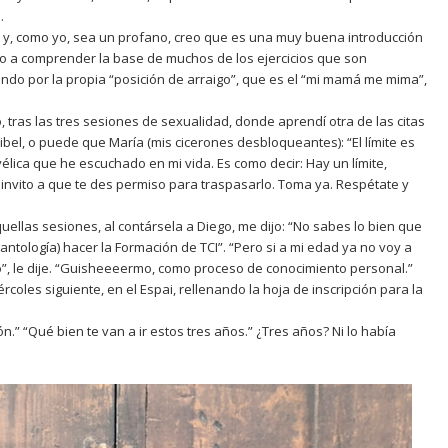
.
 y, como yo, sea un profano, creo que es una muy buena introducción
 a comprender la base de muchos de los ejercicios que son
ndo por la propia “posición de arraigo”, que es el “mi mamá me mima”,
ras las tres sesiones de sexualidad, donde aprendí otra de las citas
ribel, o puede que María (mis cicerones desbloqueantes): “El límite es
élica que he escuchado en mi vida. Es como decir: Hay un límite,
 invito a que te des permiso para traspasarlo. Toma ya. Respétate y
uellas sesiones, al contársela a Diego, me dijo: “No sabes lo bien que
 antología) hacer la Formación de TCI”. “Pero si a mi edad ya no voy a
”, le dije. “Guisheeeermo, como proceso de conocimiento personal.”
ércoles siguiente, en el Espai, rellenando la hoja de inscripción para la
.” “Qué bien te van a ir estos tres años.” ¿Tres años? Ni lo había