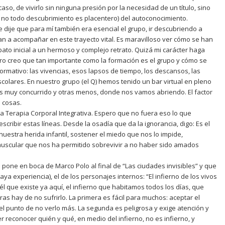
aso, de vivirlo sin ninguna presión por la necesidad de un título, sino
ue no todo descubrimiento es placentero) del autoconocimiento.
 dije que para mí también era esencial el grupo, ir descubriendo a
n a acompañar en este trayecto vital. Es maravilloso ver cómo se han
ato inicial a un hermoso y complejo retrato. Quizá mi carácter haga
pero creo que tan importante como la formación es el grupo y cómo se
rmativo: las vivencias, esos lapsos de tiempo, los descansos, las
colares. En nuestro grupo (el Q) hemos tenido un bar virtual en pleno
ces muy concurrido y otras menos, donde nos vamos abriendo. El factor
 cosas.
la Terapia Corporal Integrativa. Espero que no fuera eso lo que
ribir estas líneas. Desde la osadía que da la ignorancia, digo: Es el
uestra herida infantil, sostener el miedo que nos lo impide,
uscular que nos ha permitido sobrevivir a no haber sido amados
o pone en boca de Marco Polo al final de “Las ciudades invisibles” y que
aya experiencia), el de los personajes internos: “El infierno de los vivos
l que existe ya aquí, el infierno que habitamos todos los días, que
 hay de no sufrirlo. La primera es fácil para muchos: aceptar el
 el punto de no verlo más. La segunda es peligrosa y exige atención y
 reconocer quién y qué, en medio del infierno, no es infierno, y