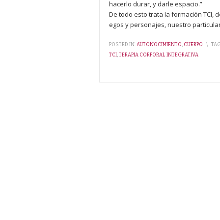
hacerlo durar, y darle espacio.”
De todo esto trata la formación TCI, 
egos y personajes, nuestro particular
POSTED IN:
AUTONOCIMIENTO
,
CUERPO
\
TA
TCI
,
TERAPIA CORPORAL INTEGRATIVA