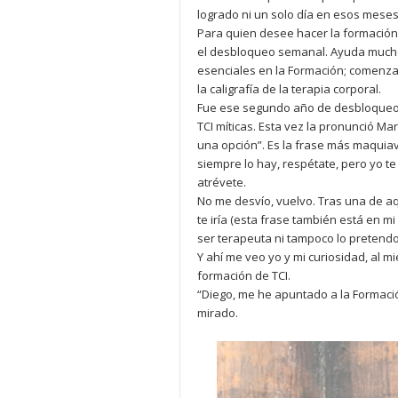
logrado ni un solo día en esos meses
Para quien desee hacer la formación
el desbloqueo semanal. Ayuda mucho
esenciales en la Formación; comenza
la caligrafía de la terapia corporal.
Fue ese segundo año de desbloqueo, t
TCI míticas. Esta vez la pronunció Ma
una opción”. Es la frase más maquiav
siempre lo hay, respétate, pero yo te
atrévete.
No me desvío, vuelvo. Tras una de aq
te iría (esta frase también está en mi
ser terapeuta ni tampoco lo pretendo
Y ahí me veo yo y mi curiosidad, al mi
formación de TCI.
“Diego, me he apuntado a la Formación
mirado.