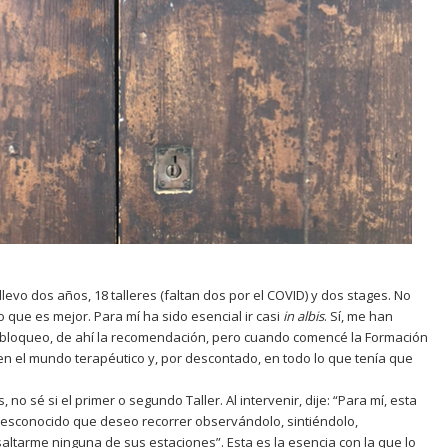
levo dos años, 18 talleres (faltan dos por el COVID) y dos stages. No
 que es mejor. Para mí ha sido esencial ir casi
in albis
. Sí, me han
loqueo, de ahí la recomendación, pero cuando comencé la Formación
 en el mundo terapéutico y, por descontado, en todo lo que tenía que
o sé si el primer o segundo Taller. Al intervenir, dije: “Para mí, esta
esconocido que deseo recorrer observándolo, sintiéndolo,
ltarme ninguna de sus estaciones”. Esta es la esencia con la que lo