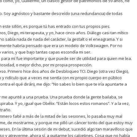
o cómo, yo, Guillermo, un clásico gestor de patrimonios de 59 años, he
. Soy agnóstico y bastante descreído (una redundancia) de todas
 este sillón, es porque tú has entrado con tus propios pies.
os, Diego, mi terapeuta, y yo, hace cinco años. Diálogo casi tan mítico
no sabía nada de nada del carácter, la gestalt o el eneagrama. Y si
lemente habría pensado que era un modelo de Volkswagen. Por no
o varios, y que bajo tantas capas escondía mi ser.
para mí fue importante y que puede ser de utilidad para quien me lea.
riosidad, o mejor dicho, por mi propia prospección.
eso. Primero hice dos años de Desbloqueo TCI. Diego (otra vez Diego),
o y ridículo que a veces me sentía con mi propio cuerpo en público
ra el qué dirán), me dijo: “No sabes lo bien que te iría apuntarte a
to y me apunté a una prueba. Una prueba donde la gente bailaba, se
iraba. Y yo, igual que Obélix: “Están locos estos romanos”. Y a la vez,
traño.
imero falté a más de la mitad de las sesiones, lo pasaba muy mal
rme, de mostrarme, y porque me pilló un cáncer tonto del que estoy muy
eses. En la última sesión de mi debut, sucedió algo tan maravilloso que
so y atreverme, ahora sí, a quitarme los calcetines. Cosa que no había