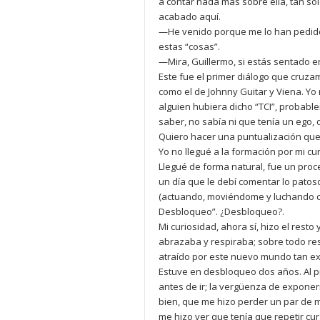
a contar nada más sobre ella, tan sol
acabado aquí.
—He venido porque me lo han pedido
estas “cosas”.
—Mira, Guillermo, si estás sentado en
Este fue el primer diálogo que cruzam
como el de Johnny Guitar y Viena. Yo 
alguien hubiera dicho “TCI”, probab
saber, no sabía ni que tenía un ego, 
Quiero hacer una puntualización que 
Yo no llegué a la formación por mi cu
Llegué de forma natural, fue un proc
un día que le debí comentar lo patos
(actuando, moviéndome y luchando cont
Desbloqueo”. ¿Desbloqueo?.
Mi curiosidad, ahora sí, hizo el res
abrazaba y respiraba; sobre todo resp
atraído por este nuevo mundo tan ex
Estuve en desbloqueo dos años. Al pr
antes de ir; la vergüenza de expone
bien, que me hizo perder un par de m
me hizo ver que tenía que repetir cur