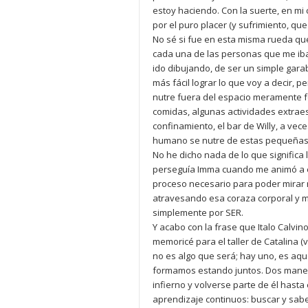
estoy haciendo. Con la suerte, en mi c
por el puro placer (y sufrimiento, q
No sé si fue en esta misma rueda que
cada una de las personas que me iba
ido dibujando, de ser un simple garab
más fácil lograr lo que voy a decir, 
nutre fuera del espacio meramente fo
comidas, algunas actividades extraes
confinamiento, el bar de Willy, a ve
humano se nutre de estas pequeñas
No he dicho nada de lo que significa 
perseguía Imma cuando me animó a esc
proceso necesario para poder mirar n
atravesando esa coraza corporal y m
simplemente por SER.
Y acabo con la frase que Italo Calvin
memoricé para el taller de Catalina (v
no es algo que será; hay uno, es aqué
formamos estando juntos. Dos maneras
infierno y volverse parte de él hasta
aprendizaje continuos: buscar y saber