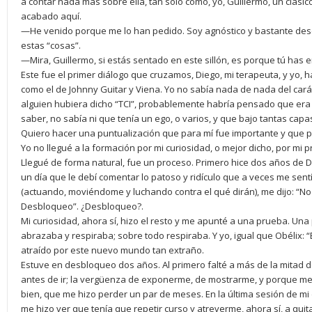
a contar nada más sobre ella, tan solo cómo, yo, Guillermo, un clási
acabado aquí.
—He venido porque me lo han pedido. Soy agnóstico y bastante des
estas “cosas”.
—Mira, Guillermo, si estás sentado en este sillón, es porque tú has e
Este fue el primer diálogo que cruzamos, Diego, mi terapeuta, y yo, h
como el de Johnny Guitar y Viena. Yo no sabía nada de nada del caráct
alguien hubiera dicho “TCI”, probablemente habría pensado que er
saber, no sabía ni que tenía un ego, o varios, y que bajo tantas capa
Quiero hacer una puntualización que para mí fue importante y que p
Yo no llegué a la formación por mi curiosidad, o mejor dicho, por mi 
Llegué de forma natural, fue un proceso. Primero hice dos años de D
un día que le debí comentar lo patoso y ridículo que a veces me sent
(actuando, moviéndome y luchando contra el qué dirán), me dijo: “No 
Desbloqueo”. ¿Desbloqueo?.
Mi curiosidad, ahora sí, hizo el resto y me apunté a una prueba. Una
abrazaba y respiraba; sobre todo respiraba. Y yo, igual que Obélix: “
atraído por este nuevo mundo tan extraño.
Estuve en desbloqueo dos años. Al primero falté a más de la mitad 
antes de ir; la vergüenza de exponerme, de mostrarme, y porque me 
bien, que me hizo perder un par de meses. En la última sesión de mi
me hizo ver que tenía que repetir curso y atreverme, ahora sí, a qui