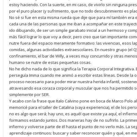
estoy haciendo. Con la suerte, en mi caso, de vivirlo sin ninguna pres
por el puro placer (y sufrimiento, que no todo descubrimiento es pla
No sé si fue en esta misma rueda que dije que para mí también era e
cada una de las personas que me iban a acompañar en este trayecto 
ido dibujando, de ser un simple garabato inicial a un hermoso y comp
más fácil lograr lo que voy a decir, pero creo que tan importante co
nutre fuera del espacio meramente formativo: las vivencias, esos la
comidas, algunas actividades extraescolares. En nuestro grupo (el Q
confinamiento, el bar de Willy, a veces muy concurrido y otras meno
humano se nutre de estas pequeñas cosas.
No he dicho nada de lo que significa la Terapia Corporal Integrativa
perseguía Imma cuando me animó a escribir estas líneas. Desde la osa
proceso necesario para poder mirar nuestra herida infantil, sostener
atravesando esa coraza corporal y muscular que nos ha permitido s
simplemente por SER.
Y acabo con la frase que Italo Calvino pone en boca de Marco Polo al 
memoricé para el taller de Catalina (vaya experiencia), el de los perso
no es algo que será; hay uno, es aquél que existe ya aquí, el infier
formamos estando juntos. Dos maneras hay de no sufrirlo. La primer
infierno y volverse parte de él hasta el punto de no verlo más. La se
aprendizaje continuos: buscar y saber reconocer quién y qué, en medi