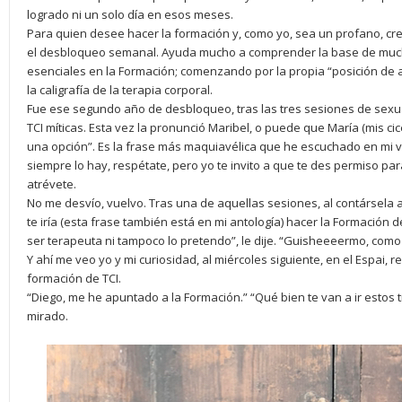
logrado ni un solo día en esos meses.
Para quien desee hacer la formación y, como yo, sea un profano, c
el desbloqueo semanal. Ayuda mucho a comprender la base de mucho
esenciales en la Formación; comenzando por la propia “posición de 
la caligrafía de la terapia corporal.
Fue ese segundo año de desbloqueo, tras las tres sesiones de sexua
TCI míticas. Esta vez la pronunció Maribel, o puede que María (mis ci
una opción”. Es la frase más maquiavélica que he escuchado en mi vid
siempre lo hay, respétate, pero yo te invito a que te des permiso pa
atrévete.
No me desvío, vuelvo. Tras una de aquellas sesiones, al contársela a
te iría (esta frase también está en mi antología) hacer la Formación d
ser terapeuta ni tampoco lo pretendo”, le dije. “Guisheeeermo, com
Y ahí me veo yo y mi curiosidad, al miércoles siguiente, en el Espai, r
formación de TCI.
“Diego, me he apuntado a la Formación.” “Qué bien te van a ir estos t
mirado.