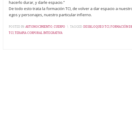
hacerlo durar, y darle espacio.”
De todo esto trata la formación TCI, de volver a dar espacio a nuestr
egos y personajes, nuestro particular infierno.
POSTED IN:
AUTONOCIMIENTO
,
CUERPO
\
TAGGED:
DESBLOQUEO TCI
,
FORMACIÓN DE
TCI
,
TERAPIA CORPORAL INTEGRATIVA