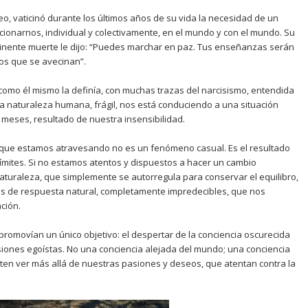
, vaticinó durante los últimos años de su vida la necesidad de un
ionarnos, individual y colectivamente, en el mundo y con el mundo. Su
minente muerte le dijo: “Puedes marchar en paz. Tus enseñanzas serán
os que se avecinan”.
 como él mismo la definía, con muchas trazas del narcisismo, entendida
naturaleza humana, frágil, nos está conduciendo a una situación
 meses, resultado de nuestra insensibilidad.
 que estamos atravesando no es un fenómeno casual. Es el resultado
ímites. Si no estamos atentos y dispuestos a hacer un cambio
 naturaleza, que simplemente se autorregula para conservar el equilibro,
 de respuesta natural, completamente impredecibles, que nos
ación.
romovían un único objetivo: el despertar de la conciencia oscurecida
siones egoístas. No una conciencia alejada del mundo; una conciencia
ten ver más allá de nuestras pasiones y deseos, que atentan contra la