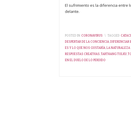
El sufrimiento es la diferencia entr
delante.
POSTED IN:
CORONAVIRUS
\
TAGGED:
CATAC
DESPERTAR DE LA CONCIENCIA
,
DIFERENCIAR 
ES Y LO QUE NOS GUSTARÍA
,
LA NATURALEZA
RESPUESTAS CREATIVAS
,
TARTHANG TULKU
,
T
EN EL DUELO DE LO PERDIDO