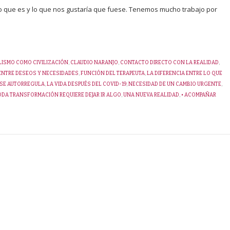
e lo que es y lo que nos gustaría que fuese. Tenemos mucho trabajo por
LISMO COMO CIVILIZACIÓN
,
CLAUDIO NARANJO
,
CONTACTO DIRECTO CON LA REALIDAD
,
ENTRE DESEOS Y NECESIDADES
,
FUNCIÓN DEL TERAPEUTA
,
LA DIFERENCIA ENTRE LO QUE
 SE AUTORREGULA
,
LA VIDA DESPUÉS DEL COVID-19
,
NECESIDAD DE UN CAMBIO URGENTE
,
ODA TRANSFORMACIÓN REQUIERE DEJAR IR ALGO
,
UNA NUEVA REALIDAD
,
• ACOMPAÑAR