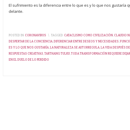
El sufrimiento es la diferencia entre lo que es y lo que nos gustarí
delante.
POSTED IN:
CORONAVIRUS
\
TAGGED:
CATACLISMO COMO CIVILIZACIÓN
,
CLAUDIO 
DESPERTAR DE LA CONCIENCIA
,
DIFERENCIAR ENTRE DESEOS Y NECESIDADES
,
FUNCI
ES Y LO QUE NOS GUSTARÍA
,
LA NATURALEZA SE AUTORREGULA
,
LA VIDA DESPUÉS DE
RESPUESTAS CREATIVAS
,
TARTHANG TULKU
,
TODA TRANSFORMACIÓN REQUIERE DEJAR
EN EL DUELO DE LO PERDIDO