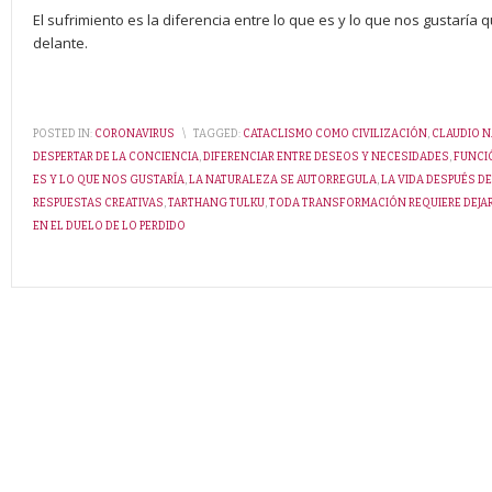
El sufrimiento es la diferencia entre lo que es y lo que nos gustarí
delante.
POSTED IN:
CORONAVIRUS
\
TAGGED:
CATACLISMO COMO CIVILIZACIÓN
,
CLAUDIO 
DESPERTAR DE LA CONCIENCIA
,
DIFERENCIAR ENTRE DESEOS Y NECESIDADES
,
FUNCI
ES Y LO QUE NOS GUSTARÍA
,
LA NATURALEZA SE AUTORREGULA
,
LA VIDA DESPUÉS DE
RESPUESTAS CREATIVAS
,
TARTHANG TULKU
,
TODA TRANSFORMACIÓN REQUIERE DEJAR
EN EL DUELO DE LO PERDIDO