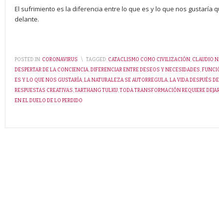
El sufrimiento es la diferencia entre lo que es y lo que nos gustarí
delante.
POSTED IN:
CORONAVIRUS
\
TAGGED:
CATACLISMO COMO CIVILIZACIÓN
,
CLAUDIO 
DESPERTAR DE LA CONCIENCIA
,
DIFERENCIAR ENTRE DESEOS Y NECESIDADES
,
FUNCI
ES Y LO QUE NOS GUSTARÍA
,
LA NATURALEZA SE AUTORREGULA
,
LA VIDA DESPUÉS DE
RESPUESTAS CREATIVAS
,
TARTHANG TULKU
,
TODA TRANSFORMACIÓN REQUIERE DEJAR
EN EL DUELO DE LO PERDIDO