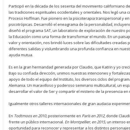
Participó en la década de los sesenta del movimiento californiano de
las tradiciones espirituales occidentales y orientales. Nos legó una c
Proceso Hoffman. Fue pionero en la psicoterapia transpersonal y en 
psicotrópicas. Desarrolló el eneagrama de la personalidad, incluyend
diseñó el programa SAT, un laboratorio de exploración de nuestro po
la Educación como una forma de transformar el mundo. En un pais
valor y orientación, nos brindó luces sobre las dificultades creadas 
diferentes salidas y vislumbrando una profunda confianza en nuestr
ayuda mutua.
Es en la gran hermandad generada por Claudio, que Katrin y yo cre
Bajo su confiada dirección, unimos nuestras intenciones y fortaleza
apoyo de todo el equipo del Instituto, los diversos ciclos del progra
Alemania. Un maravilloso y poderoso seminario multicultural, un espa
desarrollar el valor de Ser y compartir el misterio de la presencia en
Igualmente otros talleres internacionales de gran audacia experiment
En
Todtmoos en 2010
, posteriormente en
París en 2012
, donde Claudi
frente un público internacional.
En Montpellier, en 2015
, un intenso 
oportunidad para reconocer y representar a los distintos personaje