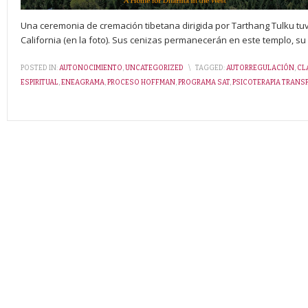
Una ceremonia de cremación tibetana dirigida por Tarthang Tulku tuvo
California (en la foto). Sus cenizas permanecerán en este templo, su h
POSTED IN:
AUTONOCIMIENTO
,
UNCATEGORIZED
\
TAGGED:
AUTORREGULACIÓN
,
CL
ESPIRITUAL
,
ENEAGRAMA
,
PROCESO HOFFMAN
,
PROGRAMA SAT
,
PSICOTERAPIA TRAN