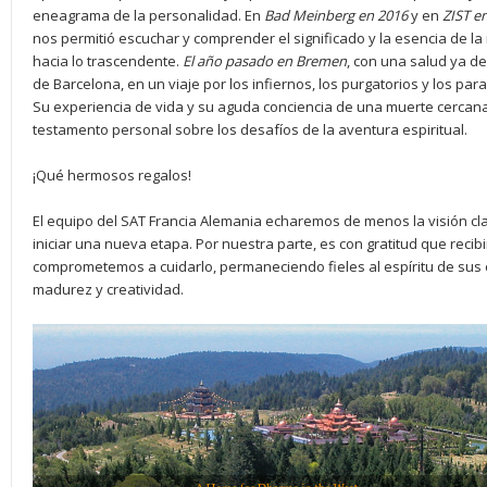
eneagrama de la personalidad. En
Bad Meinberg en 2016
y en
ZIST e
nos permitió escuchar y comprender el significado y la esencia de la 
hacia lo trascendente.
El año pasado en Bremen
, con una salud ya de
de Barcelona, en un viaje por los infiernos, los purgatorios y los pa
Su experiencia de vida y su aguda conciencia de una muerte cercana
testamento personal sobre los desafíos de la aventura espiritual.
¡Qué hermosos regalos!
El equipo del SAT Francia Alemania echaremos de menos la visión clar
iniciar una nueva etapa. Por nuestra parte, es con gratitud que reci
comprometemos a cuidarlo, permaneciendo fieles al espíritu de sus
madurez y creatividad.