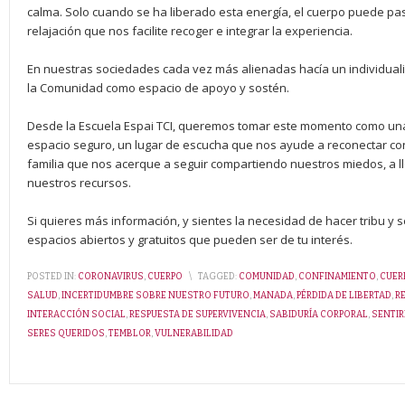
calma. Solo cuando se ha liberado esta energía, el cuerpo puede pas
relajación que nos facilite recoger e integrar la experiencia.
En nuestras sociedades cada vez más alienadas hacía un individual
la Comunidad como espacio de apoyo y sostén.
Desde la Escuela Espai TCI, queremos tomar este momento como una
espacio seguro, un lugar de escucha que nos ayude a reconectar con
familia que nos acerque a seguir compartiendo nuestros miedos, a llo
nuestros recursos.
Si quieres más información, y sientes la necesidad de hacer tribu y
espacios abiertos y gratuitos que pueden ser de tu interés.
POSTED IN:
CORONAVIRUS
,
CUERPO
\
TAGGED:
COMUNIDAD
,
CONFINAMIENTO
,
CUER
SALUD
,
INCERTIDUMBRE SOBRE NUESTRO FUTURO
,
MANADA
,
PÉRDIDA DE LIBERTAD
,
R
INTERACCIÓN SOCIAL
,
RESPUESTA DE SUPERVIVENCIA
,
SABIDURÍA CORPORAL
,
SENTI
SERES QUERIDOS
,
TEMBLOR
,
VULNERABILIDAD