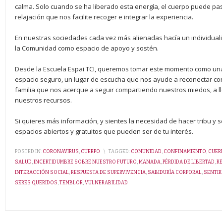
calma. Solo cuando se ha liberado esta energía, el cuerpo puede pas
relajación que nos facilite recoger e integrar la experiencia.
En nuestras sociedades cada vez más alienadas hacía un individual
la Comunidad como espacio de apoyo y sostén.
Desde la Escuela Espai TCI, queremos tomar este momento como una
espacio seguro, un lugar de escucha que nos ayude a reconectar con
familia que nos acerque a seguir compartiendo nuestros miedos, a llo
nuestros recursos.
Si quieres más información, y sientes la necesidad de hacer tribu y
espacios abiertos y gratuitos que pueden ser de tu interés.
POSTED IN:
CORONAVIRUS
,
CUERPO
\
TAGGED:
COMUNIDAD
,
CONFINAMIENTO
,
CUER
SALUD
,
INCERTIDUMBRE SOBRE NUESTRO FUTURO
,
MANADA
,
PÉRDIDA DE LIBERTAD
,
R
INTERACCIÓN SOCIAL
,
RESPUESTA DE SUPERVIVENCIA
,
SABIDURÍA CORPORAL
,
SENTI
SERES QUERIDOS
,
TEMBLOR
,
VULNERABILIDAD