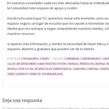
En nuestras sociedades cada vez más alienadas hacía un individual
la Comunidad como espacio de apoyo y sostén.
Desde la Escuela Espai TCI, queremos tomar este momento como una
espacio seguro, un lugar de escucha que nos ayude a reconectar con
familia que nos acerque a seguir compartiendo nuestros miedos, a llo
nuestros recursos.
Si quieres más información, y sientes la necesidad de hacer tribu y
espacios abiertos y gratuitos que pueden ser de tu interés.
POSTED IN:
CORONAVIRUS
,
CUERPO
\
TAGGED:
COMUNIDAD
,
CONFINAMIENTO
,
CUER
SALUD
,
INCERTIDUMBRE SOBRE NUESTRO FUTURO
,
MANADA
,
PÉRDIDA DE LIBERTAD
,
R
INTERACCIÓN SOCIAL
,
RESPUESTA DE SUPERVIVENCIA
,
SABIDURÍA CORPORAL
,
SENTI
SERES QUERIDOS
,
TEMBLOR
,
VULNERABILIDAD
Deja una respuesta
Tu dirección de correo electrónico no será publicada.
Los campos obliga